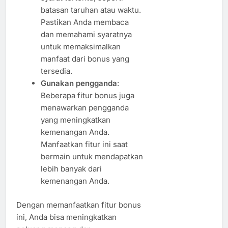
batasan taruhan atau waktu.
Pastikan Anda membaca
dan memahami syaratnya
untuk memaksimalkan
manfaat dari bonus yang
tersedia.
Gunakan pengganda
:
Beberapa fitur bonus juga
menawarkan pengganda
yang meningkatkan
kemenangan Anda.
Manfaatkan fitur ini saat
bermain untuk mendapatkan
lebih banyak dari
kemenangan Anda.
Dengan memanfaatkan fitur bonus
ini, Anda bisa meningkatkan