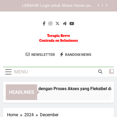
Skip
Login KAYA787 untuk Akses Harian yang Nyaman
to
dan Teratur di Berbagai Perangkat
content
Cara Menangani Perubahan Tampilan pada
Halaman KAYA787 Login secara Aman
EDWINSLOT Login dengan Proses Akses yang
Fleksibel dan Responsif
LEBAH4D Login untuk Akses Harian yang
Nyaman dan Teratur di Berbagai Perangkat
Terapia Breve
Temukan Solusi Terapi Efektif Untuk
Login KAYA787 untuk Akses Harian yang Nyaman
NEWSLETTER
RANDOM NEWS
dan Teratur di Berbagai Perangkat
Centrada En
Perubahan Positif Di Terapia Breve
Cara Menangani Perubahan Tampilan pada
Centrada En Soluciones.
Halaman KAYA787 Login secara Aman
Soluciones
MENU
WINSLOT Login dengan Proses Akses yang Fleksibel dan Resp
HEADLINES
eeks Ago
Home
2024
December