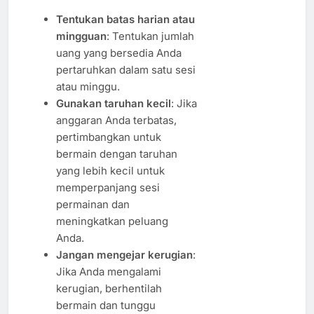
Tentukan batas harian atau
mingguan
: Tentukan jumlah
uang yang bersedia Anda
pertaruhkan dalam satu sesi
atau minggu.
Gunakan taruhan kecil
: Jika
anggaran Anda terbatas,
pertimbangkan untuk
bermain dengan taruhan
yang lebih kecil untuk
memperpanjang sesi
permainan dan
meningkatkan peluang
Anda.
Jangan mengejar kerugian
:
Jika Anda mengalami
kerugian, berhentilah
bermain dan tunggu