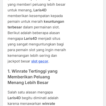
yang memberi peluang lebih besar
untuk menang,
Laris4D
memberikan kesempatan kepada
pemain untuk meraih
keuntungan
terbesar
dalam permainan slot.
Berikut adalah beberapa alasan
mengapa
Laris4D
menjadi situs
yang sangat menguntungkan bagi
para pemain slot yang ingin meraih
kemenangan lebih sering dan
jackpot besar
slot gacor
.
1.
Winrate Tertinggi yang
Memberikan Peluang
Menang Lebih Besar
Salah satu alasan mengapa
Laris4D
begitu diminati adalah
karena menawarkan
winrate