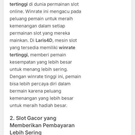
tertinggi
di dunia permainan slot
online. Winrate ini mengacu pada
peluang pemain untuk meraih
kemenangan dalam setiap
permainan slot yang mereka
mainkan. Di
Laris4D
, mesin slot
yang tersedia memiliki
winrate
tertinggi
, memberi pemain
kesempatan yang lebih besar
untuk menang lebih sering.
Dengan winrate tinggi ini, pemain
bisa lebih percaya diri dalam
bermain karena peluang
kemenangan yang lebih besar
untuk meraih hadiah besar.
2.
Slot Gacor yang
Memberikan Pembayaran
Lebih Sering