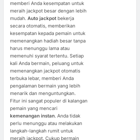
memberi Anda kesempatan untuk
meraih jackpot besar dengan lebih
mudah.
Auto jackpot
bekerja
secara otomatis, memberikan
kesempatan kepada pemain untuk
memenangkan hadiah besar tanpa
harus menunggu lama atau
memenuhi syarat tertentu. Setiap
kali Anda bermain, peluang untuk
memenangkan jackpot otomatis
terbuka lebar, memberi Anda
pengalaman bermain yang lebih
menarik dan menguntungkan.
Fitur ini sangat populer di kalangan
pemain yang mencari
kemenangan instan
. Anda tidak
perlu menunggu atau melakukan
langkah-langkah rumit untuk
meraih jackpot. Cukup bermain