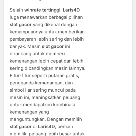
Selain
winrate tertinggi
,
Laris4D
juga menawarkan berbagai pilihan
slot gacor
yang dikenal dengan
kemampuannya untuk memberikan
pembayaran lebih sering dan lebih
banyak. Mesin
slot gacor
ini
dirancang untuk memberi
kemenangan lebih cepat dan lebih
sering dibandingkan mesin lainnya.
Fitur-fitur seperti putaran gratis,
pengganda kemenangan, dan
simbol liar sering muncul pada
mesin ini, meningkatkan peluang
untuk mendapatkan kombinasi
kemenangan yang
menguntungkan. Dengan memilih
slot gacor
di
Laris4D
, pemain
memiliki peluang lebih besar untuk