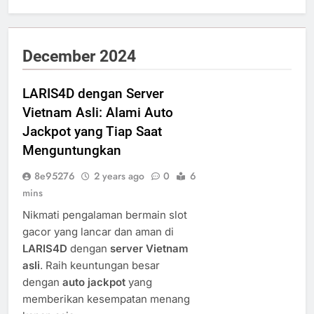
December 2024
LARIS4D dengan Server
Vietnam Asli: Alami Auto
Jackpot yang Tiap Saat
Menguntungkan
8e95276
2 years ago
0
6
mins
Nikmati pengalaman bermain slot
gacor yang lancar dan aman di
LARIS4D
dengan
server Vietnam
asli
. Raih keuntungan besar
dengan
auto jackpot
yang
memberikan kesempatan menang