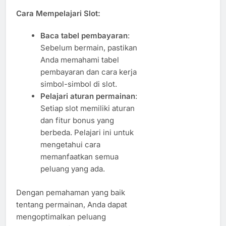
Cara Mempelajari Slot
:
Baca tabel pembayaran
:
Sebelum bermain, pastikan
Anda memahami tabel
pembayaran dan cara kerja
simbol-simbol di slot.
Pelajari aturan permainan
:
Setiap slot memiliki aturan
dan fitur bonus yang
berbeda. Pelajari ini untuk
mengetahui cara
memanfaatkan semua
peluang yang ada.
Dengan pemahaman yang baik
tentang permainan, Anda dapat
mengoptimalkan peluang