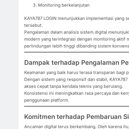
Monitoring berkelanjutan
KAYA787 LOGIN menunjukkan implementasi yang se
tersebut.
Pengalaman dalam analisis sistem digital menunjuk
modern yang terintegrasi dengan monitoring aktif m
perlindungan lebih tinggi dibanding sistem konvens
Dampak terhadap Pengalaman P
Keamanan yang baik harus terasa transparan bagi 
Dengan sistem yang responsif dan stabil, KAYA78
akses cepat tanpa kendala teknis yang berulang.
Konsistensi ini meningkatkan rasa percaya dan ke
penggunaan platform.
Komitmen terhadap Pembaruan S
Ancaman digital terus berkembang. Oleh karena itu,