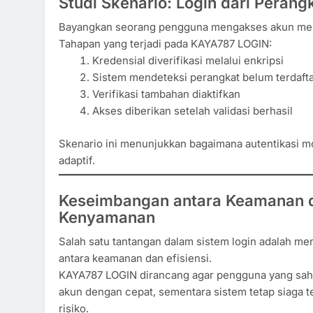
Studi Skenario: Login dari Perang
Bayangkan seorang pengguna mengakses akun mela
Tahapan yang terjadi pada KAYA787 LOGIN:
Kredensial diverifikasi melalui enkripsi
Sistem mendeteksi perangkat belum terdafta
Verifikasi tambahan diaktifkan
Akses diberikan setelah validasi berhasil
Skenario ini menunjukkan bagaimana autentikasi m
adaptif.
Keseimbangan antara Keamanan 
Kenyamanan
Salah satu tantangan dalam sistem login adalah m
antara keamanan dan efisiensi.
KAYA787 LOGIN dirancang agar pengguna yang sa
akun dengan cepat, sementara sistem tetap siaga t
risiko.