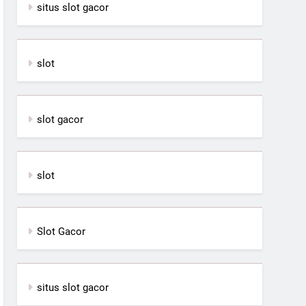
situs slot gacor
slot
slot gacor
slot
Slot Gacor
situs slot gacor