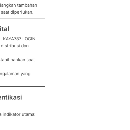
 langkah tambahan
saat diperlukan.
ital
ri. KAYA787 LOGIN
distribusi dan
tabil bahkan saat
engalaman yang
entikasi
a indikator utama: