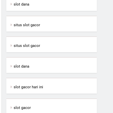
slot dana
situs slot gacor
situs slot gacor
slot dana
slot gacor hari ini
slot gacor