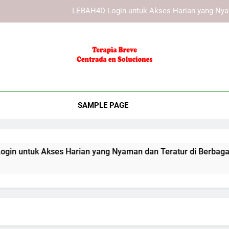
LEBAH4D Login untuk Akses Harian yang Nyam
Login KAYA787 untuk Akses Harian yang Nyam
Cara Menangani Perubahan Tampilan pada
apia Breve Centrada E
EDWINSLOT Login dengan Proses
lusi Terapi Efektif Untuk Perubahan Positif Di Terapia Breve 
LEBAH4D Login untuk Akses Harian yang Nyam
SAMPLE PAGE
Login KAYA787 untuk Akses Harian yang Nyam
Cara Menangani Perubahan Tampilan pada
kses Harian yang Nyaman dan Teratur di Berbagai Perangkat