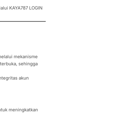
lalui KAYA787 LOGIN
 melalui mekanisme
k terbuka, sehingga
ntegritas akun
ntuk meningkatkan