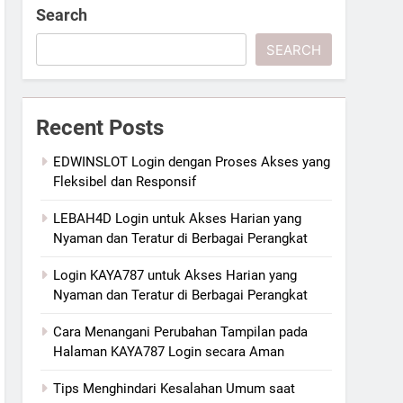
Search
SEARCH
Recent Posts
EDWINSLOT Login dengan Proses Akses yang
Fleksibel dan Responsif
LEBAH4D Login untuk Akses Harian yang
Nyaman dan Teratur di Berbagai Perangkat
Login KAYA787 untuk Akses Harian yang
Nyaman dan Teratur di Berbagai Perangkat
Cara Menangani Perubahan Tampilan pada
Halaman KAYA787 Login secara Aman
Tips Menghindari Kesalahan Umum saat