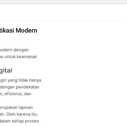
ikasi Modern
modern dengan
time untuk keamanan
gital
gin yang tidak hanya
g dengan pendekatan
 efisiensi, dan
erupakan lapisan
h. Oleh karena itu,
alam setiap proses