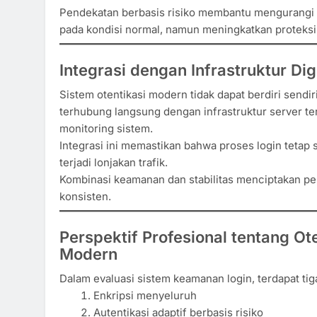
Pendekatan berbasis risiko membantu mengurangi
pada kondisi normal, namun meningkatkan proteksi 
Integrasi dengan Infrastruktur Dig
Sistem otentikasi modern tidak dapat berdiri sendi
terhubung langsung dengan infrastruktur server ter
monitoring sistem.
Integrasi ini memastikan bahwa proses login tetap s
terjadi lonjakan trafik.
Kombinasi keamanan dan stabilitas menciptakan p
konsisten.
Perspektif Profesional tentang Ot
Modern
Dalam evaluasi sistem keamanan login, terdapat tig
Enkripsi menyeluruh
Autentikasi adaptif berbasis risiko