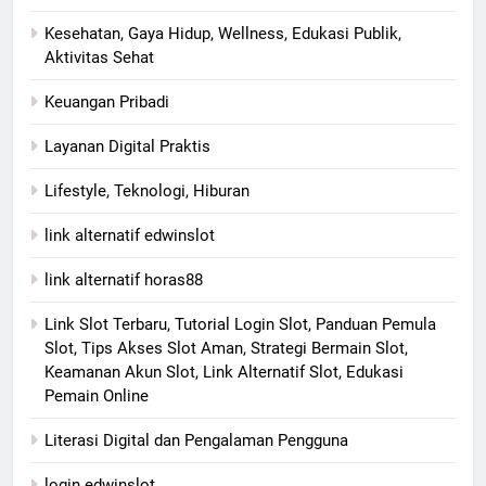
Kesehatan, Gaya Hidup, Wellness, Edukasi Publik,
Aktivitas Sehat
Keuangan Pribadi
Layanan Digital Praktis
Lifestyle, Teknologi, Hiburan
link alternatif edwinslot
link alternatif horas88
Link Slot Terbaru, Tutorial Login Slot, Panduan Pemula
Slot, Tips Akses Slot Aman, Strategi Bermain Slot,
Keamanan Akun Slot, Link Alternatif Slot, Edukasi
Pemain Online
Literasi Digital dan Pengalaman Pengguna
login edwinslot