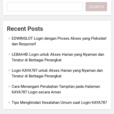
SEARCH
Recent Posts
EDWINSLOT Login dengan Proses Akses yang Fleksibel
dan Responsif
LEBAH4D Login untuk Akses Harian yang Nyaman dan
Teratur di Berbagai Perangkat
Login KAYA787 untuk Akses Harian yang Nyaman dan
Teratur di Berbagai Perangkat
Cara Menangani Perubahan Tampilan pada Halaman
KAYA787 Login secara Aman
Tips Menghindari Kesalahan Umum saat Login KAYA787