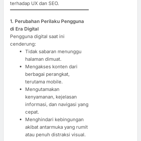
terhadap UX dan SEO.
1. Perubahan Perilaku Pengguna
di Era Digital
Pengguna digital saat ini
cenderung:
Tidak sabaran menunggu
halaman dimuat.
Mengakses konten dari
berbagai perangkat,
terutama mobile.
Mengutamakan
kenyamanan, kejelasan
informasi, dan navigasi yang
cepat.
Menghindari kebingungan
akibat antarmuka yang rumit
atau penuh distraksi visual.