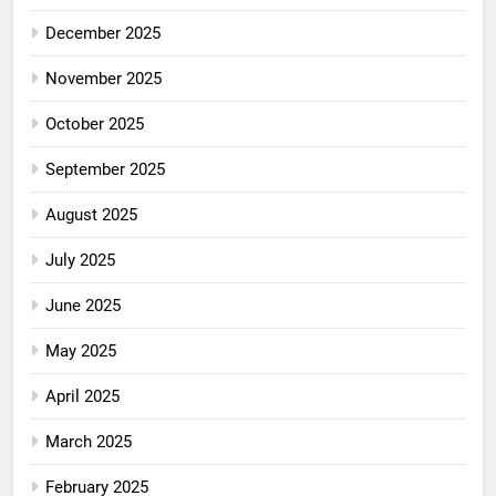
December 2025
November 2025
October 2025
September 2025
August 2025
July 2025
June 2025
May 2025
April 2025
March 2025
February 2025