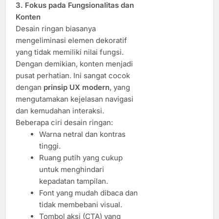
3. Fokus pada Fungsionalitas dan
Konten
Desain ringan biasanya
mengeliminasi elemen dekoratif
yang tidak memiliki nilai fungsi.
Dengan demikian, konten menjadi
pusat perhatian. Ini sangat cocok
dengan
prinsip UX modern
, yang
mengutamakan kejelasan navigasi
dan kemudahan interaksi.
Beberapa ciri desain ringan:
Warna netral dan kontras
tinggi.
Ruang putih yang cukup
untuk menghindari
kepadatan tampilan.
Font yang mudah dibaca dan
tidak membebani visual.
Tombol aksi (CTA) yang