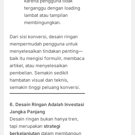
karena pengguna tidak
terganggu dengan loading
lambat atau tampilan
membingungkan.
Dari sisi konversi, desain ringan
mempermudah pengguna untuk
menyelesaikan tindakan penting—
baik itu mengisi formulir, membaca
artikel, atau menyelesaikan
pembelian. Semakin sedikit
hambatan visual dan teknis,
semakin tinggi peluang konversi.
6. Desain Ringan Adalah Investasi
Jangka Panjang
Desain ringan bukan hanya tren,
tapi merupakan
strategi
berkelanjutan
dalam membangun