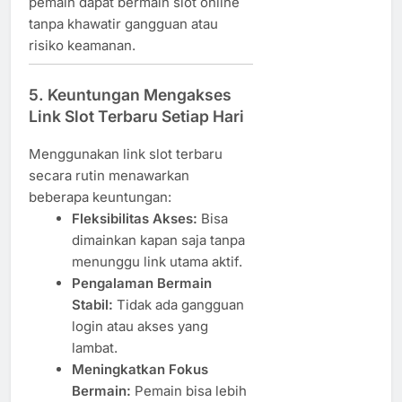
pemain dapat bermain slot online
tanpa khawatir gangguan atau
risiko keamanan.
5. Keuntungan Mengakses
Link Slot Terbaru Setiap Hari
Menggunakan link slot terbaru
secara rutin menawarkan
beberapa keuntungan:
Fleksibilitas Akses:
Bisa
dimainkan kapan saja tanpa
menunggu link utama aktif.
Pengalaman Bermain
Stabil:
Tidak ada gangguan
login atau akses yang
lambat.
Meningkatkan Fokus
Bermain:
Pemain bisa lebih