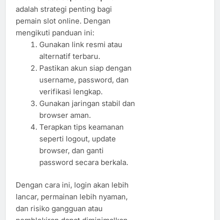
adalah strategi penting bagi
pemain slot online. Dengan
mengikuti panduan ini:
Gunakan link resmi atau
alternatif terbaru.
Pastikan akun siap dengan
username, password, dan
verifikasi lengkap.
Gunakan jaringan stabil dan
browser aman.
Terapkan tips keamanan
seperti logout, update
browser, dan ganti
password secara berkala.
Dengan cara ini, login akan lebih
lancar, permainan lebih nyaman,
dan risiko gangguan atau