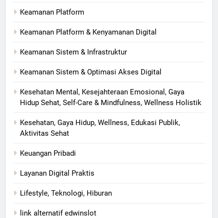
Keamanan Platform
Keamanan Platform & Kenyamanan Digital
Keamanan Sistem & Infrastruktur
Keamanan Sistem & Optimasi Akses Digital
Kesehatan Mental, Kesejahteraan Emosional, Gaya
Hidup Sehat, Self-Care & Mindfulness, Wellness Holistik
Kesehatan, Gaya Hidup, Wellness, Edukasi Publik,
Aktivitas Sehat
Keuangan Pribadi
Layanan Digital Praktis
Lifestyle, Teknologi, Hiburan
link alternatif edwinslot