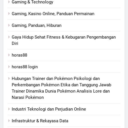
Gaming & Technology
Gaming, Kasino Online, Panduan Permainan
Gaming, Panduan, Hiburan
Gaya Hidup Sehat Fitness & Kebugaran Pengembangan
Diri
horas88
horas88 login
Hubungan Trainer dan Pokémon Psikologi dan
Perkembangan Pokémon Etika dan Tanggung Jawab
Trainer Dinamika Dunia Pokémon Analisis Lore dan
Narasi Pokémon
Industri Teknologi dan Perjudian Online
Infrastruktur & Rekayasa Data