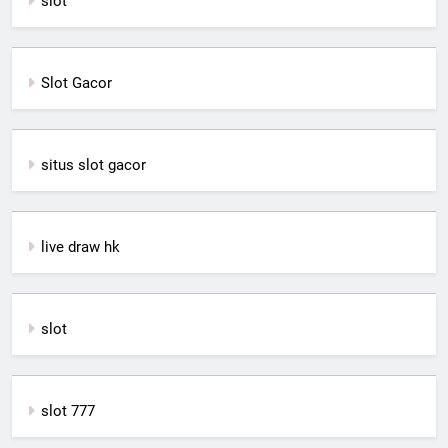
slot
Slot Gacor
situs slot gacor
live draw hk
slot
slot 777