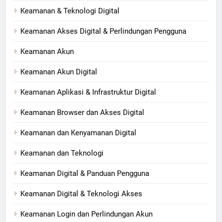
Keamanan & Teknologi Digital
Keamanan Akses Digital & Perlindungan Pengguna
Keamanan Akun
Keamanan Akun Digital
Keamanan Aplikasi & Infrastruktur Digital
Keamanan Browser dan Akses Digital
Keamanan dan Kenyamanan Digital
Keamanan dan Teknologi
Keamanan Digital & Panduan Pengguna
Keamanan Digital & Teknologi Akses
Keamanan Login dan Perlindungan Akun