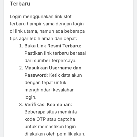
Terbaru
Login menggunakan link slot
terbaru hampir sama dengan login
di link utama, namun ada beberapa
tips agar lebih aman dan cepat:
Buka Link Resmi Terbaru:
Pastikan link terbaru berasal
dari sumber terpercaya.
Masukkan Username dan
Password:
Ketik data akun
dengan tepat untuk
menghindari kesalahan
login.
Verifikasi Keamanan:
Beberapa situs meminta
kode OTP atau captcha
untuk memastikan login
dilakukan oleh pemilik akun.