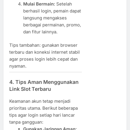
Mulai Bermain:
Setelah
berhasil login, pemain dapat
langsung mengakses
berbagai permainan, promo,
dan fitur lainnya.
Tips tambahan: gunakan browser
terbaru dan koneksi internet stabil
agar proses login lebih cepat dan
nyaman.
4. Tips Aman Menggunakan
Link Slot Terbaru
Keamanan akun tetap menjadi
prioritas utama. Berikut beberapa
tips agar login setiap hari lancar
tanpa gangguan:
Gunakan Jaringan Aman: