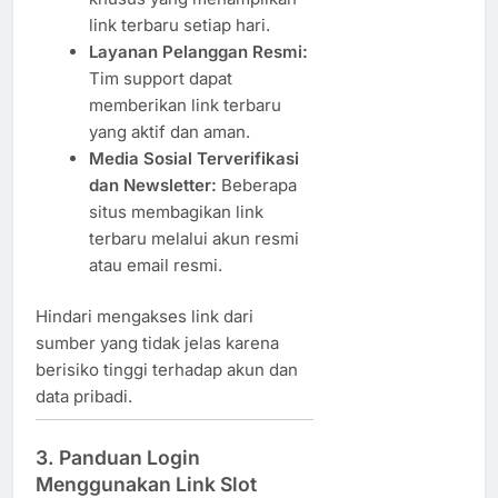
link terbaru setiap hari.
Layanan Pelanggan Resmi:
Tim support dapat
memberikan link terbaru
yang aktif dan aman.
Media Sosial Terverifikasi
dan Newsletter:
Beberapa
situs membagikan link
terbaru melalui akun resmi
atau email resmi.
Hindari mengakses link dari
sumber yang tidak jelas karena
berisiko tinggi terhadap akun dan
data pribadi.
3. Panduan Login
Menggunakan Link Slot