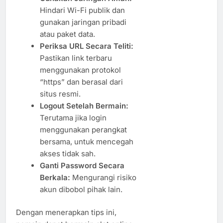
Hindari Wi-Fi publik dan
gunakan jaringan pribadi
atau paket data.
Periksa URL Secara Teliti:
Pastikan link terbaru
menggunakan protokol
“https” dan berasal dari
situs resmi.
Logout Setelah Bermain:
Terutama jika login
menggunakan perangkat
bersama, untuk mencegah
akses tidak sah.
Ganti Password Secara
Berkala:
Mengurangi risiko
akun dibobol pihak lain.
Dengan menerapkan tips ini,