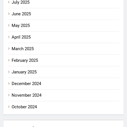
July 2025
June 2025
May 2025
April 2025
March 2025
February 2025
January 2025
December 2024
November 2024
October 2024