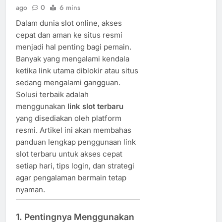
ago
0
6 mins
Dalam dunia slot online, akses
cepat dan aman ke situs resmi
menjadi hal penting bagi pemain.
Banyak yang mengalami kendala
ketika link utama diblokir atau situs
sedang mengalami gangguan.
Solusi terbaik adalah
menggunakan
link slot terbaru
yang disediakan oleh platform
resmi. Artikel ini akan membahas
panduan lengkap penggunaan link
slot terbaru untuk akses cepat
setiap hari, tips login, dan strategi
agar pengalaman bermain tetap
nyaman.
1. Pentingnya Menggunakan