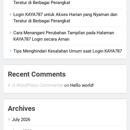
Teratur di Berbagai Perangkat
Login KAYA787 untuk Akses Harian yang Nyaman dan
Teratur di Berbagai Perangkat
Cara Menangani Perubahan Tampilan pada Halaman
KAYA787 Login secara Aman
Tips Menghindari Kesalahan Umum saat Login KAYA787
Recent Comments
A WordPress Commenter
on
Hello world!
Archives
July 2026