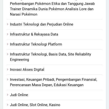
Perkembangan Pokémon Etika dan Tanggung Jawab
Trainer Dinamika Dunia Pokémon Analisis Lore dan
Narasi Pokémon
Industri Teknologi dan Perjudian Online
Infrastruktur & Rekayasa Data
Infrastruktur Teknologi Platform
Infrastruktur Teknologi, Basis Data, Site Reliability
Engineering
Inovasi Akses Digital
Investasi, Keuangan Pribadi, Pengembangan Finansial,
Perencanaan Masa Depan, Edukasi Keuangan
Judi Online
Judi Online, Slot Online, Kasino