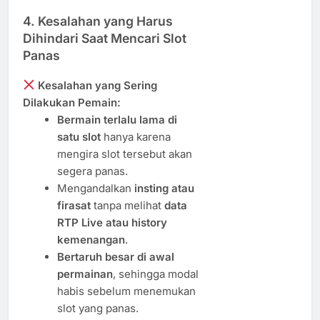
4. Kesalahan yang Harus
Dihindari Saat Mencari Slot
Panas
Kesalahan yang Sering
Dilakukan Pemain:
Bermain terlalu lama di
satu slot
hanya karena
mengira slot tersebut akan
segera panas.
Mengandalkan
insting atau
firasat
tanpa melihat
data
RTP Live atau history
kemenangan
.
Bertaruh besar di awal
permainan
, sehingga modal
habis sebelum menemukan
slot yang panas.