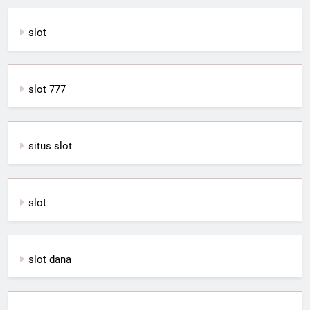
slot
slot 777
situs slot
slot
slot dana