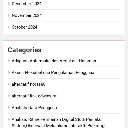
December 2024
November 2024
October 2024
Categories
Adaptasi Antarmuka dan Verifikasi Halaman
Akses Fleksibel dan Pengalaman Pengguna
alternatif horas88
alternatif link edwinslot
Analisis Data Pengguna
Analisis Ritme Permainan Digital,Studi Perilaku
Sistem,Observasi Mekanisme Interaktif,Psikologi