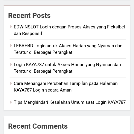
Recent Posts
EDWINSLOT Login dengan Proses Akses yang Fleksibel
dan Responsif
LEBAH4D Login untuk Akses Harian yang Nyaman dan
Teratur di Berbagai Perangkat
Login KAYA787 untuk Akses Harian yang Nyaman dan
Teratur di Berbagai Perangkat
Cara Menangani Perubahan Tampilan pada Halaman
KAYA787 Login secara Aman
Tips Menghindari Kesalahan Umum saat Login KAYA787
Recent Comments