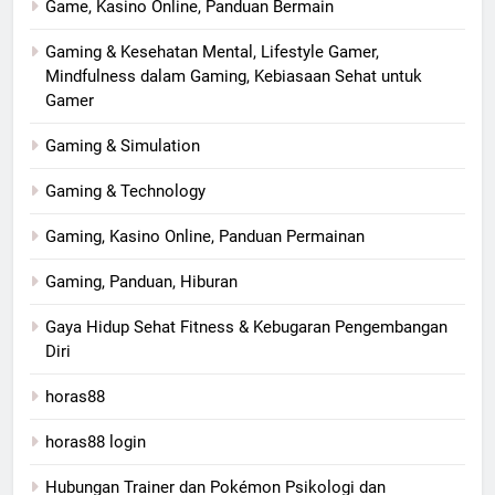
Game, Kasino Online, Panduan Bermain
Gaming & Kesehatan Mental, Lifestyle Gamer,
Mindfulness dalam Gaming, Kebiasaan Sehat untuk
Gamer
Gaming & Simulation
Gaming & Technology
Gaming, Kasino Online, Panduan Permainan
Gaming, Panduan, Hiburan
Gaya Hidup Sehat Fitness & Kebugaran Pengembangan
Diri
horas88
horas88 login
Hubungan Trainer dan Pokémon Psikologi dan