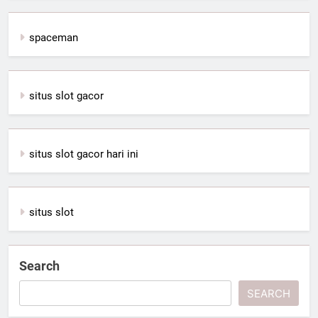
spaceman
situs slot gacor
situs slot gacor hari ini
situs slot
Search
SEARCH