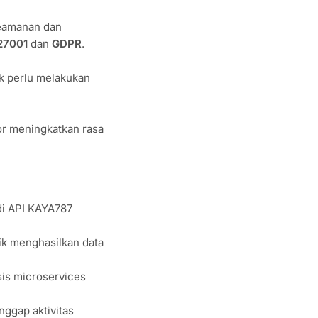
keamanan dan
27001
dan
GDPR
.
ak perlu melakukan
ror meningkatkan rasa
di API KAYA787
ik menghasilkan data
is microservices
ggap aktivitas