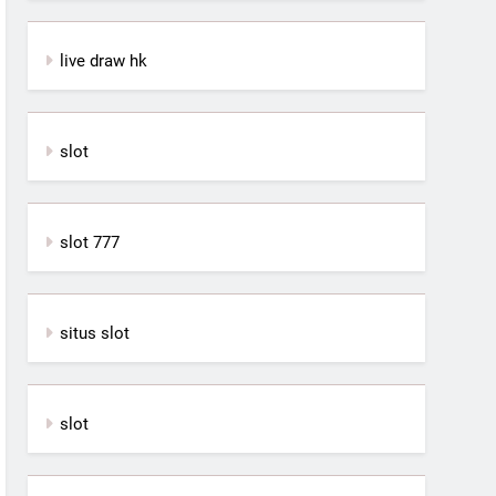
live draw hk
slot
slot 777
situs slot
slot