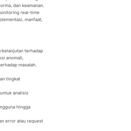
rforma, dan keamanan.
onitoring real-time
plementasi, manfaat,
rkelanjutan terhadap
ksi anomali,
terhadap masalah.
an tingkat
untuk analisis
engguna hingga
kan error atau request