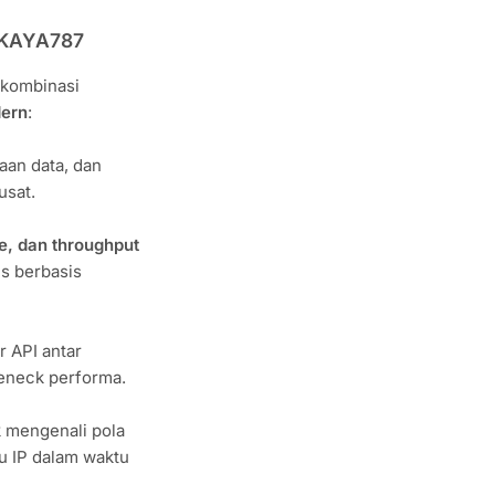
I KAYA787
 kombinasi
ern
:
aan data, dan
usat.
te, dan throughput
s berbasis
r API antar
eneck performa.
 mengenali pola
tu IP dalam waktu