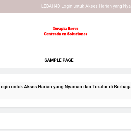
LEBAH4D Login untuk Akses Harian yang Nyam
Login KAYA787 untuk Akses Harian yang Nyam
Cara Menangani Perubahan Tampilan pada
apia Breve Centrada E
EDWINSLOT Login dengan Proses
lusi Terapi Efektif Untuk Perubahan Positif Di Terapia Breve 
LEBAH4D Login untuk Akses Harian yang Nyam
SAMPLE PAGE
Login KAYA787 untuk Akses Harian yang Nyam
Cara Menangani Perubahan Tampilan pada
kses Harian yang Nyaman dan Teratur di Berbagai Perangkat