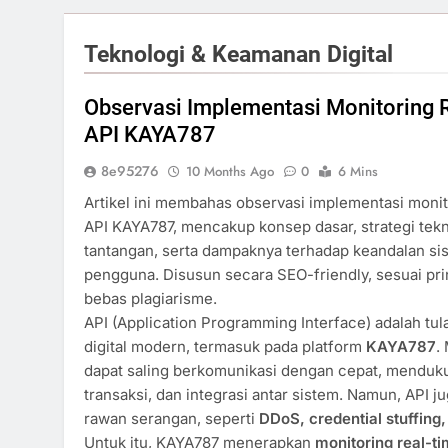
Teknologi & Keamanan Digital
Observasi Implementasi Monitoring 
API KAYA787
8e95276
10 Months Ago
0
6 Mins
Artikel ini membahas observasi implementasi monit
API KAYA787, mencakup konsep dasar, strategi tekn
tantangan, serta dampaknya terhadap keandalan s
pengguna. Disusun secara SEO-friendly, sesuai prin
bebas plagiarisme.
API (Application Programming Interface) adalah tu
digital modern, termasuk pada platform
KAYA787
.
dapat saling berkomunikasi dengan cepat, menduku
transaksi, dan integrasi antar sistem. Namun, API ju
rawan serangan, seperti
DDoS, credential stuffing
Untuk itu, KAYA787 menerapkan
monitoring real-t