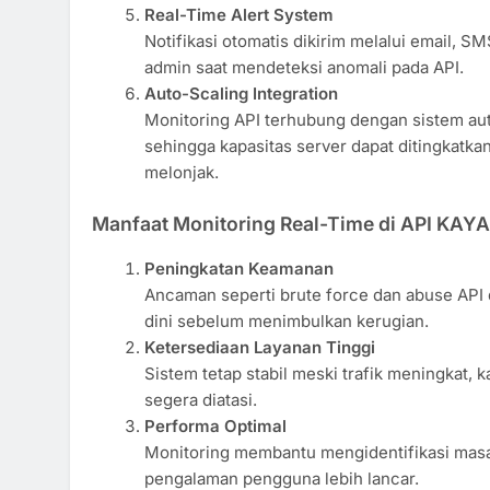
Real-Time Alert System
Notifikasi otomatis dikirim melalui email, S
admin saat mendeteksi anomali pada API.
Auto-Scaling Integration
Monitoring API terhubung dengan sistem aut
sehingga kapasitas server dapat ditingkatkan 
melonjak.
Manfaat Monitoring Real-Time di API KAY
Peningkatan Keamanan
Ancaman seperti brute force dan abuse API d
dini sebelum menimbulkan kerugian.
Ketersediaan Layanan Tinggi
Sistem tetap stabil meski trafik meningkat, 
segera diatasi.
Performa Optimal
Monitoring membantu mengidentifikasi masa
pengalaman pengguna lebih lancar.