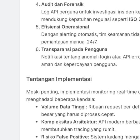
Audit dan Forensik
Log API berguna untuk investigasi insiden 
mendukung kepatuhan regulasi seperti
ISO 
Efisiensi Operasional
Dengan alerting otomatis, tim keamanan tid
pemantauan manual 24/7.
Transparansi pada Pengguna
Notifikasi tentang anomali login atau API er
aman dan kepercayaan pengguna.
Tantangan Implementasi
Meski penting, implementasi monitoring real-time 
menghadapi beberapa kendala:
Volume Data Tinggi:
Ribuan request per det
besar yang harus diproses cepat.
Kompleksitas Arsitektur:
API modern berbas
membutuhkan tracing yang rumit.
Risiko False Positive:
Sistem kadang mengan