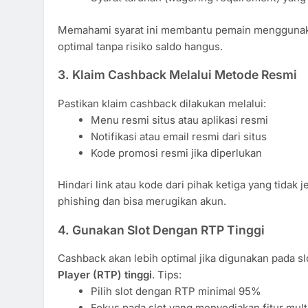
Memahami syarat ini membantu pemain menggunak
optimal tanpa risiko saldo hangus.
3. Klaim Cashback Melalui Metode Resmi
Pastikan klaim cashback dilakukan melalui:
Menu resmi situs atau aplikasi resmi
Notifikasi atau email resmi dari situs
Kode promosi resmi jika diperlukan
Hindari link atau kode dari pihak ketiga yang tidak 
phishing dan bisa merugikan akun.
4. Gunakan Slot Dengan RTP Tinggi
Cashback akan lebih optimal jika digunakan pada s
Player (RTP) tinggi
. Tips:
Pilih slot dengan RTP minimal 95%
Fokus pada slot yang menyediakan fitur multi