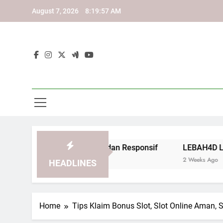
Skip
August 7, 2026
8:19:58 AM
to
content
Ter
Temukan So
s yang Fleksibel dan Responsif
LEBAH4D Login untuk A
2 Weeks Ago
HEADLINES
Home
Tips Klaim Bonus Slot, Slot Online Aman, S