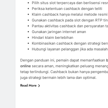
Pilih situs slot terpercaya dan berlisensi res
Periksa ketentuan cashback dengan teliti
Klaim cashback hanya melalui metode resmi
Gunakan cashback pada slot dengan RTP tin
Pantau aktivitas cashback dan persyaratan t
Gunakan jaringan internet aman
Hindari klaim berlebihan
Kombinasikan cashback dengan strategi ber
Hubungi layanan pelanggan jika ada masalah
Dengan panduan ini, pemain dapat memanfaatkan
b
online
secara aman, meningkatkan peluang menang
tetap terlindungi. Cashback bukan hanya pengembal
juga strategi bermain lebih lama dan optimal.
Read More