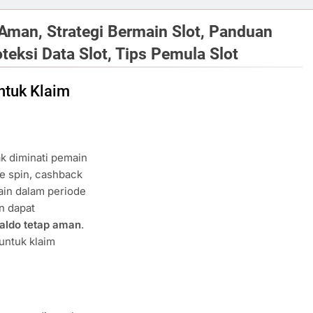
 Aman, Strategi Bermain Slot, Panduan
teksi Data Slot, Tips Pemula Slot
ntuk Klaim
k diminati pemain
ee spin, cashback
in dalam periode
n dapat
aldo tetap aman
.
untuk klaim