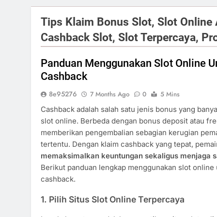
Tips Klaim Bonus Slot, Slot Online
Cashback Slot, Slot Terpercaya, Pro
Panduan Menggunakan Slot Online U
Cashback
8e95276
7 Months Ago
0
5 Mins
Cashback adalah salah satu jenis bonus yang banya
slot online. Berbeda dengan bonus deposit atau fr
memberikan pengembalian sebagian kerugian pema
tertentu. Dengan klaim cashback yang tepat, pemai
memaksimalkan keuntungan sekaligus menjaga s
Berikut panduan lengkap menggunakan slot online 
cashback.
1. Pilih Situs Slot Online Terpercaya