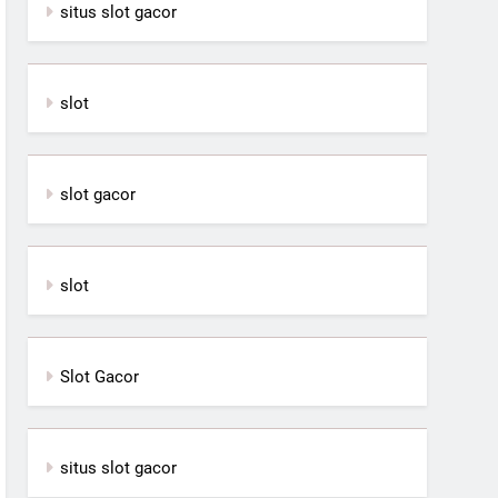
situs slot gacor
slot
slot gacor
slot
Slot Gacor
situs slot gacor