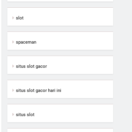
slot
spaceman
situs slot gacor
situs slot gacor hari ini
situs slot