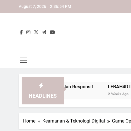
Skip
August 7, 2026
2:36:55 PM
to
content
Ter
Temukan So
s yang Fleksibel dan Responsif
LEBAH4D Login untuk A
2 Weeks Ago
HEADLINES
Home
Keamanan & Teknologi Digital
Game Op