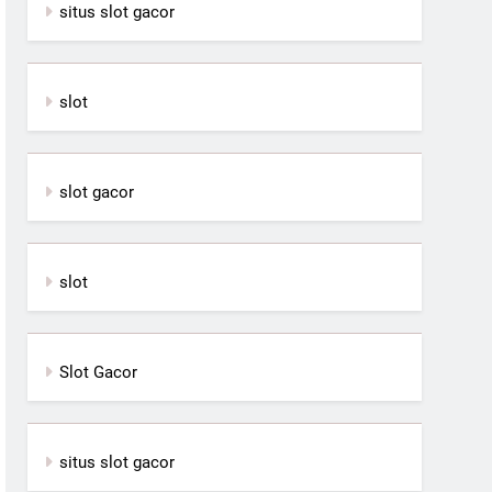
situs slot gacor
slot
slot gacor
slot
Slot Gacor
situs slot gacor