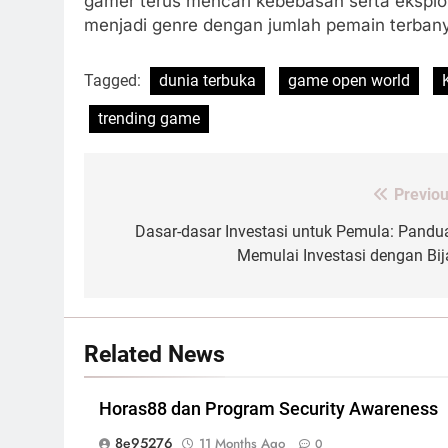
gamer terus mencari kebebasan serta eksplo
menjadi genre dengan jumlah pemain terbanya
Tagged:
dunia terbuka
game open world
trending game
Previou
Post
navigation
Dasar-dasar Investasi untuk Pemula: Pandu
Memulai Investasi dengan Bij
Related News
Horas88 dan Program Security Awareness
8e95276
11 Months Ago
0