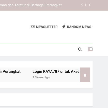
an dan Teratur di Berbagai Perangkat
an dan Teratur di Berbagai Perangkat
 Halaman KAYA787 Login secara Aman
NEWSLETTER
RANDOM NEWS
n Soluciones
 Akses yang Fleksibel dan Responsif
Centrada En Soluciones.
an dan Teratur di Berbagai Perangkat
an dan Teratur di Berbagai Perangkat
 Halaman KAYA787 Login secara Aman
Login KAYA787 untuk Akses Harian yang Nyaman dan Te
2 Weeks Ago