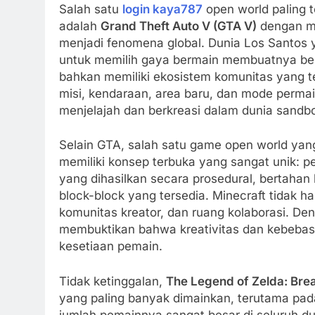
Salah satu
login kaya787
open world paling t
adalah
Grand Theft Auto V (GTA V)
dengan m
menjadi fenomena global. Dunia Los Santos y
untuk memilih gaya bermain membuatnya bert
bahkan memiliki ekosistem komunitas yang t
misi, kendaraan, area baru, dan mode perma
menjelajah dan berkreasi dalam dunia sand
Selain GTA, salah satu game open world yan
memiliki konsep terbuka yang sangat unik: 
yang dihasilkan secara prosedural, bertahan
block-block yang tersedia. Minecraft tidak h
komunitas kreator, dan ruang kolaborasi. Den
membuktikan bahwa kreativitas dan kebeba
kesetiaan pemain.
Tidak ketinggalan,
The Legend of Zelda: Brea
yang paling banyak dimainkan, terutama pada
jumlah pemainnya sangat besar di seluruh du