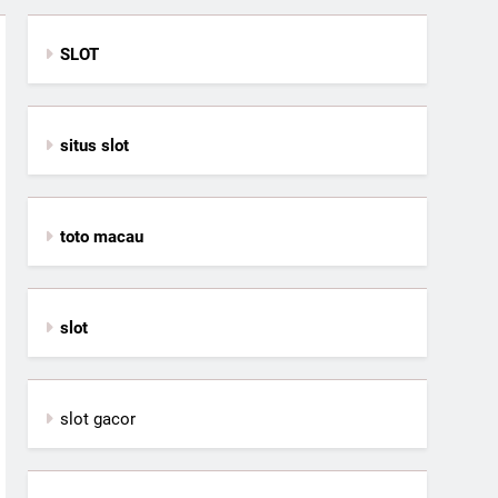
SLOT
situs slot
toto macau
slot
slot gacor