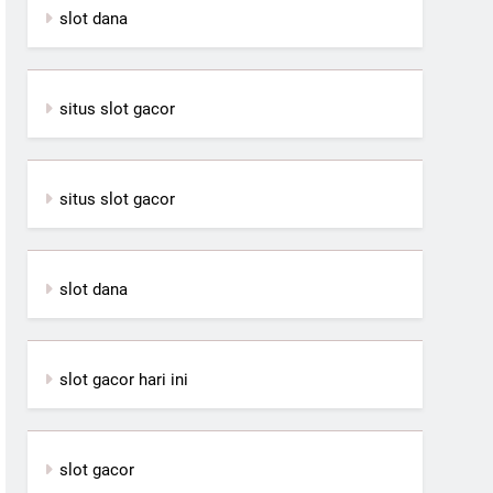
slot dana
situs slot gacor
situs slot gacor
slot dana
slot gacor hari ini
slot gacor