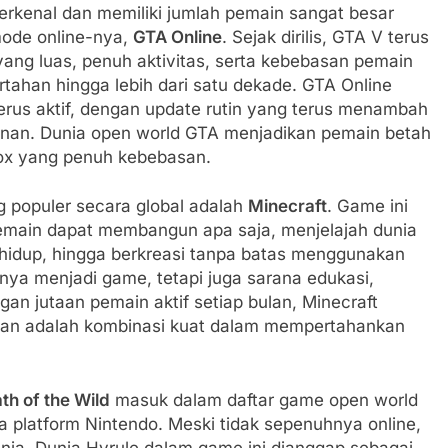
erkenal dan memiliki jumlah pemain sangat besar
ode online-nya,
GTA Online
. Sejak dirilis, GTA V terus
ang luas, penuh aktivitas, serta kebebasan pemain
ahan hingga lebih dari satu dekade. GTA Online
erus aktif, dengan update rutin yang terus menambah
inan. Dunia open world GTA menjadikan pemain betah
box yang penuh kebebasan.
g populer secara global adalah
Minecraft
. Game ini
pemain dapat membangun apa saja, menjelajah dunia
 hidup, hingga berkreasi tanpa batas menggunakan
anya menjadi game, tetapi juga sarana edukasi,
gan jutaan pemain aktif setiap bulan, Minecraft
san adalah kombinasi kuat dalam mempertahankan
th of the Wild
masuk dalam daftar game open world
 platform Nintendo. Meski tidak sepenuhnya online,
nia. Dunia Hyrule dalam game ini dianggap sebagai