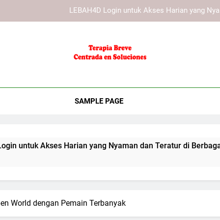
LEBAH4D Login untuk Akses Harian yang Nyam
Login KAYA787 untuk Akses Harian yang Nyam
Cara Menangani Perubahan Tampilan pada
apia Breve Centrada E
EDWINSLOT Login dengan Proses
lusi Terapi Efektif Untuk Perubahan Positif Di Terapia Breve 
LEBAH4D Login untuk Akses Harian yang Nyam
SAMPLE PAGE
Login KAYA787 untuk Akses Harian yang Nyam
Cara Menangani Perubahan Tampilan pada
kses Harian yang Nyaman dan Teratur di Berbagai Perangkat
en World dengan Pemain Terbanyak