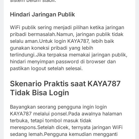
Hindari Jaringan Publik
WiFi publik sering menjadi pilihan ketika jaringan
pribadi bermasalah.Namun, jaringan publik tidak
selalu aman.Untuk login KAYA787, lebih baik
gunakan koneksi pribadi yang lebih
terlindungi.Jika terpaksa memakai jaringan publik,
hindari menyimpan password di browser dan
pastikan logout setelah selesai.
Skenario Praktis saat KAYA787
Tidak Bisa Login
Bayangkan seorang pengguna ingin login
KAYA787 melalui ponsel.Pada awalnya halaman
terbuka, tetapi tombol masuk tidak
merespons.Setelah dicek, ternyata jaringan WiFi
sedang lemah.Pengguna kemudian mengganti