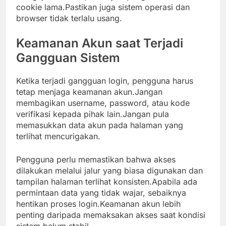
cookie lama.Pastikan juga sistem operasi dan
browser tidak terlalu usang.
Keamanan Akun saat Terjadi
Gangguan Sistem
Ketika terjadi gangguan login, pengguna harus
tetap menjaga keamanan akun.Jangan
membagikan username, password, atau kode
verifikasi kepada pihak lain.Jangan pula
memasukkan data akun pada halaman yang
terlihat mencurigakan.
Pengguna perlu memastikan bahwa akses
dilakukan melalui jalur yang biasa digunakan dan
tampilan halaman terlihat konsisten.Apabila ada
permintaan data yang tidak wajar, sebaiknya
hentikan proses login.Keamanan akun lebih
penting daripada memaksakan akses saat kondisi
sistem belum stabil.