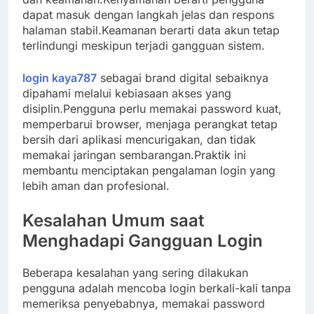
dapat masuk dengan langkah jelas dan respons
halaman stabil.Keamanan berarti data akun tetap
terlindungi meskipun terjadi gangguan sistem.
login kaya787
sebagai brand digital sebaiknya
dipahami melalui kebiasaan akses yang
disiplin.Pengguna perlu memakai password kuat,
memperbarui browser, menjaga perangkat tetap
bersih dari aplikasi mencurigakan, dan tidak
memakai jaringan sembarangan.Praktik ini
membantu menciptakan pengalaman login yang
lebih aman dan profesional.
Kesalahan Umum saat
Menghadapi Gangguan Login
Beberapa kesalahan yang sering dilakukan
pengguna adalah mencoba login berkali-kali tanpa
memeriksa penyebabnya, memakai password