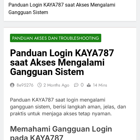
Panduan Login KAYA787 saat Akses Mengalami
Gangguan Sistem
PANDUAN AKSES DAN TROUBLESHOOTING
Panduan Login KAYA787
saat Akses Mengalami
Gangguan Sistem
0
8e95276
2 Months Ago
14 Mins
Panduan KAYA787 saat login mengalami
gangguan sistem, berisi langkah aman, jelas, dan
praktis untuk menjaga akses tetap nyaman.
Memahami Gangguan Login
pada KAYA787