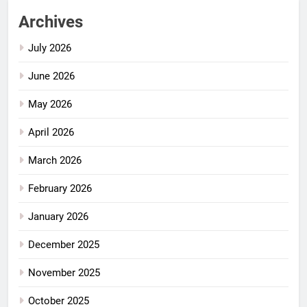
Archives
July 2026
June 2026
May 2026
April 2026
March 2026
February 2026
January 2026
December 2025
November 2025
October 2025