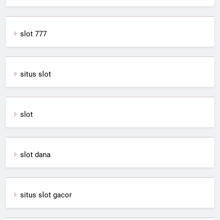
slot 777
situs slot
slot
slot dana
situs slot gacor