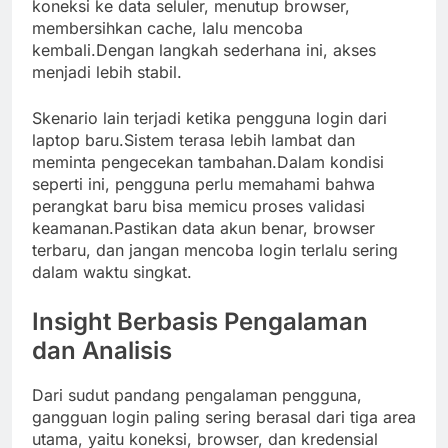
koneksi ke data seluler, menutup browser,
membersihkan cache, lalu mencoba
kembali.Dengan langkah sederhana ini, akses
menjadi lebih stabil.
Skenario lain terjadi ketika pengguna login dari
laptop baru.Sistem terasa lebih lambat dan
meminta pengecekan tambahan.Dalam kondisi
seperti ini, pengguna perlu memahami bahwa
perangkat baru bisa memicu proses validasi
keamanan.Pastikan data akun benar, browser
terbaru, dan jangan mencoba login terlalu sering
dalam waktu singkat.
Insight Berbasis Pengalaman
dan Analisis
Dari sudut pandang pengalaman pengguna,
gangguan login paling sering berasal dari tiga area
utama, yaitu koneksi, browser, dan kredensial