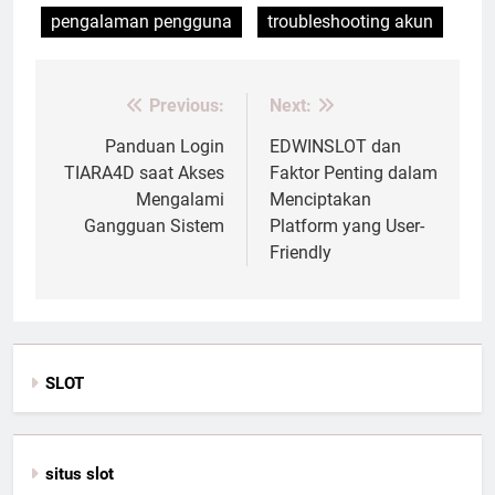
pengalaman pengguna
troubleshooting akun
Previous:
Next:
Post
navigation
Panduan Login
EDWINSLOT dan
TIARA4D saat Akses
Faktor Penting dalam
Mengalami
Menciptakan
Gangguan Sistem
Platform yang User-
Friendly
SLOT
situs slot