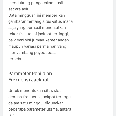
mendukung pengacakan hasil
secara adil.
Data mingguan ini memberikan
gambaran tentang situs-situs mana
saja yang berhasil mencatatkan
rekor frekuensi jackpot tertinggi,
baik dari sisi jumlah kemenangan
maupun variasi permainan yang
menyumbang payout besar
tersebut.
Parameter Penilaian
Frekuensi Jackpot
Untuk menentukan situs slot
dengan frekuensi jackpot tertinggi
dalam satu minggu, digunakan
beberapa parameter utama, antara
lain: