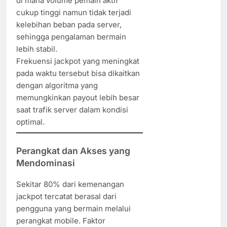
di mana volume pemain aktif
cukup tinggi namun tidak terjadi
kelebihan beban pada server,
sehingga pengalaman bermain
lebih stabil.
Frekuensi jackpot yang meningkat
pada waktu tersebut bisa dikaitkan
dengan algoritma yang
memungkinkan payout lebih besar
saat trafik server dalam kondisi
optimal.
Perangkat dan Akses yang
Mendominasi
Sekitar 80% dari kemenangan
jackpot tercatat berasal dari
pengguna yang bermain melalui
perangkat mobile. Faktor