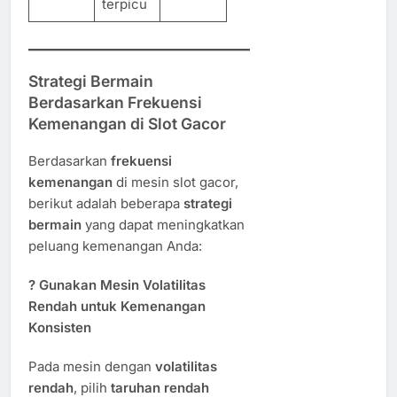
terpicu
Strategi Bermain
Berdasarkan Frekuensi
Kemenangan di Slot Gacor
Berdasarkan
frekuensi
kemenangan
di mesin slot gacor,
berikut adalah beberapa
strategi
bermain
yang dapat meningkatkan
peluang kemenangan Anda:
?
Gunakan Mesin Volatilitas
Rendah untuk Kemenangan
Konsisten
Pada mesin dengan
volatilitas
rendah
, pilih
taruhan rendah