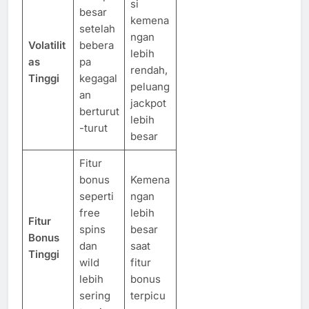
si
besar
kemena
setelah
ngan
Volatilit
bebera
lebih
as
pa
rendah,
Tinggi
kegagal
peluang
an
jackpot
berturut
lebih
-turut
besar
Fitur
bonus
Kemena
seperti
ngan
free
lebih
Fitur
spins
besar
Bonus
dan
saat
Tinggi
wild
fitur
lebih
bonus
sering
terpicu