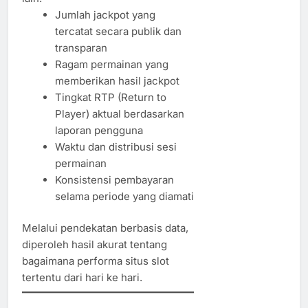
Jumlah jackpot yang
tercatat secara publik dan
transparan
Ragam permainan yang
memberikan hasil jackpot
Tingkat RTP (Return to
Player) aktual berdasarkan
laporan pengguna
Waktu dan distribusi sesi
permainan
Konsistensi pembayaran
selama periode yang diamati
Melalui pendekatan berbasis data,
diperoleh hasil akurat tentang
bagaimana performa situs slot
tertentu dari hari ke hari.