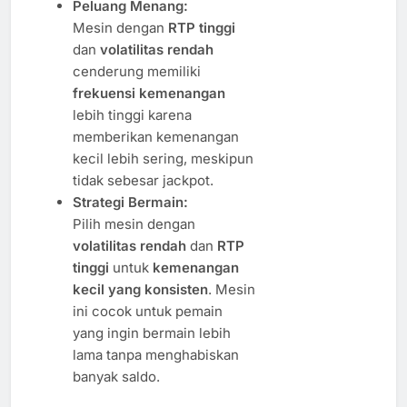
Peluang Menang:
Mesin dengan
RTP tinggi
dan
volatilitas rendah
cenderung memiliki
frekuensi kemenangan
lebih tinggi karena
memberikan kemenangan
kecil lebih sering, meskipun
tidak sebesar jackpot.
Strategi Bermain:
Pilih mesin dengan
volatilitas rendah
dan
RTP
tinggi
untuk
kemenangan
kecil yang konsisten
. Mesin
ini cocok untuk pemain
yang ingin bermain lebih
lama tanpa menghabiskan
banyak saldo.