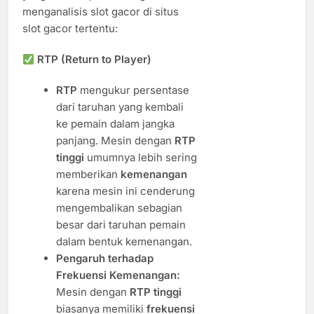
menganalisis slot gacor di situs
slot gacor tertentu:
RTP (Return to Player)
RTP
mengukur persentase
dari taruhan yang kembali
ke pemain dalam jangka
panjang. Mesin dengan
RTP
tinggi
umumnya lebih sering
memberikan
kemenangan
karena mesin ini cenderung
mengembalikan sebagian
besar dari taruhan pemain
dalam bentuk kemenangan.
Pengaruh terhadap
Frekuensi Kemenangan:
Mesin dengan
RTP tinggi
biasanya memiliki
frekuensi