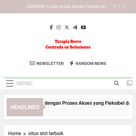
Skip
Login KAYA787 untuk Akses Harian yang Nyaman
to
dan Teratur di Berbagai Perangkat
content
Cara Menangani Perubahan Tampilan pada
Halaman KAYA787 Login secara Aman
EDWINSLOT Login dengan Proses Akses yang
Fleksibel dan Responsif
LEBAH4D Login untuk Akses Harian yang
Nyaman dan Teratur di Berbagai Perangkat
Terapia Breve
Temukan Solusi Terapi Efektif Untuk
Login KAYA787 untuk Akses Harian yang Nyaman
NEWSLETTER
RANDOM NEWS
dan Teratur di Berbagai Perangkat
Centrada En
Perubahan Positif Di Terapia Breve
Cara Menangani Perubahan Tampilan pada
Centrada En Soluciones.
Halaman KAYA787 Login secara Aman
Soluciones
MENU
WINSLOT Login dengan Proses Akses yang Fleksibel dan Resp
HEADLINES
Weeks Ago
Home
situs slot terbaik