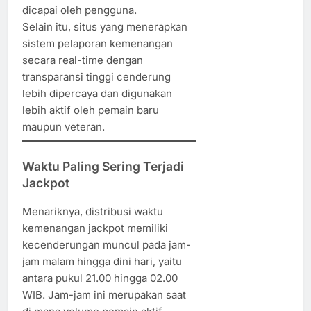
dicapai oleh pengguna.
Selain itu, situs yang menerapkan
sistem pelaporan kemenangan
secara real-time dengan
transparansi tinggi cenderung
lebih dipercaya dan digunakan
lebih aktif oleh pemain baru
maupun veteran.
Waktu Paling Sering Terjadi
Jackpot
Menariknya, distribusi waktu
kemenangan jackpot memiliki
kecenderungan muncul pada jam-
jam malam hingga dini hari, yaitu
antara pukul 21.00 hingga 02.00
WIB. Jam-jam ini merupakan saat