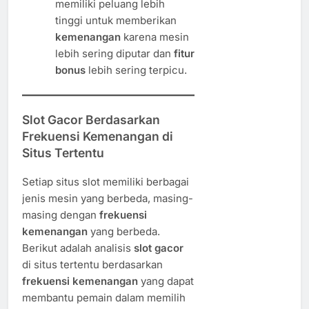
memiliki peluang lebih
tinggi untuk memberikan
kemenangan
karena mesin
lebih sering diputar dan
fitur
bonus
lebih sering terpicu.
Slot Gacor Berdasarkan
Frekuensi Kemenangan di
Situs Tertentu
Setiap situs slot memiliki berbagai
jenis mesin yang berbeda, masing-
masing dengan
frekuensi
kemenangan
yang berbeda.
Berikut adalah analisis
slot gacor
di situs tertentu berdasarkan
frekuensi kemenangan
yang dapat
membantu pemain dalam memilih