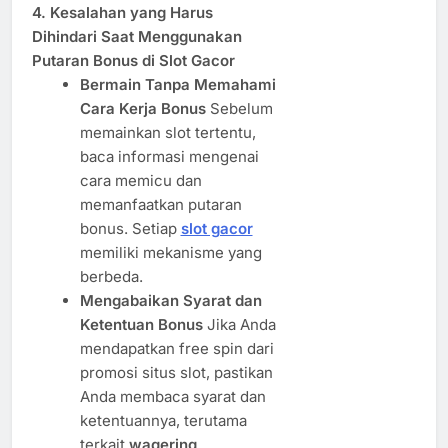
4. Kesalahan yang Harus
Dihindari Saat Menggunakan
Putaran Bonus di Slot Gacor
Bermain Tanpa Memahami
Cara Kerja Bonus
Sebelum
memainkan slot tertentu,
baca informasi mengenai
cara memicu dan
memanfaatkan putaran
bonus. Setiap
slot gacor
memiliki mekanisme yang
berbeda.
Mengabaikan Syarat dan
Ketentuan Bonus
Jika Anda
mendapatkan free spin dari
promosi situs slot, pastikan
Anda membaca syarat dan
ketentuannya, terutama
terkait
wagering