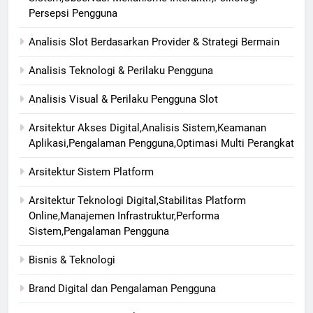
Persepsi Pengguna
Analisis Slot Berdasarkan Provider & Strategi Bermain
Analisis Teknologi & Perilaku Pengguna
Analisis Visual & Perilaku Pengguna Slot
Arsitektur Akses Digital,Analisis Sistem,Keamanan
Aplikasi,Pengalaman Pengguna,Optimasi Multi Perangkat
Arsitektur Sistem Platform
Arsitektur Teknologi Digital,Stabilitas Platform
Online,Manajemen Infrastruktur,Performa
Sistem,Pengalaman Pengguna
Bisnis & Teknologi
Brand Digital dan Pengalaman Pengguna