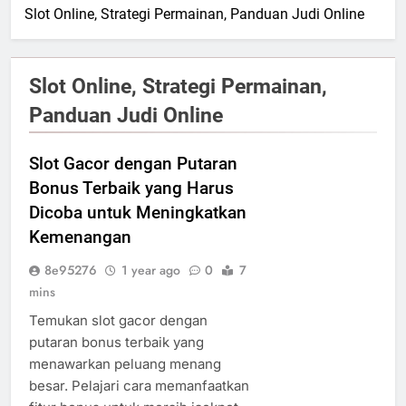
Slot Online, Strategi Permainan, Panduan Judi Online
Slot Online, Strategi Permainan,
Panduan Judi Online
Slot Gacor dengan Putaran
Bonus Terbaik yang Harus
Dicoba untuk Meningkatkan
Kemenangan
8e95276
1 year ago
0
7
mins
Temukan slot gacor dengan
putaran bonus terbaik yang
menawarkan peluang menang
besar. Pelajari cara memanfaatkan