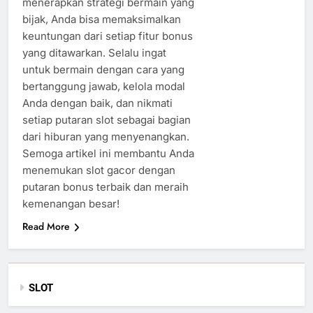
menerapkan strategi bermain yang
bijak, Anda bisa memaksimalkan
keuntungan dari setiap fitur bonus
yang ditawarkan. Selalu ingat
untuk bermain dengan cara yang
bertanggung jawab, kelola modal
Anda dengan baik, dan nikmati
setiap putaran slot sebagai bagian
dari hiburan yang menyenangkan.
Semoga artikel ini membantu Anda
menemukan slot gacor dengan
putaran bonus terbaik dan meraih
kemenangan besar!
Read More
SLOT