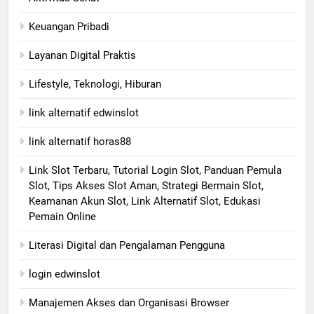
Keuangan Pribadi
Layanan Digital Praktis
Lifestyle, Teknologi, Hiburan
link alternatif edwinslot
link alternatif horas88
Link Slot Terbaru, Tutorial Login Slot, Panduan Pemula
Slot, Tips Akses Slot Aman, Strategi Bermain Slot,
Keamanan Akun Slot, Link Alternatif Slot, Edukasi
Pemain Online
Literasi Digital dan Pengalaman Pengguna
login edwinslot
Manajemen Akses dan Organisasi Browser