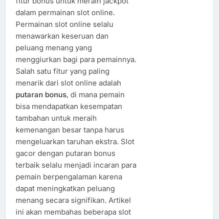
fitur bonus untuk meraih jackpot
dalam permainan slot online.
Permainan slot online selalu
menawarkan keseruan dan
peluang menang yang
menggiurkan bagi para pemainnya.
Salah satu fitur yang paling
menarik dari slot online adalah
putaran bonus
, di mana pemain
bisa mendapatkan kesempatan
tambahan untuk meraih
kemenangan besar tanpa harus
mengeluarkan taruhan ekstra. Slot
gacor dengan putaran bonus
terbaik selalu menjadi incaran para
pemain berpengalaman karena
dapat meningkatkan peluang
menang secara signifikan. Artikel
ini akan membahas beberapa slot