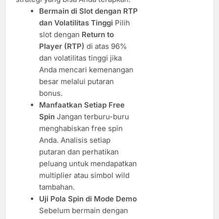
Bermain di Slot dengan RTP
dan Volatilitas Tinggi
Pilih
slot dengan
Return to
Player (RTP)
di atas 96%
dan volatilitas tinggi jika
Anda mencari kemenangan
besar melalui putaran
bonus.
Manfaatkan Setiap Free
Spin
Jangan terburu-buru
menghabiskan free spin
Anda. Analisis setiap
putaran dan perhatikan
peluang untuk mendapatkan
multiplier atau simbol wild
tambahan.
Uji Pola Spin di Mode Demo
Sebelum bermain dengan