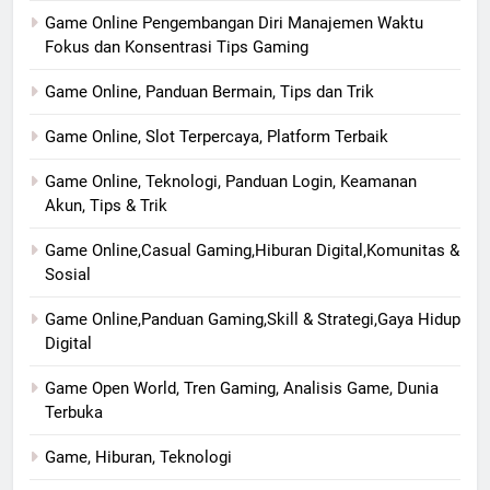
Game Online Pengembangan Diri Manajemen Waktu
Fokus dan Konsentrasi Tips Gaming
Game Online, Panduan Bermain, Tips dan Trik
Game Online, Slot Terpercaya, Platform Terbaik
Game Online, Teknologi, Panduan Login, Keamanan
Akun, Tips & Trik
Game Online,Casual Gaming,Hiburan Digital,Komunitas &
Sosial
Game Online,Panduan Gaming,Skill & Strategi,Gaya Hidup
Digital
Game Open World, Tren Gaming, Analisis Game, Dunia
Terbuka
Game, Hiburan, Teknologi