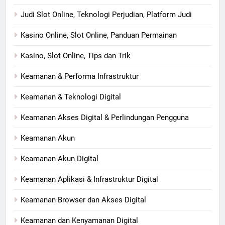
Judi Slot Online, Teknologi Perjudian, Platform Judi
Kasino Online, Slot Online, Panduan Permainan
Kasino, Slot Online, Tips dan Trik
Keamanan & Performa Infrastruktur
Keamanan & Teknologi Digital
Keamanan Akses Digital & Perlindungan Pengguna
Keamanan Akun
Keamanan Akun Digital
Keamanan Aplikasi & Infrastruktur Digital
Keamanan Browser dan Akses Digital
Keamanan dan Kenyamanan Digital