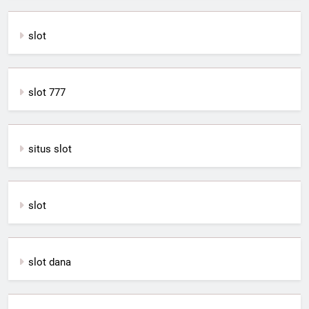
slot
slot 777
situs slot
slot
slot dana