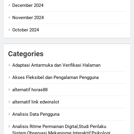
December 2024
November 2024
October 2024
Categories
Adaptasi Antarmuka dan Verifikasi Halaman
Akses Fleksibel dan Pengalaman Pengguna
alternatif horas88
alternatif link edwinslot
Analisis Data Pengguna
Analisis Ritme Permainan Digital,Studi Perilaku
Sistem,Observasi Mekanisme Interaktif,Psikologi