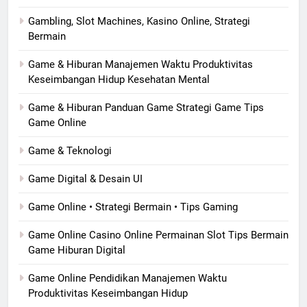
Gambling, Slot Machines, Kasino Online, Strategi
Bermain
Game & Hiburan Manajemen Waktu Produktivitas
Keseimbangan Hidup Kesehatan Mental
Game & Hiburan Panduan Game Strategi Game Tips
Game Online
Game & Teknologi
Game Digital & Desain UI
Game Online • Strategi Bermain • Tips Gaming
Game Online Casino Online Permainan Slot Tips Bermain
Game Hiburan Digital
Game Online Pendidikan Manajemen Waktu
Produktivitas Keseimbangan Hidup