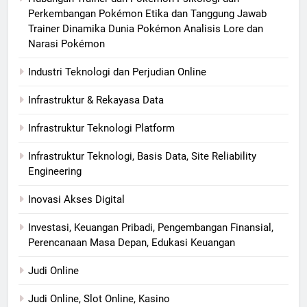
Perkembangan Pokémon Etika dan Tanggung Jawab
Trainer Dinamika Dunia Pokémon Analisis Lore dan
Narasi Pokémon
Industri Teknologi dan Perjudian Online
Infrastruktur & Rekayasa Data
Infrastruktur Teknologi Platform
Infrastruktur Teknologi, Basis Data, Site Reliability
Engineering
Inovasi Akses Digital
Investasi, Keuangan Pribadi, Pengembangan Finansial,
Perencanaan Masa Depan, Edukasi Keuangan
Judi Online
Judi Online, Slot Online, Kasino