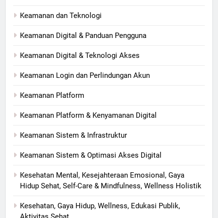
Keamanan dan Teknologi
Keamanan Digital & Panduan Pengguna
Keamanan Digital & Teknologi Akses
Keamanan Login dan Perlindungan Akun
Keamanan Platform
Keamanan Platform & Kenyamanan Digital
Keamanan Sistem & Infrastruktur
Keamanan Sistem & Optimasi Akses Digital
Kesehatan Mental, Kesejahteraan Emosional, Gaya
Hidup Sehat, Self-Care & Mindfulness, Wellness Holistik
Kesehatan, Gaya Hidup, Wellness, Edukasi Publik,
Aktivitas Sehat