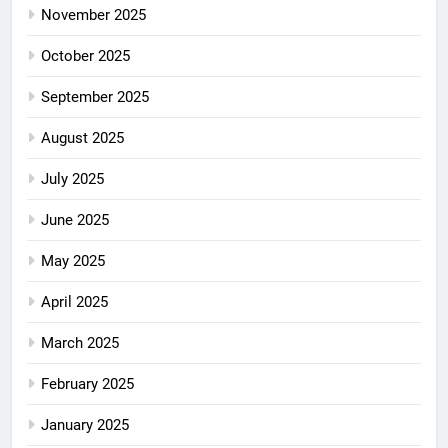
November 2025
October 2025
September 2025
August 2025
July 2025
June 2025
May 2025
April 2025
March 2025
February 2025
January 2025