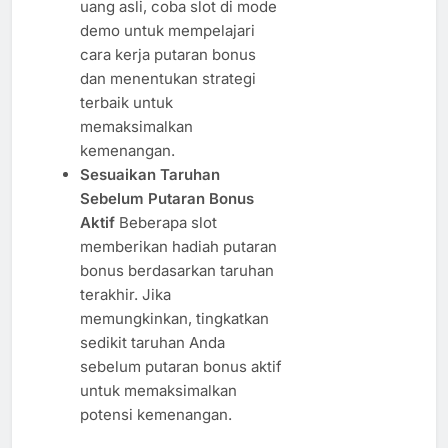
uang asli, coba slot di mode
demo untuk mempelajari
cara kerja putaran bonus
dan menentukan strategi
terbaik untuk
memaksimalkan
kemenangan.
Sesuaikan Taruhan
Sebelum Putaran Bonus
Aktif
Beberapa slot
memberikan hadiah putaran
bonus berdasarkan taruhan
terakhir. Jika
memungkinkan, tingkatkan
sedikit taruhan Anda
sebelum putaran bonus aktif
untuk memaksimalkan
potensi kemenangan.