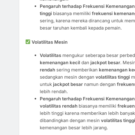
Pengaruh terhadap Frekuensi Kemenangan
tinggi
biasanya memiliki
frekuensi kemenan
sering, karena mereka dirancang untuk mem
besar taruhan kembali kepada pemain.
Volatilitas Mesin
Volatilitas
mengukur seberapa besar perbed
kemenangan kecil
dan
jackpot besar
. Mesi
rendah
sering memberikan
kemenangan keci
sedangkan mesin dengan
volatilitas tinggi
me
untuk
jackpot besar
namun dengan
frekuen
lebih rendah.
Pengaruh terhadap Frekuensi Kemenangan
volatilitas rendah
biasanya memiliki
frekue
lebih tinggi karena memberikan lebih banya
dibandingkan dengan mesin
volatilitas tingg
kemenangan besar lebih jarang.