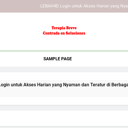
LEBAH4D Login untuk Akses Harian yang Nyam
Login KAYA787 untuk Akses Harian yang Nyam
Cara Menangani Perubahan Tampilan pada
apia Breve Centrada E
EDWINSLOT Login dengan Proses
lusi Terapi Efektif Untuk Perubahan Positif Di Terapia Breve 
LEBAH4D Login untuk Akses Harian yang Nyam
SAMPLE PAGE
Login KAYA787 untuk Akses Harian yang Nyam
Cara Menangani Perubahan Tampilan pada
kses Harian yang Nyaman dan Teratur di Berbagai Perangkat