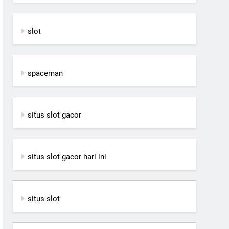
slot
spaceman
situs slot gacor
situs slot gacor hari ini
situs slot