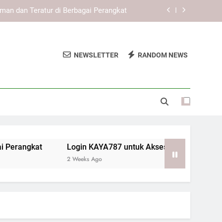
an dan Teratur di Berbagai Perangkat
an dan Teratur di Berbagai Perangkat
 Halaman KAYA787 Login secara Aman
NEWSLETTER
RANDOM NEWS
n Soluciones
 Akses yang Fleksibel dan Responsif
Centrada En Soluciones.
an dan Teratur di Berbagai Perangkat
an dan Teratur di Berbagai Perangkat
 Halaman KAYA787 Login secara Aman
Login KAYA787 untuk Akses Harian yang Nyaman dan Te
2 Weeks Ago