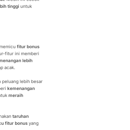
ebih tinggi
untuk
 memicu
fitur bonus
ur-fitur ini memberi
menangan lebih
ap acak.
peluang lebih besar
eri
kemenangan
ntuk
meraih
nakan
taruhan
u fitur bonus
yang