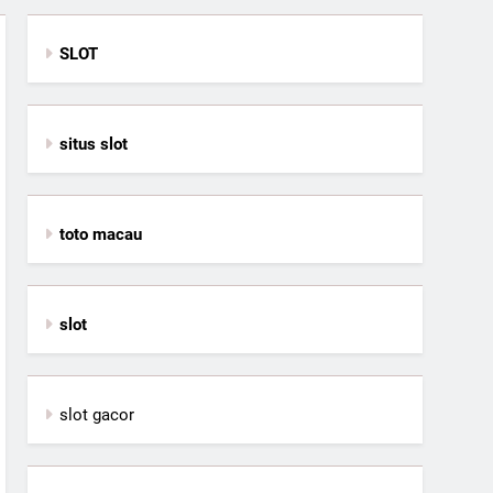
SLOT
situs slot
toto macau
slot
slot gacor