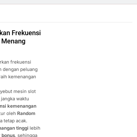
rkan Frekuensi
g Menang
arkan frekuensi
n dengan peluang
eraih kemenangan
yebut mesin slot
 jangka waktu
ensi kemenangan
tur oleh
Random
 tetap acak.
angan tinggi
lebih
r bonus
, sehingga