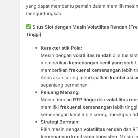
yang dapat membantu pemain dalam memilih mesin
menguntungkan:
Situs Slot dengan Mesin Volatilitas Rendah (
Tinggi)
Karakteristik Pola:
Mesin dengan
volatilitas rendah
di situs slo
memberikan
kemenangan kecil yang stabil
.
memberikan
frekuensi kemenangan
lebih ti
Anda akan sering mendapatkan
kombinasi 
sepanjang permainan.
Peluang Menang:
Mesin dengan
RTP tinggi
dan
volatilitas re
memiliki
frekuensi kemenangan
lebih tingg
kemenangan kecil lebih sering, meskipun tid
Strategi Bermain:
Pilih mesin dengan
volatilitas rendah
dan
RT
kemenangan kecil yang konsisten
. Mesin i