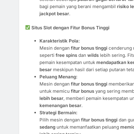
bagi pemain yang berani mengambil
risiko l
jackpot besar
.
Situs Slot dengan Fitur Bonus Tinggi
Karakteristik Pola:
Mesin dengan
fitur bonus tinggi
cenderung
seperti
free spins
dan
wilds
lebih sering. Fit
pemain kesempatan untuk
mendapatkan ke
besar
meskipun hasil dari setiap putaran tet
Peluang Menang:
Mesin dengan
fitur bonus tinggi
memberikan 
untuk memicu
fitur bonus
yang sering memb
lebih besar
, memberi pemain kesempatan u
kemenangan besar
.
Strategi Bermain:
Pilih mesin dengan
fitur bonus tinggi
dan gu
sedang
untuk memanfaatkan peluang
memic