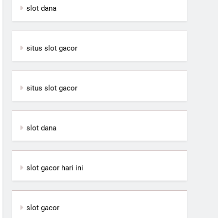
slot dana
situs slot gacor
situs slot gacor
slot dana
slot gacor hari ini
slot gacor