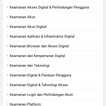
Keamanan Akses Digital & Perlindungan Pengguna
Keamanan Akun
Keamanan Akun Digital
Keamanan Aplikasi & Infrastruktur Digital
Keamanan Browser dan Akses Digital
Keamanan dan Kenyamanan Digital
Keamanan dan Teknologi
Keamanan Digital & Panduan Pengguna
Keamanan Digital & Teknologi Akses
Keamanan Login dan Perlindungan Akun
Keamanan Platform