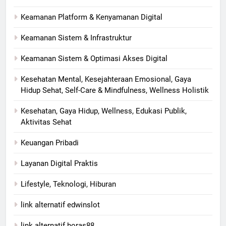
Keamanan Platform & Kenyamanan Digital
Keamanan Sistem & Infrastruktur
Keamanan Sistem & Optimasi Akses Digital
Kesehatan Mental, Kesejahteraan Emosional, Gaya
Hidup Sehat, Self-Care & Mindfulness, Wellness Holistik
Kesehatan, Gaya Hidup, Wellness, Edukasi Publik,
Aktivitas Sehat
Keuangan Pribadi
Layanan Digital Praktis
Lifestyle, Teknologi, Hiburan
link alternatif edwinslot
link alternatif horas88