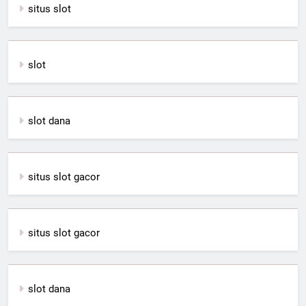
situs slot
slot
slot dana
situs slot gacor
situs slot gacor
slot dana