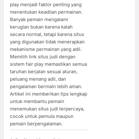
play menjadi faktor penting yang
menentukan keadilan permainan.
Banyak pemain mengalami
kerugian bukan karena kalah
secara normal, tetapi karena situs
yang digunakan tidak menerapkan
mekanisme permainan yang adil.
Memilih link situs judi dengan
sistem fair play memastikan semua
taruhan berjalan sesuai aturan,
peluang menang adil, dan
pengalaman bermain lebih aman.
Artikel ini memberikan tips lengkap
untuk membantu pemain
menemukan situs judi terpercaya,
cocok untuk pemula maupun
pemain berpengalaman.