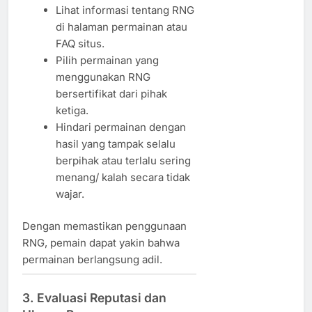
Lihat informasi tentang RNG
di halaman permainan atau
FAQ situs.
Pilih permainan yang
menggunakan RNG
bersertifikat dari pihak
ketiga.
Hindari permainan dengan
hasil yang tampak selalu
berpihak atau terlalu sering
menang/ kalah secara tidak
wajar.
Dengan memastikan penggunaan
RNG, pemain dapat yakin bahwa
permainan berlangsung adil.
3. Evaluasi Reputasi dan