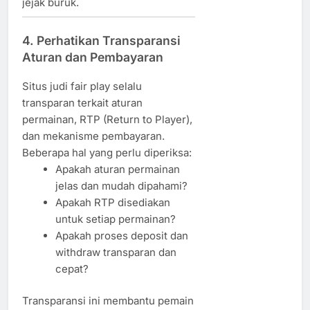
jejak buruk.
4. Perhatikan Transparansi
Aturan dan Pembayaran
Situs judi fair play selalu
transparan terkait aturan
permainan, RTP (Return to Player),
dan mekanisme pembayaran.
Beberapa hal yang perlu diperiksa:
Apakah aturan permainan
jelas dan mudah dipahami?
Apakah RTP disediakan
untuk setiap permainan?
Apakah proses deposit dan
withdraw transparan dan
cepat?
Transparansi ini membantu pemain