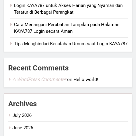
Login KAYA787 untuk Akses Harian yang Nyaman dan
Teratur di Berbagai Perangkat
Cara Menangani Perubahan Tampilan pada Halaman
KAYA787 Login secara Aman
Tips Menghindari Kesalahan Umum saat Login KAYA787
Recent Comments
A WordPress Commenter
on
Hello world!
Archives
July 2026
June 2026