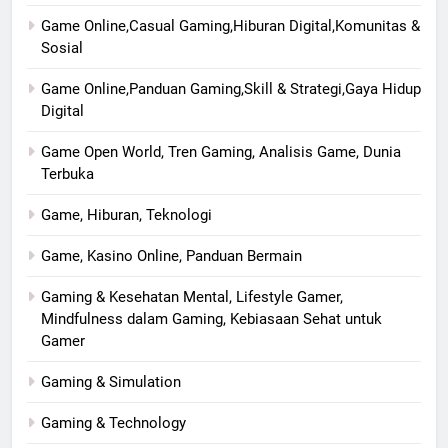
Game Online,Casual Gaming,Hiburan Digital,Komunitas &
Sosial
Game Online,Panduan Gaming,Skill & Strategi,Gaya Hidup
Digital
Game Open World, Tren Gaming, Analisis Game, Dunia
Terbuka
Game, Hiburan, Teknologi
Game, Kasino Online, Panduan Bermain
Gaming & Kesehatan Mental, Lifestyle Gamer,
Mindfulness dalam Gaming, Kebiasaan Sehat untuk
Gamer
Gaming & Simulation
Gaming & Technology