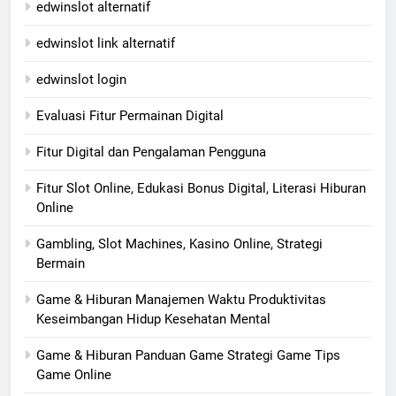
edwinslot alternatif
edwinslot link alternatif
edwinslot login
Evaluasi Fitur Permainan Digital
Fitur Digital dan Pengalaman Pengguna
Fitur Slot Online, Edukasi Bonus Digital, Literasi Hiburan
Online
Gambling, Slot Machines, Kasino Online, Strategi
Bermain
Game & Hiburan Manajemen Waktu Produktivitas
Keseimbangan Hidup Kesehatan Mental
Game & Hiburan Panduan Game Strategi Game Tips
Game Online