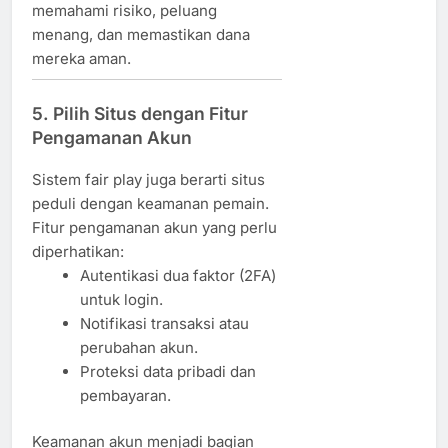
memahami risiko, peluang
menang, dan memastikan dana
mereka aman.
5. Pilih Situs dengan Fitur
Pengamanan Akun
Sistem fair play juga berarti situs
peduli dengan keamanan pemain.
Fitur pengamanan akun yang perlu
diperhatikan:
Autentikasi dua faktor (2FA)
untuk login.
Notifikasi transaksi atau
perubahan akun.
Proteksi data pribadi dan
pembayaran.
Keamanan akun menjadi bagian