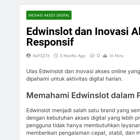
INOVASI AKSES DIGITAL
Edwinslot dan Inovasi 
Responsif
0
8e95276
3 Months Ago
16 Mins
Ulas Edwinslot dan inovasi akses online yan
dipahami untuk aktivitas digital harian.
Memahami Edwinslot dalam 
Edwinslot menjadi salah satu brand yang sem
dengan kebutuhan akses digital yang lebih pra
pengguna tidak hanya membutuhkan layanan 
memberikan pengalaman cepat, stabil, dan m