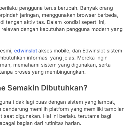
 perilaku pengguna terus berubah. Banyak orang
berpindah jaringan, menggunakan browser berbeda,
tengah aktivitas. Dalam kondisi seperti ini,
ng relevan dengan kebutuhan pengguna modern yang
resmi,
edwinslot
akses mobile, dan Edwinslot sistem
utuhkan informasi yang jelas. Mereka ingin
man, memahami sistem yang digunakan, serta
 tanpa proses yang membingungkan.
ne Semakin Dibutuhkan?
guna tidak lagi puas dengan sistem yang lambat,
rn cenderung memilih platform yang memiliki tampilan
t saat digunakan. Hal ini berlaku terutama bagi
bagai bagian dari rutinitas harian.