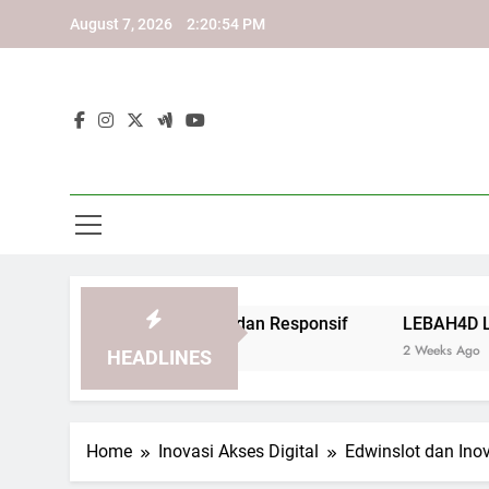
Skip
August 7, 2026
2:20:55 PM
to
content
Ter
Temukan So
yang Fleksibel dan Responsif
LEBAH4D Login untuk Ak
2 Weeks Ago
HEADLINES
Home
Inovasi Akses Digital
Edwinslot dan Ino