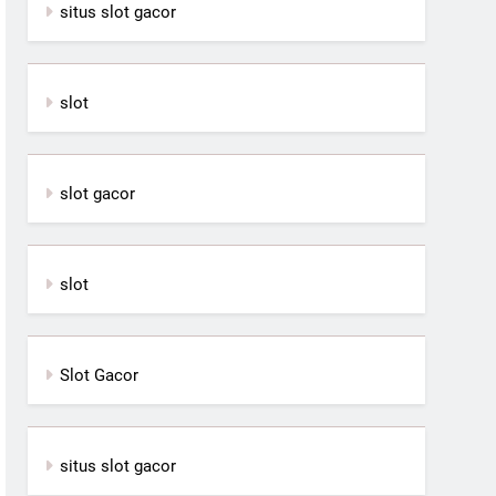
situs slot gacor
slot
slot gacor
slot
Slot Gacor
situs slot gacor