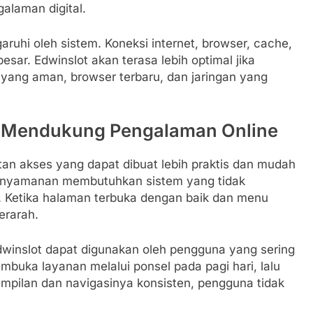
galaman digital.
ruhi oleh sistem. Koneksi internet, browser, cache,
esar. Edwinslot akan terasa lebih optimal jika
ang aman, browser terbaru, dan jaringan yang
m Mendukung Pengalaman Online
an akses yang dapat dibuat lebih praktis dan mudah
nyamanan membutuhkan sistem yang tidak
 Ketika halaman terbuka dengan baik dan menu
terarah.
 Edwinslot dapat digunakan oleh pengguna yang sering
buka layanan melalui ponsel pada pagi hari, lalu
ampilan dan navigasinya konsisten, pengguna tidak