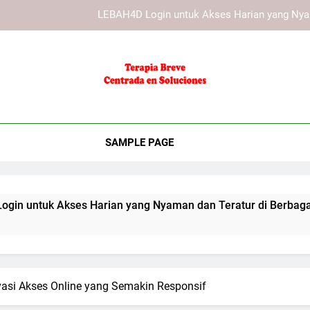
LEBAH4D Login untuk Akses Harian yang Nyam
Login KAYA787 untuk Akses Harian yang Nyam
Cara Menangani Perubahan Tampilan pada
apia Breve Centrada E
EDWINSLOT Login dengan Proses
lusi Terapi Efektif Untuk Perubahan Positif Di Terapia Breve 
LEBAH4D Login untuk Akses Harian yang Nyam
SAMPLE PAGE
Login KAYA787 untuk Akses Harian yang Nyam
Cara Menangani Perubahan Tampilan pada
ses Harian yang Nyaman dan Teratur di Berbagai Perangkat
vasi Akses Online yang Semakin Responsif