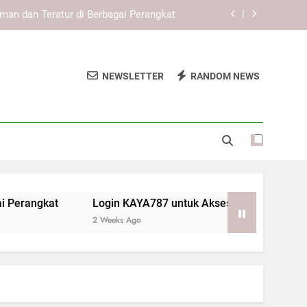
an dan Teratur di Berbagai Perangkat
an dan Teratur di Berbagai Perangkat
 Halaman KAYA787 Login secara Aman
NEWSLETTER
RANDOM NEWS
n Soluciones
 Akses yang Fleksibel dan Responsif
Centrada En Soluciones.
an dan Teratur di Berbagai Perangkat
an dan Teratur di Berbagai Perangkat
 Halaman KAYA787 Login secara Aman
Login KAYA787 untuk Akses Harian yang Nyaman dan Ter
2 Weeks Ago