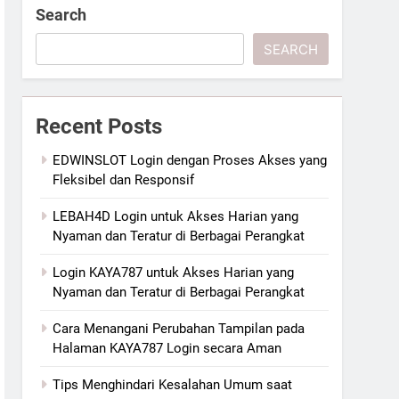
Search
SEARCH
Recent Posts
EDWINSLOT Login dengan Proses Akses yang
Fleksibel dan Responsif
LEBAH4D Login untuk Akses Harian yang
Nyaman dan Teratur di Berbagai Perangkat
Login KAYA787 untuk Akses Harian yang
Nyaman dan Teratur di Berbagai Perangkat
Cara Menangani Perubahan Tampilan pada
Halaman KAYA787 Login secara Aman
Tips Menghindari Kesalahan Umum saat