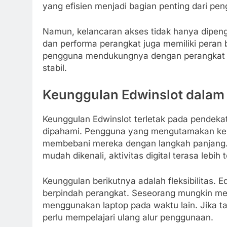
yang efisien menjadi bagian penting dari pen
Namun, kelancaran akses tidak hanya dipenga
dan performa perangkat juga memiliki peran b
pengguna mendukungnya dengan perangkat y
stabil.
Keunggulan Edwinslot dala
Keunggulan Edwinslot terletak pada pendekat
dipahami. Pengguna yang mengutamakan ke
membebani mereka dengan langkah panjang.
mudah dikenali, aktivitas digital terasa lebih 
Keunggulan berikutnya adalah fleksibilitas.
berpindah perangkat. Seseorang mungkin mem
menggunakan laptop pada waktu lain. Jika t
perlu mempelajari ulang alur penggunaan.