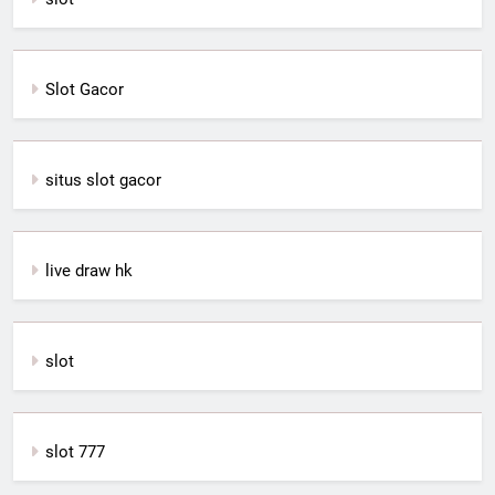
Slot Gacor
situs slot gacor
live draw hk
slot
slot 777