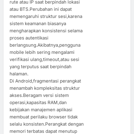
rute atau IP saat berpindah lokasi
atau BTS.Perubahan ini dapat
memengaruhi struktur sesi,karena
sistem keamanan biasanya
mengharapkan konsistensi selama
proses autentikasi
berlangsung.Akibatnya,pengguna
mobile lebih sering mengalami
verifikasi ulang,timeout,atau sesi
yang terputus saat berpindah
halaman.
Di Android,fragmentasi perangkat
menambah kompleksitas struktur
akses.Beragam versi sistem
operasi,kapasitas RAM,dan
kebijakan manajemen aplikasi
membuat perilaku browser tidak
selalu konsisten.Perangkat dengan
memori terbatas dapat menutup