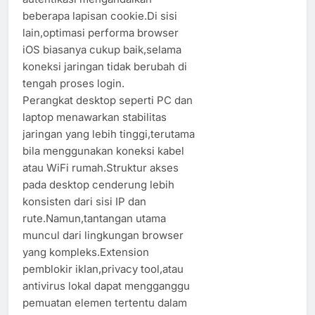
beberapa lapisan cookie.Di sisi
lain,optimasi performa browser
iOS biasanya cukup baik,selama
koneksi jaringan tidak berubah di
tengah proses login.
Perangkat desktop seperti PC dan
laptop menawarkan stabilitas
jaringan yang lebih tinggi,terutama
bila menggunakan koneksi kabel
atau WiFi rumah.Struktur akses
pada desktop cenderung lebih
konsisten dari sisi IP dan
rute.Namun,tantangan utama
muncul dari lingkungan browser
yang kompleks.Extension
pemblokir iklan,privacy tool,atau
antivirus lokal dapat mengganggu
pemuatan elemen tertentu dalam