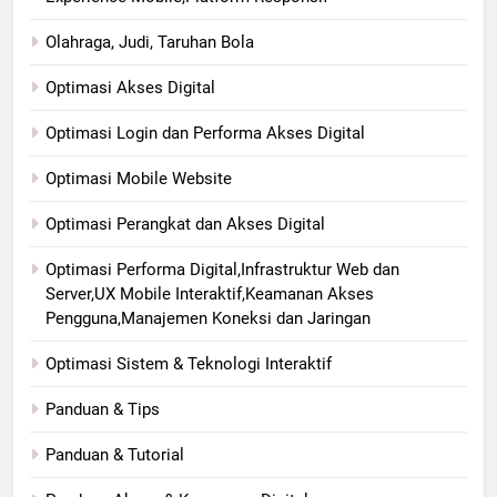
Olahraga, Judi, Taruhan Bola
Optimasi Akses Digital
Optimasi Login dan Performa Akses Digital
Optimasi Mobile Website
Optimasi Perangkat dan Akses Digital
Optimasi Performa Digital,Infrastruktur Web dan
Server,UX Mobile Interaktif,Keamanan Akses
Pengguna,Manajemen Koneksi dan Jaringan
Optimasi Sistem & Teknologi Interaktif
Panduan & Tips
Panduan & Tutorial