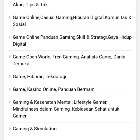
Akun, Tips & Trik
Game Online,Casual Gaming,Hiburan Digital,Komunitas &
Sosial
Game Online,Panduan Gaming,Skill & Strategi,Gaya Hidup
Digital
Game Open World, Tren Gaming, Analisis Game, Dunia
Terbuka
Game, Hiburan, Teknologi
Game, Kasino Online, Panduan Bermain
Gaming & Kesehatan Mental, Lifestyle Gamer,
Mindfulness dalam Gaming, Kebiasaan Sehat untuk
Gamer
Gaming & Simulation