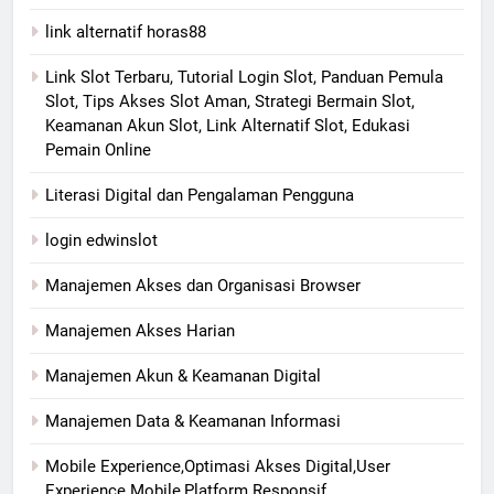
link alternatif horas88
Link Slot Terbaru, Tutorial Login Slot, Panduan Pemula
Slot, Tips Akses Slot Aman, Strategi Bermain Slot,
Keamanan Akun Slot, Link Alternatif Slot, Edukasi
Pemain Online
Literasi Digital dan Pengalaman Pengguna
login edwinslot
Manajemen Akses dan Organisasi Browser
Manajemen Akses Harian
Manajemen Akun & Keamanan Digital
Manajemen Data & Keamanan Informasi
Mobile Experience,Optimasi Akses Digital,User
Experience Mobile,Platform Responsif