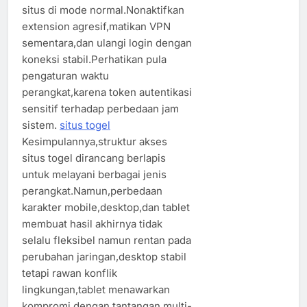
situs di mode normal.Nonaktifkan
extension agresif,matikan VPN
sementara,dan ulangi login dengan
koneksi stabil.Perhatikan pula
pengaturan waktu
perangkat,karena token autentikasi
sensitif terhadap perbedaan jam
sistem.
situs togel
Kesimpulannya,struktur akses
situs togel dirancang berlapis
untuk melayani berbagai jenis
perangkat.Namun,perbedaan
karakter mobile,desktop,dan tablet
membuat hasil akhirnya tidak
selalu fleksibel namun rentan pada
perubahan jaringan,desktop stabil
tetapi rawan konflik
lingkungan,tablet menawarkan
kompromi dengan tantangan multi-