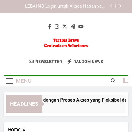
Skip
Login KAYA787 untuk Akses Harian yang Nyaman
to
dan Teratur di Berbagai Perangkat
content
Cara Menangani Perubahan Tampilan pada
Halaman KAYA787 Login secara Aman
EDWINSLOT Login dengan Proses Akses yang
Fleksibel dan Responsif
LEBAH4D Login untuk Akses Harian yang
Nyaman dan Teratur di Berbagai Perangkat
Terapia Breve
Temukan Solusi Terapi Efektif Untuk
Login KAYA787 untuk Akses Harian yang Nyaman
NEWSLETTER
RANDOM NEWS
dan Teratur di Berbagai Perangkat
Centrada En
Perubahan Positif Di Terapia Breve
Cara Menangani Perubahan Tampilan pada
Centrada En Soluciones.
Halaman KAYA787 Login secara Aman
Soluciones
MENU
WINSLOT Login dengan Proses Akses yang Fleksibel dan Res
HEADLINES
Weeks Ago
Home