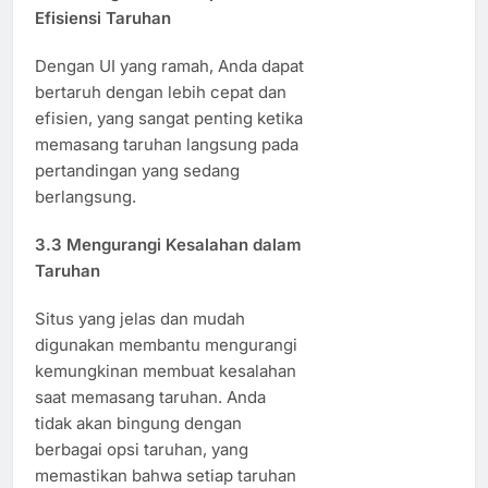
Efisiensi Taruhan
Dengan UI yang ramah, Anda dapat
bertaruh dengan lebih cepat dan
efisien, yang sangat penting ketika
memasang taruhan langsung pada
pertandingan yang sedang
berlangsung.
3.3
Mengurangi Kesalahan dalam
Taruhan
Situs yang jelas dan mudah
digunakan membantu mengurangi
kemungkinan membuat kesalahan
saat memasang taruhan. Anda
tidak akan bingung dengan
berbagai opsi taruhan, yang
memastikan bahwa setiap taruhan