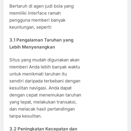
Bertaruh di agen judi bola yang
memiliki interface ramah
pengguna memberi banyak
keuntungan, seperti:
3.1
Pengalaman Taruhan yang
Lebih Menyenangkan
Situs yang mudah digunakan akan
memberi Anda lebih banyak waktu
untuk menikmati taruhan itu
sendiri daripada terbebani dengan
kesulitan navigasi. Anda dapat
dengan cepat menemukan taruhan
yang tepat, melakukan transaksi,
dan melacak hasil pertandingan
tanpa kesulitan.
3.2
Peningkatan Kecepatan dan