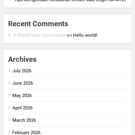
Recent Comments
A WordPress Commenter
on
Hello world!
Archives
July 2026
June 2026
May 2026
April 2026
March 2026
February 2026