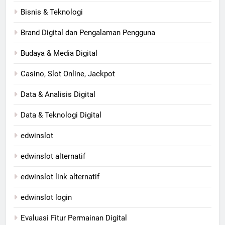
Bisnis & Teknologi
Brand Digital dan Pengalaman Pengguna
Budaya & Media Digital
Casino, Slot Online, Jackpot
Data & Analisis Digital
Data & Teknologi Digital
edwinslot
edwinslot alternatif
edwinslot link alternatif
edwinslot login
Evaluasi Fitur Permainan Digital