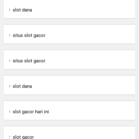
slot dana
situs slot gacor
situs slot gacor
slot dana
slot gacor hari ini
slot gacor