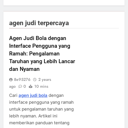
agen judi terpercaya
Agen Judi Bola dengan
Interface Pengguna yang
Ramah: Pengalaman
Taruhan yang Lebih Lancar
dan Nyaman
8e95276
2 years
ago
0
10 mins
Cari
agen judi bola
dengan
interface pengguna yang ramah
untuk pengalaman taruhan yang
lebih nyaman. Artikel ini
memberikan panduan tentang