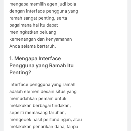
mengapa memilih agen judi bola
dengan interface pengguna yang
ramah sangat penting, serta
bagaimana hal itu dapat
meningkatkan peluang
kemenangan dan kenyamanan
Anda selama bertaruh.
1.
Mengapa Interface
Pengguna yang Ramah Itu
Penting?
Interface pengguna yang ramah
adalah elemen desain situs yang
memudahkan pemain untuk
melakukan berbagai tindakan,
seperti memasang taruhan,
mengecek hasil pertandingan, atau
melakukan penarikan dana, tanpa