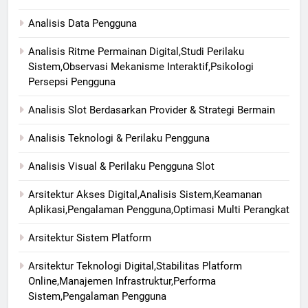
Analisis Data Pengguna
Analisis Ritme Permainan Digital,Studi Perilaku
Sistem,Observasi Mekanisme Interaktif,Psikologi
Persepsi Pengguna
Analisis Slot Berdasarkan Provider & Strategi Bermain
Analisis Teknologi & Perilaku Pengguna
Analisis Visual & Perilaku Pengguna Slot
Arsitektur Akses Digital,Analisis Sistem,Keamanan
Aplikasi,Pengalaman Pengguna,Optimasi Multi Perangkat
Arsitektur Sistem Platform
Arsitektur Teknologi Digital,Stabilitas Platform
Online,Manajemen Infrastruktur,Performa
Sistem,Pengalaman Pengguna