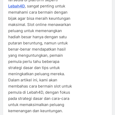
Lebah4D
, sangat penting untuk
memahami cara bermain dengan
bijak agar bisa meraih keuntungan
maksimal. Slot online menawarkan
peluang untuk memenangkan
hadiah besar hanya dengan satu
putaran beruntung, namun untuk
benar-benar mendapatkan hasil
yang menguntungkan, pemain
pemula perlu tahu beberapa
strategi dasar dan tips untuk
meningkatkan peluang mereka.
Dalam artikel ini, kami akan
membahas cara bermain slot untuk
pemula di Lebah4D, dengan fokus
pada strategi dasar dan cara-cara
untuk memaksimalkan peluang
kemenangan dan keuntungan.