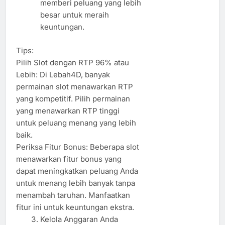
memberi peluang yang lebih
besar untuk meraih
keuntungan.
Tips:
Pilih Slot dengan RTP 96% atau
Lebih: Di Lebah4D, banyak
permainan slot menawarkan RTP
yang kompetitif. Pilih permainan
yang menawarkan RTP tinggi
untuk peluang menang yang lebih
baik.
Periksa Fitur Bonus: Beberapa slot
menawarkan fitur bonus yang
dapat meningkatkan peluang Anda
untuk menang lebih banyak tanpa
menambah taruhan. Manfaatkan
fitur ini untuk keuntungan ekstra.
Kelola Anggaran Anda