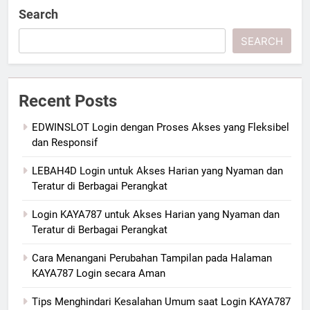
Search
SEARCH
Recent Posts
EDWINSLOT Login dengan Proses Akses yang Fleksibel
dan Responsif
LEBAH4D Login untuk Akses Harian yang Nyaman dan
Teratur di Berbagai Perangkat
Login KAYA787 untuk Akses Harian yang Nyaman dan
Teratur di Berbagai Perangkat
Cara Menangani Perubahan Tampilan pada Halaman
KAYA787 Login secara Aman
Tips Menghindari Kesalahan Umum saat Login KAYA787