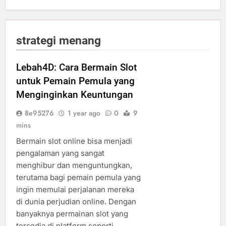
strategi menang
Lebah4D: Cara Bermain Slot
untuk Pemain Pemula yang
Menginginkan Keuntungan
8e95276
1 year ago
0
9
mins
Bermain slot online bisa menjadi
pengalaman yang sangat
menghibur dan menguntungkan,
terutama bagi pemain pemula yang
ingin memulai perjalanan mereka
di dunia perjudian online. Dengan
banyaknya permainan slot yang
tersedia di platform seperti