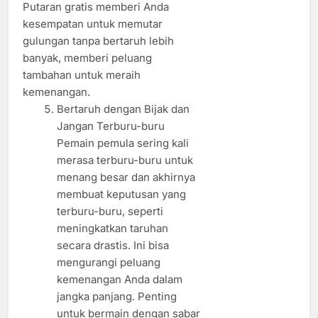
Putaran gratis memberi Anda
kesempatan untuk memutar
gulungan tanpa bertaruh lebih
banyak, memberi peluang
tambahan untuk meraih
kemenangan.
Bertaruh dengan Bijak dan
Jangan Terburu-buru
Pemain pemula sering kali
merasa terburu-buru untuk
menang besar dan akhirnya
membuat keputusan yang
terburu-buru, seperti
meningkatkan taruhan
secara drastis. Ini bisa
mengurangi peluang
kemenangan Anda dalam
jangka panjang. Penting
untuk bermain dengan sabar