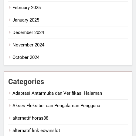
February 2025
January 2025
December 2024
November 2024
October 2024
Categories
Adaptasi Antarmuka dan Verifikasi Halaman
Akses Fleksibel dan Pengalaman Pengguna
alternatif horas88
alternatif link edwinslot