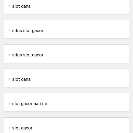
slot dana
situs slot gacor
situs slot gacor
slot dana
slot gacor hari ini
slot gacor