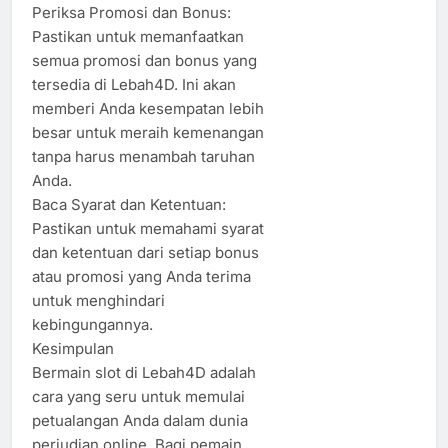
Periksa Promosi dan Bonus:
Pastikan untuk memanfaatkan
semua promosi dan bonus yang
tersedia di Lebah4D. Ini akan
memberi Anda kesempatan lebih
besar untuk meraih kemenangan
tanpa harus menambah taruhan
Anda.
Baca Syarat dan Ketentuan:
Pastikan untuk memahami syarat
dan ketentuan dari setiap bonus
atau promosi yang Anda terima
untuk menghindari
kebingungannya.
Kesimpulan
Bermain slot di Lebah4D adalah
cara yang seru untuk memulai
petualangan Anda dalam dunia
perjudian online. Bagi pemain