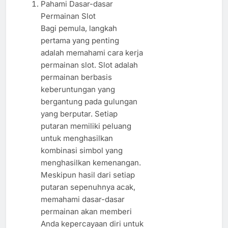
Pahami Dasar-dasar
Permainan Slot
Bagi pemula, langkah
pertama yang penting
adalah memahami cara kerja
permainan slot. Slot adalah
permainan berbasis
keberuntungan yang
bergantung pada gulungan
yang berputar. Setiap
putaran memiliki peluang
untuk menghasilkan
kombinasi simbol yang
menghasilkan kemenangan.
Meskipun hasil dari setiap
putaran sepenuhnya acak,
memahami dasar-dasar
permainan akan memberi
Anda kepercayaan diri untuk