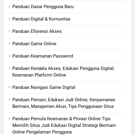
Panduan Dasar Pengguna Baru
Panduan Digital & Komunitas
Panduan Efisiensi Akses
Panduan Game Online
Panduan Keamanan Password
Panduan Kendala Akses, Edukasi Pengguna Digital,
Keamanan Platform Online
Panduan Navigasi Game Digital
Panduan Pemain, Edukasi Judi Online, Kenyamanan
Bermain, Manajemen Akun, Tips Penggunaan Situs
Panduan Pemula Keamanan & Privasi Online Tips
Memilih Situs Judi Edukasi Digital Strategi Bermain
Online Pengalaman Pengguna