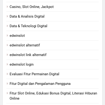
Casino, Slot Online, Jackpot
Data & Analisis Digital
Data & Teknologi Digital
edwinslot
edwinslot alternatif
edwinslot link alternatif
edwinslot login
Evaluasi Fitur Permainan Digital
Fitur Digital dan Pengalaman Pengguna
Fitur Slot Online, Edukasi Bonus Digital, Literasi Hiburan
Online