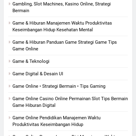
Gambling, Slot Machines, Kasino Online, Strategi
Bermain
Game & Hiburan Manajemen Waktu Produktivitas
Keseimbangan Hidup Kesehatan Mental
Game & Hiburan Panduan Game Strategi Game Tips
Game Online
Game & Teknologi
Game Digital & Desain UI
Game Online • Strategi Bermain • Tips Gaming
Game Online Casino Online Permainan Slot Tips Bermain
Game Hiburan Digital
Game Online Pendidikan Manajemen Waktu
Produktivitas Keseimbangan Hidup