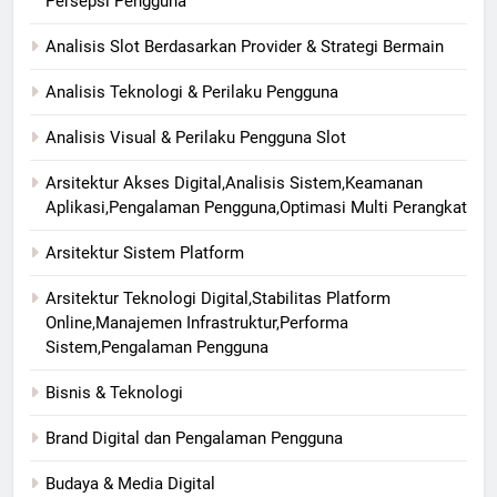
Persepsi Pengguna
Analisis Slot Berdasarkan Provider & Strategi Bermain
Analisis Teknologi & Perilaku Pengguna
Analisis Visual & Perilaku Pengguna Slot
Arsitektur Akses Digital,Analisis Sistem,Keamanan
Aplikasi,Pengalaman Pengguna,Optimasi Multi Perangkat
Arsitektur Sistem Platform
Arsitektur Teknologi Digital,Stabilitas Platform
Online,Manajemen Infrastruktur,Performa
Sistem,Pengalaman Pengguna
Bisnis & Teknologi
Brand Digital dan Pengalaman Pengguna
Budaya & Media Digital