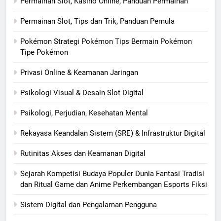
Permainan Slot, Kasino Online, Panduan Permainan
Permainan Slot, Tips dan Trik, Panduan Pemula
Pokémon Strategi Pokémon Tips Bermain Pokémon
Tipe Pokémon
Privasi Online & Keamanan Jaringan
Psikologi Visual & Desain Slot Digital
Psikologi, Perjudian, Kesehatan Mental
Rekayasa Keandalan Sistem (SRE) & Infrastruktur Digital
Rutinitas Akses dan Keamanan Digital
Sejarah Kompetisi Budaya Populer Dunia Fantasi Tradisi
dan Ritual Game dan Anime Perkembangan Esports Fiksi
Sistem Digital dan Pengalaman Pengguna