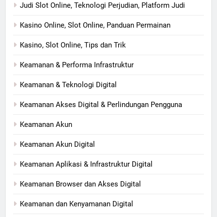
Judi Slot Online, Teknologi Perjudian, Platform Judi
Kasino Online, Slot Online, Panduan Permainan
Kasino, Slot Online, Tips dan Trik
Keamanan & Performa Infrastruktur
Keamanan & Teknologi Digital
Keamanan Akses Digital & Perlindungan Pengguna
Keamanan Akun
Keamanan Akun Digital
Keamanan Aplikasi & Infrastruktur Digital
Keamanan Browser dan Akses Digital
Keamanan dan Kenyamanan Digital