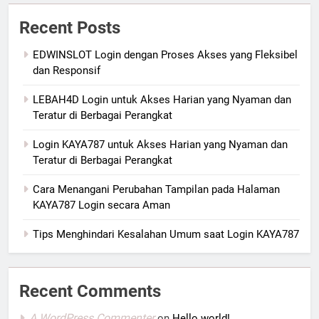
Recent Posts
EDWINSLOT Login dengan Proses Akses yang Fleksibel
dan Responsif
LEBAH4D Login untuk Akses Harian yang Nyaman dan
Teratur di Berbagai Perangkat
Login KAYA787 untuk Akses Harian yang Nyaman dan
Teratur di Berbagai Perangkat
Cara Menangani Perubahan Tampilan pada Halaman
KAYA787 Login secara Aman
Tips Menghindari Kesalahan Umum saat Login KAYA787
Recent Comments
A WordPress Commenter
on
Hello world!