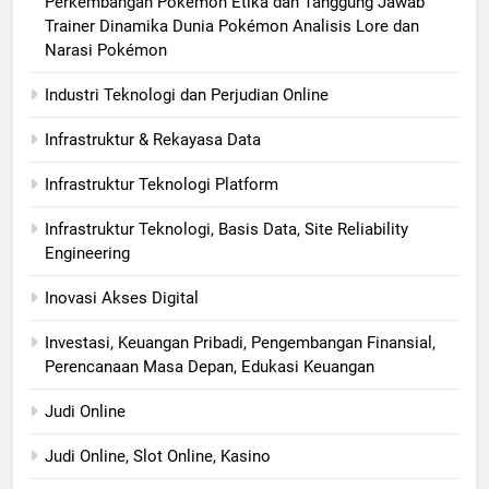
Perkembangan Pokémon Etika dan Tanggung Jawab
Trainer Dinamika Dunia Pokémon Analisis Lore dan
Narasi Pokémon
Industri Teknologi dan Perjudian Online
Infrastruktur & Rekayasa Data
Infrastruktur Teknologi Platform
Infrastruktur Teknologi, Basis Data, Site Reliability
Engineering
Inovasi Akses Digital
Investasi, Keuangan Pribadi, Pengembangan Finansial,
Perencanaan Masa Depan, Edukasi Keuangan
Judi Online
Judi Online, Slot Online, Kasino