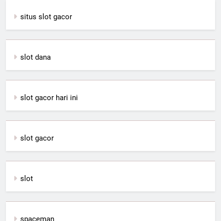
situs slot gacor
slot dana
slot gacor hari ini
slot gacor
slot
spaceman