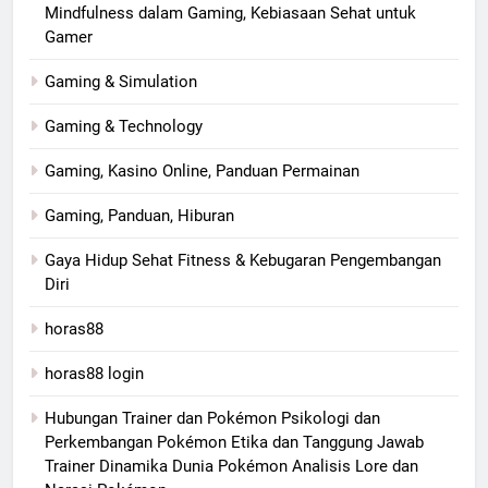
Mindfulness dalam Gaming, Kebiasaan Sehat untuk
Gamer
Gaming & Simulation
Gaming & Technology
Gaming, Kasino Online, Panduan Permainan
Gaming, Panduan, Hiburan
Gaya Hidup Sehat Fitness & Kebugaran Pengembangan
Diri
horas88
horas88 login
Hubungan Trainer dan Pokémon Psikologi dan
Perkembangan Pokémon Etika dan Tanggung Jawab
Trainer Dinamika Dunia Pokémon Analisis Lore dan