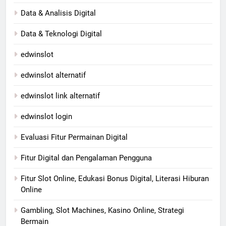
Data & Analisis Digital
Data & Teknologi Digital
edwinslot
edwinslot alternatif
edwinslot link alternatif
edwinslot login
Evaluasi Fitur Permainan Digital
Fitur Digital dan Pengalaman Pengguna
Fitur Slot Online, Edukasi Bonus Digital, Literasi Hiburan
Online
Gambling, Slot Machines, Kasino Online, Strategi
Bermain