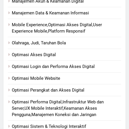
Manajemen Akun & Keamanan Digital
Manajemen Data & Keamanan Informasi
Mobile Experience,Optimasi Akses Digital,User
Experience Mobile,Platform Responsif
Olahraga, Judi, Taruhan Bola
Optimasi Akses Digital
Optimasi Login dan Performa Akses Digital
Optimasi Mobile Website
Optimasi Perangkat dan Akses Digital
Optimasi Performa Digital,Infrastruktur Web dan
Server,UX Mobile Interaktif,Keamanan Akses
Pengguna,Manajemen Koneksi dan Jaringan
Optimasi Sistem & Teknologi Interaktif