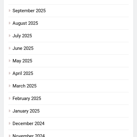
September 2025
August 2025
July 2025
June 2025
May 2025
April 2025
March 2025
February 2025
January 2025
December 2024
November 2024