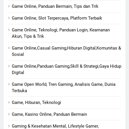
Game Online, Panduan Bermain, Tips dan Trik
Game Online, Slot Terpercaya, Platform Terbaik
Game Online, Teknologi, Panduan Login, Keamanan
Akun, Tips & Trik
Game Online,Casual Gaming,Hiburan Digital,Komunitas &
Sosial
Game Online,Panduan Gaming,Skill & Strategi,Gaya Hidup
Digital
Game Open World, Tren Gaming, Analisis Game, Dunia
Terbuka
Game, Hiburan, Teknologi
Game, Kasino Online, Panduan Bermain
Gaming & Kesehatan Mental, Lifestyle Gamer,