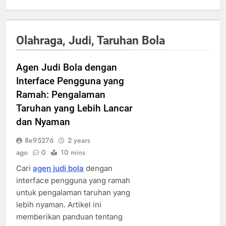
Olahraga, Judi, Taruhan Bola
Agen Judi Bola dengan
Interface Pengguna yang
Ramah: Pengalaman
Taruhan yang Lebih Lancar
dan Nyaman
8e95276
2 years
ago
0
10 mins
Cari
agen judi bola
dengan
interface pengguna yang ramah
untuk pengalaman taruhan yang
lebih nyaman. Artikel ini
memberikan panduan tentang