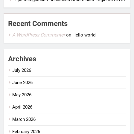
Recent Comments
A WordPress Commenter
on
Hello world!
Archives
July 2026
June 2026
May 2026
April 2026
March 2026
February 2026