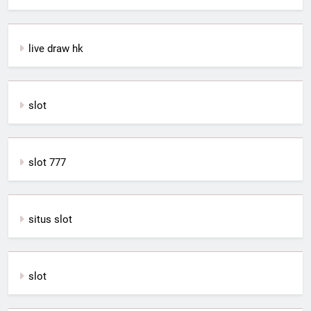
live draw hk
slot
slot 777
situs slot
slot