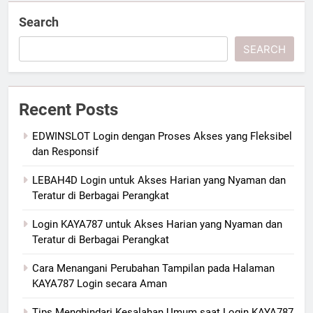
Search
SEARCH
Recent Posts
EDWINSLOT Login dengan Proses Akses yang Fleksibel
dan Responsif
LEBAH4D Login untuk Akses Harian yang Nyaman dan
Teratur di Berbagai Perangkat
Login KAYA787 untuk Akses Harian yang Nyaman dan
Teratur di Berbagai Perangkat
Cara Menangani Perubahan Tampilan pada Halaman
KAYA787 Login secara Aman
Tips Menghindari Kesalahan Umum saat Login KAYA787