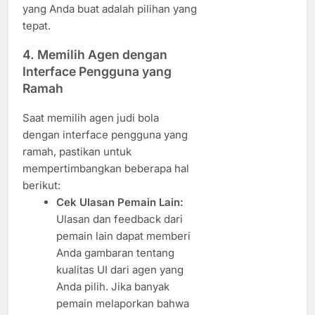
yang Anda buat adalah pilihan yang
tepat.
4.
Memilih Agen dengan
Interface Pengguna yang
Ramah
Saat memilih agen judi bola
dengan interface pengguna yang
ramah, pastikan untuk
mempertimbangkan beberapa hal
berikut:
Cek Ulasan Pemain Lain:
Ulasan dan feedback dari
pemain lain dapat memberi
Anda gambaran tentang
kualitas UI dari agen yang
Anda pilih. Jika banyak
pemain melaporkan bahwa