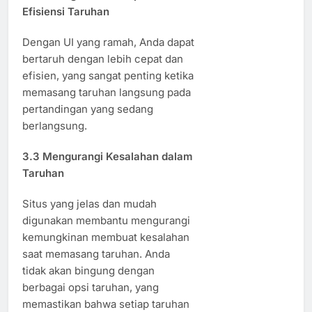
Efisiensi Taruhan
Dengan UI yang ramah, Anda dapat
bertaruh dengan lebih cepat dan
efisien, yang sangat penting ketika
memasang taruhan langsung pada
pertandingan yang sedang
berlangsung.
3.3
Mengurangi Kesalahan dalam
Taruhan
Situs yang jelas dan mudah
digunakan membantu mengurangi
kemungkinan membuat kesalahan
saat memasang taruhan. Anda
tidak akan bingung dengan
berbagai opsi taruhan, yang
memastikan bahwa setiap taruhan