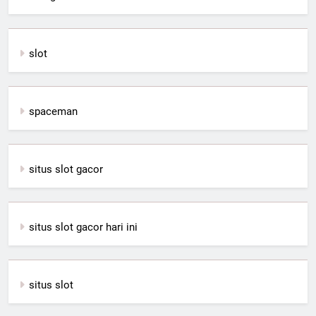
slot
spaceman
situs slot gacor
situs slot gacor hari ini
situs slot