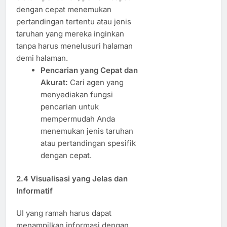
dengan cepat menemukan
pertandingan tertentu atau jenis
taruhan yang mereka inginkan
tanpa harus menelusuri halaman
demi halaman.
Pencarian yang Cepat dan
Akurat:
Cari agen yang
menyediakan fungsi
pencarian untuk
mempermudah Anda
menemukan jenis taruhan
atau pertandingan spesifik
dengan cepat.
2.4
Visualisasi yang Jelas dan
Informatif
UI yang ramah harus dapat
menampilkan informasi dengan