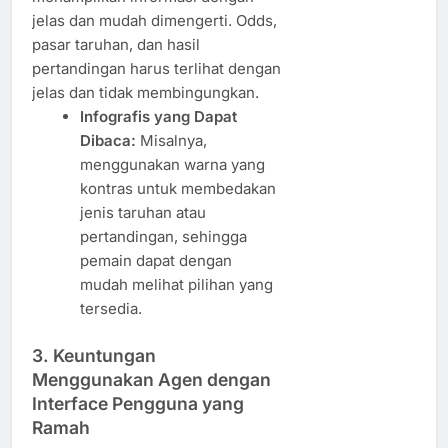
jelas dan mudah dimengerti. Odds,
pasar taruhan, dan hasil
pertandingan harus terlihat dengan
jelas dan tidak membingungkan.
Infografis yang Dapat
Dibaca:
Misalnya,
menggunakan warna yang
kontras untuk membedakan
jenis taruhan atau
pertandingan, sehingga
pemain dapat dengan
mudah melihat pilihan yang
tersedia.
3.
Keuntungan
Menggunakan Agen dengan
Interface Pengguna yang
Ramah