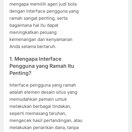
mengapa memilih agen judi bola
dengan interface pengguna yang
ramah sangat penting, serta
bagaimana hal itu dapat
meningkatkan peluang
kemenangan dan kenyamanan
Anda selama bertaruh.
1.
Mengapa Interface
Pengguna yang Ramah Itu
Penting?
Interface pengguna yang ramah
adalah elemen desain situs yang
memudahkan pemain untuk
melakukan berbagai tindakan,
seperti memasang taruhan,
mengecek hasil pertandingan, atau
melakukan penarikan dana, tanpa