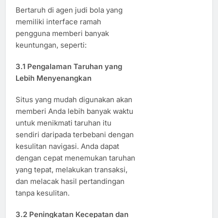
Bertaruh di agen judi bola yang
memiliki interface ramah
pengguna memberi banyak
keuntungan, seperti:
3.1
Pengalaman Taruhan yang
Lebih Menyenangkan
Situs yang mudah digunakan akan
memberi Anda lebih banyak waktu
untuk menikmati taruhan itu
sendiri daripada terbebani dengan
kesulitan navigasi. Anda dapat
dengan cepat menemukan taruhan
yang tepat, melakukan transaksi,
dan melacak hasil pertandingan
tanpa kesulitan.
3.2
Peningkatan Kecepatan dan