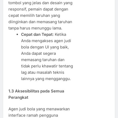
tombol yang jelas dan desain yang
responsif, pemain dapat dengan
cepat memilih taruhan yang
diinginkan dan memasang taruhan
tanpa harus menunggu lama.
Cepat dan Tepat:
Ketika
Anda mengakses agen judi
bola dengan UI yang baik,
Anda dapat segera
memasang taruhan dan
tidak perlu khawatir tentang
lag atau masalah teknis
lainnya yang mengganggu.
1.3
Aksesibilitas pada Semua
Perangkat
Agen judi bola yang menawarkan
interface ramah pengguna