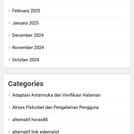
February 2025
January 2025
December 2024
November 2024
October 2024
Categories
Adaptasi Antarmuka dan Verifikasi Halaman
Akses Fleksibel dan Pengalaman Pengguna
alternatif horas88
alternatif link edwinslot