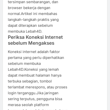
tersimpan sembarangan, dan
browser bekerja dengan
normal.Artikel ini membahas
langkah-langkah praktis yang
dapat diterapkan sebelum
membuka Lebah4D.
Periksa Koneksi Internet
sebelum Mengakses
Koneksi internet adalah faktor
pertama yang perlu diperhatikan
sebelum membuka
Lebah4D.Koneksi yang lemah
dapat membuat halaman hanya
terbuka sebagian, tombol
terlambat merespons, atau proses
login terganggu.Jika jaringan
sering terputus, pengguna bisa
merasa seolah platform