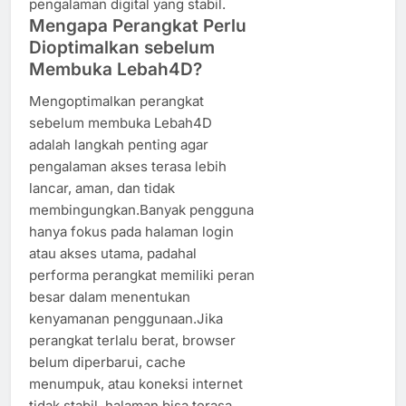
pengalaman digital yang stabil.
Mengapa Perangkat Perlu
Dioptimalkan sebelum
Membuka Lebah4D?
Mengoptimalkan perangkat
sebelum membuka Lebah4D
adalah langkah penting agar
pengalaman akses terasa lebih
lancar, aman, dan tidak
membingungkan.Banyak pengguna
hanya fokus pada halaman login
atau akses utama, padahal
performa perangkat memiliki peran
besar dalam menentukan
kenyamanan penggunaan.Jika
perangkat terlalu berat, browser
belum diperbarui, cache
menumpuk, atau koneksi internet
tidak stabil, halaman bisa terasa