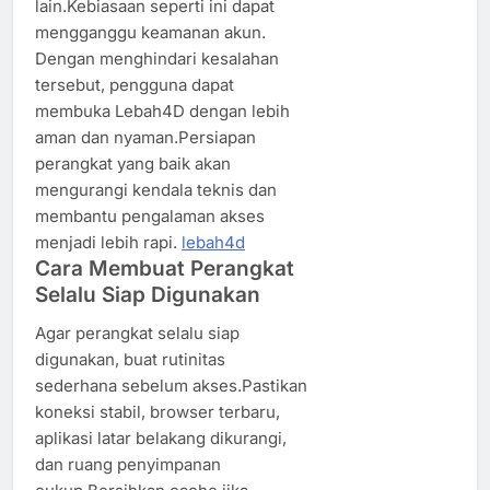
lain.Kebiasaan seperti ini dapat
mengganggu keamanan akun.
Dengan menghindari kesalahan
tersebut, pengguna dapat
membuka Lebah4D dengan lebih
aman dan nyaman.Persiapan
perangkat yang baik akan
mengurangi kendala teknis dan
membantu pengalaman akses
menjadi lebih rapi.
lebah4d
Cara Membuat Perangkat
Selalu Siap Digunakan
Agar perangkat selalu siap
digunakan, buat rutinitas
sederhana sebelum akses.Pastikan
koneksi stabil, browser terbaru,
aplikasi latar belakang dikurangi,
dan ruang penyimpanan