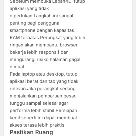
Sebelum membuka Lebah4D, tutup
aplikasi yang tidak
diperlukan.Langkah ini sangat
penting bagi pengguna
smartphone dengan kapasitas
RAM terbatas.Perangkat yang lebih
ringan akan membantu browser
bekerja lebih responsif dan
mengurangi risiko halaman gagal
dimuat.
Pada laptop atau desktop, tutup
aplikasi berat dan tab yang tidak
relevan.Jika perangkat sedang
menjalankan pembaruan besar,
tunggu sampai selesai agar
performa lebih stabil.Persiapan
kecil seperti ini dapat membuat
akses terasa lebih praktis.
Pastikan Ruang