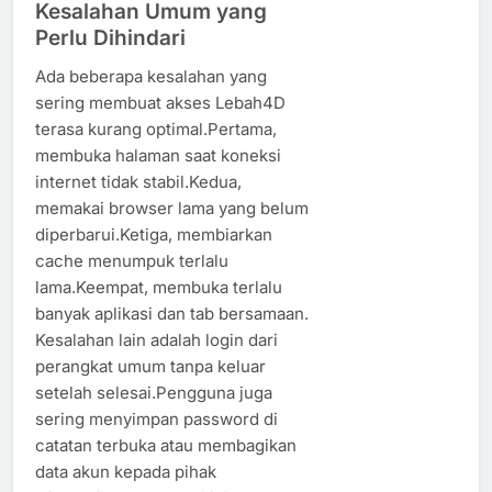
Kesalahan Umum yang
Perlu Dihindari
Ada beberapa kesalahan yang
sering membuat akses Lebah4D
terasa kurang optimal.Pertama,
membuka halaman saat koneksi
internet tidak stabil.Kedua,
memakai browser lama yang belum
diperbarui.Ketiga, membiarkan
cache menumpuk terlalu
lama.Keempat, membuka terlalu
banyak aplikasi dan tab bersamaan.
Kesalahan lain adalah login dari
perangkat umum tanpa keluar
setelah selesai.Pengguna juga
sering menyimpan password di
catatan terbuka atau membagikan
data akun kepada pihak