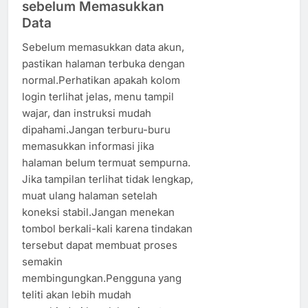
sebelum Memasukkan
Data
Sebelum memasukkan data akun,
pastikan halaman terbuka dengan
normal.Perhatikan apakah kolom
login terlihat jelas, menu tampil
wajar, dan instruksi mudah
dipahami.Jangan terburu-buru
memasukkan informasi jika
halaman belum termuat sempurna.
Jika tampilan terlihat tidak lengkap,
muat ulang halaman setelah
koneksi stabil.Jangan menekan
tombol berkali-kali karena tindakan
tersebut dapat membuat proses
semakin
membingungkan.Pengguna yang
teliti akan lebih mudah