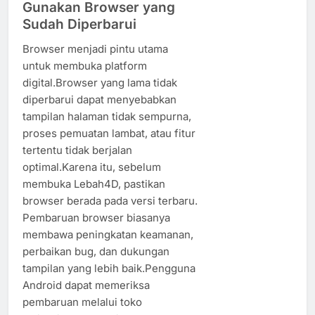
Gunakan Browser yang
Sudah Diperbarui
Browser menjadi pintu utama
untuk membuka platform
digital.Browser yang lama tidak
diperbarui dapat menyebabkan
tampilan halaman tidak sempurna,
proses pemuatan lambat, atau fitur
tertentu tidak berjalan
optimal.Karena itu, sebelum
membuka Lebah4D, pastikan
browser berada pada versi terbaru.
Pembaruan browser biasanya
membawa peningkatan keamanan,
perbaikan bug, dan dukungan
tampilan yang lebih baik.Pengguna
Android dapat memeriksa
pembaruan melalui toko