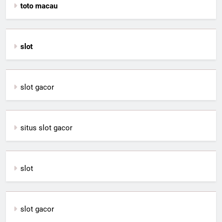
toto macau
slot
slot gacor
situs slot gacor
slot
slot gacor