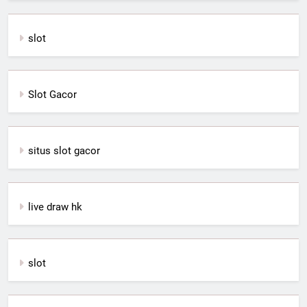
slot
Slot Gacor
situs slot gacor
live draw hk
slot