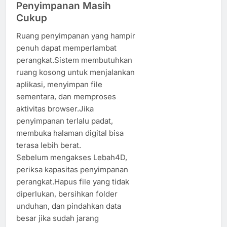
Penyimpanan Masih
Cukup
Ruang penyimpanan yang hampir
penuh dapat memperlambat
perangkat.Sistem membutuhkan
ruang kosong untuk menjalankan
aplikasi, menyimpan file
sementara, dan memproses
aktivitas browser.Jika
penyimpanan terlalu padat,
membuka halaman digital bisa
terasa lebih berat.
Sebelum mengakses Lebah4D,
periksa kapasitas penyimpanan
perangkat.Hapus file yang tidak
diperlukan, bersihkan folder
unduhan, dan pindahkan data
besar jika sudah jarang