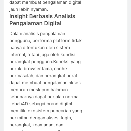
dapat membuat pengalaman digital
jauh lebih nyaman.
Insight Berbasis Analisis
Pengalaman Digital
Dalam analisis pengalaman
pengguna, performa platform tidak
hanya ditentukan oleh sistem
internal, tetapi juga oleh kondisi
perangkat pengguna.Koneksi yang
buruk, browser lama, cache
bermasalah, dan perangkat berat
dapat membuat pengalaman akses
menurun meskipun halaman
sebenarnya dapat berjalan normal.
Lebah4D sebagai brand digital
memiliki ekosistem pencarian yang
berkaitan dengan akses, login,
perangkat, keamanan, dan