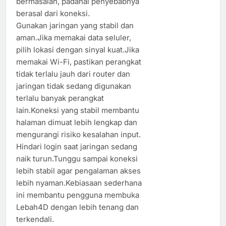
bermasalah, padahal penyebabnya
berasal dari koneksi.
Gunakan jaringan yang stabil dan
aman.Jika memakai data seluler,
pilih lokasi dengan sinyal kuat.Jika
memakai Wi-Fi, pastikan perangkat
tidak terlalu jauh dari router dan
jaringan tidak sedang digunakan
terlalu banyak perangkat
lain.Koneksi yang stabil membantu
halaman dimuat lebih lengkap dan
mengurangi risiko kesalahan input.
Hindari login saat jaringan sedang
naik turun.Tunggu sampai koneksi
lebih stabil agar pengalaman akses
lebih nyaman.Kebiasaan sederhana
ini membantu pengguna membuka
Lebah4D dengan lebih tenang dan
terkendali.