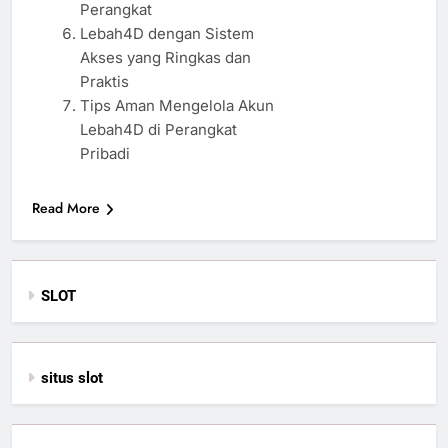
Perangkat
Lebah4D dengan Sistem
Akses yang Ringkas dan
Praktis
Tips Aman Mengelola Akun
Lebah4D di Perangkat
Pribadi
Read More
SLOT
situs slot