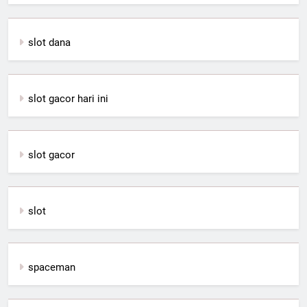
slot dana
slot gacor hari ini
slot gacor
slot
spaceman