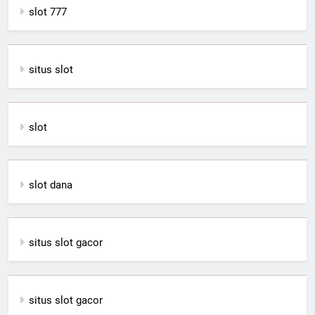
slot 777
situs slot
slot
slot dana
situs slot gacor
situs slot gacor