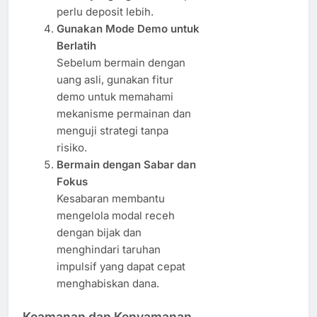
perlu deposit lebih.
Gunakan Mode Demo untuk
Berlatih
Sebelum bermain dengan
uang asli, gunakan fitur
demo untuk memahami
mekanisme permainan dan
menguji strategi tanpa
risiko.
Bermain dengan Sabar dan
Fokus
Kesabaran membantu
mengelola modal receh
dengan bijak dan
menghindari taruhan
impulsif yang dapat cepat
menghabiskan dana.
Keamanan dan Kenyamanan