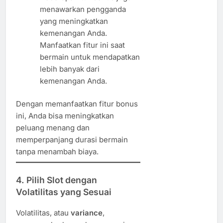
menawarkan pengganda
yang meningkatkan
kemenangan Anda.
Manfaatkan fitur ini saat
bermain untuk mendapatkan
lebih banyak dari
kemenangan Anda.
Dengan memanfaatkan fitur bonus
ini, Anda bisa meningkatkan
peluang menang dan
memperpanjang durasi bermain
tanpa menambah biaya.
4. Pilih Slot dengan
Volatilitas yang Sesuai
Volatilitas, atau
variance
,