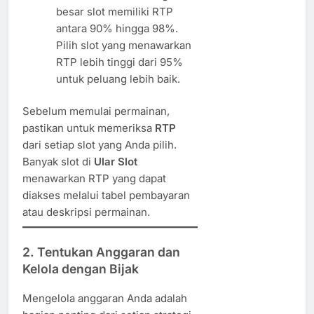
besar slot memiliki RTP
antara 90% hingga 98%.
Pilih slot yang menawarkan
RTP lebih tinggi dari 95%
untuk peluang lebih baik.
Sebelum memulai permainan,
pastikan untuk memeriksa
RTP
dari setiap slot yang Anda pilih.
Banyak slot di
Ular Slot
menawarkan RTP yang dapat
diakses melalui tabel pembayaran
atau deskripsi permainan.
2. Tentukan Anggaran dan
Kelola dengan Bijak
Mengelola anggaran Anda adalah