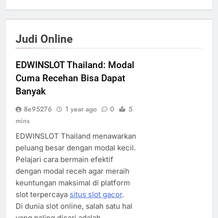
Judi Online
EDWINSLOT Thailand: Modal
Cuma Recehan Bisa Dapat
Banyak
8e95276
1 year ago
0
5
mins
EDWINSLOT Thailand menawarkan
peluang besar dengan modal kecil.
Pelajari cara bermain efektif
dengan modal receh agar meraih
keuntungan maksimal di platform
slot terpercaya
situs slot gacor
.
Di dunia slot online, salah satu hal
yang paling dicari adalah