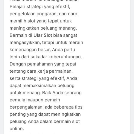
Pelajari strategi yang efektif,
pengelolaan anggaran, dan cara
memilih slot yang tepat untuk
meningkatkan peluang menang.
Bermain di
Ular Slot
bisa sangat
mengasyikkan, tetapi untuk meraih
kemenangan besar, Anda perlu
lebih dari sekadar keberuntungan.
Dengan pemahaman yang tepat
tentang cara kerja permainan,
serta strategi yang efektif, Anda
dapat memaksimalkan peluang
untuk menang. Baik Anda seorang
pemula maupun pemain
berpengalaman, ada beberapa tips
penting yang dapat meningkatkan
peluang Anda dalam bermain slot
online.