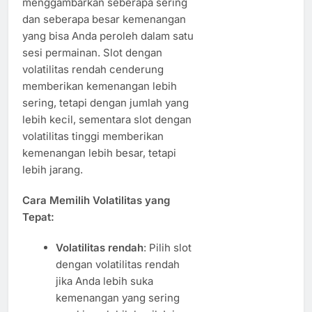
menggambarkan seberapa sering
dan seberapa besar kemenangan
yang bisa Anda peroleh dalam satu
sesi permainan. Slot dengan
volatilitas rendah cenderung
memberikan kemenangan lebih
sering, tetapi dengan jumlah yang
lebih kecil, sementara slot dengan
volatilitas tinggi memberikan
kemenangan lebih besar, tetapi
lebih jarang.
Cara Memilih Volatilitas yang
Tepat
:
Volatilitas rendah
: Pilih slot
dengan volatilitas rendah
jika Anda lebih suka
kemenangan yang sering