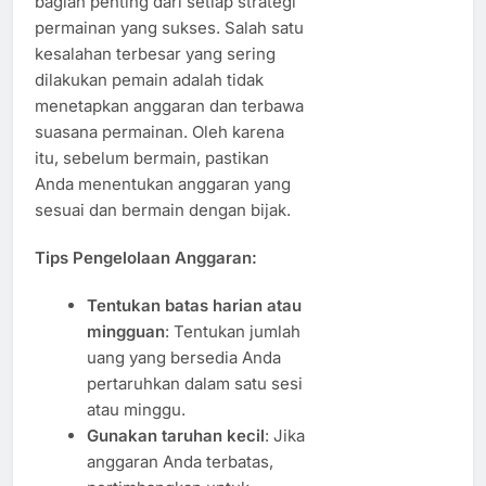
bagian penting dari setiap strategi
permainan yang sukses. Salah satu
kesalahan terbesar yang sering
dilakukan pemain adalah tidak
menetapkan anggaran dan terbawa
suasana permainan. Oleh karena
itu, sebelum bermain, pastikan
Anda menentukan anggaran yang
sesuai dan bermain dengan bijak.
Tips Pengelolaan Anggaran
:
Tentukan batas harian atau
mingguan
: Tentukan jumlah
uang yang bersedia Anda
pertaruhkan dalam satu sesi
atau minggu.
Gunakan taruhan kecil
: Jika
anggaran Anda terbatas,