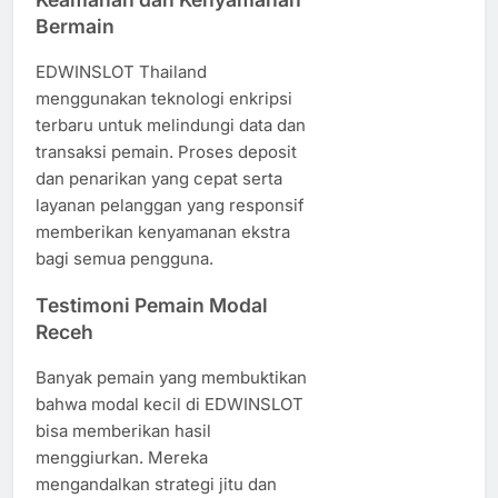
Bermain
EDWINSLOT Thailand
menggunakan teknologi enkripsi
terbaru untuk melindungi data dan
transaksi pemain. Proses deposit
dan penarikan yang cepat serta
layanan pelanggan yang responsif
memberikan kenyamanan ekstra
bagi semua pengguna.
Testimoni Pemain Modal
Receh
Banyak pemain yang membuktikan
bahwa modal kecil di EDWINSLOT
bisa memberikan hasil
menggiurkan. Mereka
mengandalkan strategi jitu dan