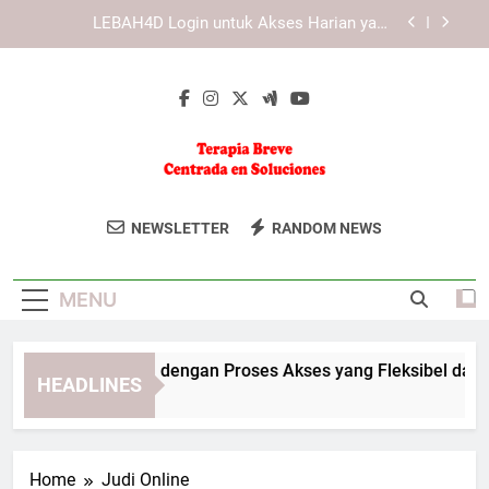
Skip
Login KAYA787 untuk Akses Harian yang Nyaman
to
dan Teratur di Berbagai Perangkat
content
Cara Menangani Perubahan Tampilan pada
Halaman KAYA787 Login secara Aman
EDWINSLOT Login dengan Proses Akses yang
Fleksibel dan Responsif
LEBAH4D Login untuk Akses Harian yang
Nyaman dan Teratur di Berbagai Perangkat
Terapia Breve
Temukan Solusi Terapi Efektif Untuk
Login KAYA787 untuk Akses Harian yang Nyaman
NEWSLETTER
RANDOM NEWS
dan Teratur di Berbagai Perangkat
Centrada En
Perubahan Positif Di Terapia Breve
Cara Menangani Perubahan Tampilan pada
Centrada En Soluciones.
Halaman KAYA787 Login secara Aman
Soluciones
MENU
WINSLOT Login dengan Proses Akses yang Fleksibel dan Res
HEADLINES
Weeks Ago
Home
Judi Online