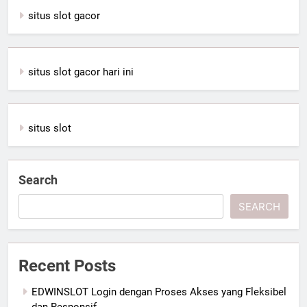
situs slot gacor
situs slot gacor hari ini
situs slot
Search
SEARCH
Recent Posts
EDWINSLOT Login dengan Proses Akses yang Fleksibel
dan Responsif