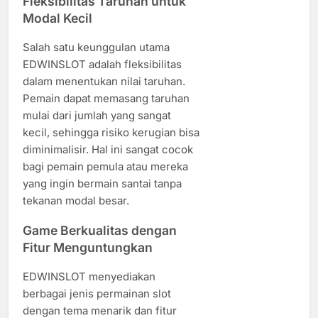
Fleksibilitas Taruhan untuk
Modal Kecil
Salah satu keunggulan utama
EDWINSLOT adalah fleksibilitas
dalam menentukan nilai taruhan.
Pemain dapat memasang taruhan
mulai dari jumlah yang sangat
kecil, sehingga risiko kerugian bisa
diminimalisir. Hal ini sangat cocok
bagi pemain pemula atau mereka
yang ingin bermain santai tanpa
tekanan modal besar.
Game Berkualitas dengan
Fitur Menguntungkan
EDWINSLOT menyediakan
berbagai jenis permainan slot
dengan tema menarik dan fitur