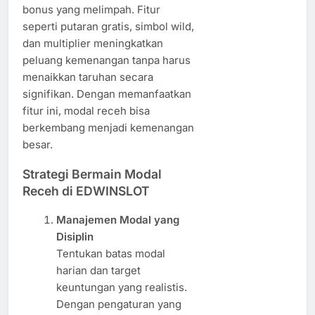
bonus yang melimpah. Fitur
seperti putaran gratis, simbol wild,
dan multiplier meningkatkan
peluang kemenangan tanpa harus
menaikkan taruhan secara
signifikan. Dengan memanfaatkan
fitur ini, modal receh bisa
berkembang menjadi kemenangan
besar.
Strategi Bermain Modal
Receh di EDWINSLOT
Manajemen Modal yang
Disiplin
Tentukan batas modal
harian dan target
keuntungan yang realistis.
Dengan pengaturan yang