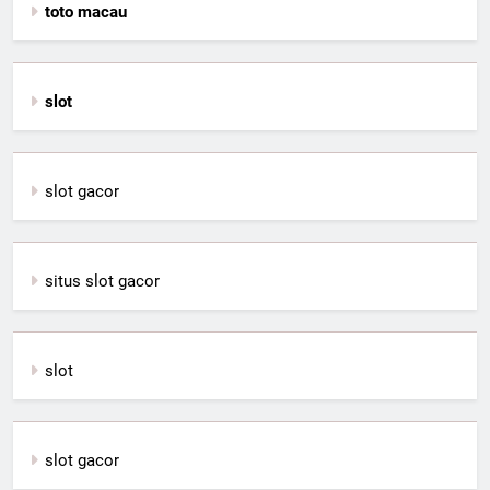
toto macau
slot
slot gacor
situs slot gacor
slot
slot gacor