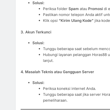
Solusi:
Periksa folder
Spam
atau
Promosi
di e
Pastikan nomor telepon Anda aktif u
Klik opsi
“Kirim Ulang Kode”
jika kode
3. Akun Terkunci
Solusi:
Tunggu beberapa saat sebelum mencob
Hubungi layanan pelanggan Horas88 u
lanjut.
4. Masalah Teknis atau Gangguan Server
Solusi:
Periksa koneksi internet Anda.
Tunggu beberapa saat jika server Hor
pemeliharaan.