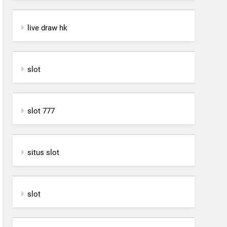
live draw hk
slot
slot 777
situs slot
slot