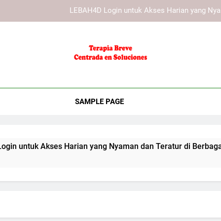
LEBAH4D Login untuk Akses Harian yang Nyam
Login KAYA787 untuk Akses Harian yang Nyam
Cara Menangani Perubahan Tampilan pada
apia Breve Centrada E
EDWINSLOT Login dengan Proses
lusi Terapi Efektif Untuk Perubahan Positif Di Terapia Breve 
LEBAH4D Login untuk Akses Harian yang Nyam
SAMPLE PAGE
Login KAYA787 untuk Akses Harian yang Nyam
Cara Menangani Perubahan Tampilan pada
k Akses Harian yang Nyaman dan Teratur di Berbagai Perang