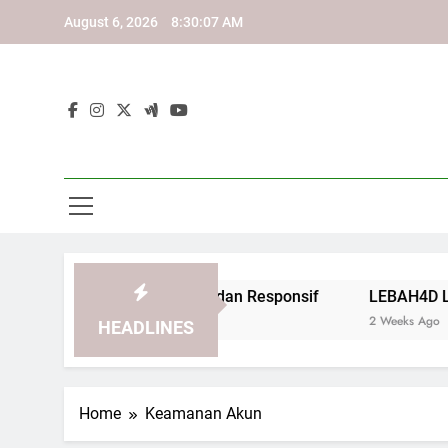
Skip
August 6, 2026
8:30:08 AM
to
content
Ter
Temukan So
kses yang Fleksibel dan Responsif
LEBAH4D Login untu
2 Weeks Ago
HEADLINES
Home
Keamanan Akun