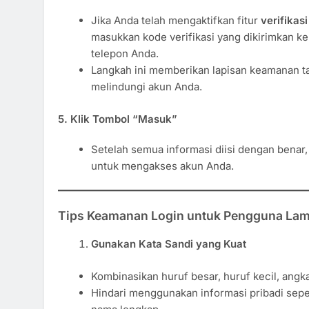
Jika Anda telah mengaktifkan fitur
verifikas
masukkan kode verifikasi yang dikirimkan ke
telepon Anda.
Langkah ini memberikan lapisan keamanan 
melindungi akun Anda.
5. Klik Tombol “Masuk”
Setelah semua informasi diisi dengan benar,
untuk mengakses akun Anda.
Tips Keamanan Login untuk Pengguna La
Gunakan Kata Sandi yang Kuat
Kombinasikan huruf besar, huruf kecil, angka
Hindari menggunakan informasi pribadi sepert