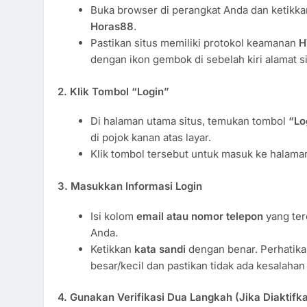
Buka browser di perangkat Anda dan ketikk
Horas88
.
Pastikan situs memiliki protokol keamanan
H
dengan ikon gembok di sebelah kiri alamat si
2. Klik Tombol “Login”
Di halaman utama situs, temukan tombol
“Lo
di pojok kanan atas layar.
Klik tombol tersebut untuk masuk ke halaman
3. Masukkan Informasi Login
Isi kolom
email atau nomor telepon
yang ter
Anda.
Ketikkan
kata sandi
dengan benar. Perhatik
besar/kecil dan pastikan tidak ada kesalahan
4. Gunakan Verifikasi Dua Langkah (Jika Diaktifk