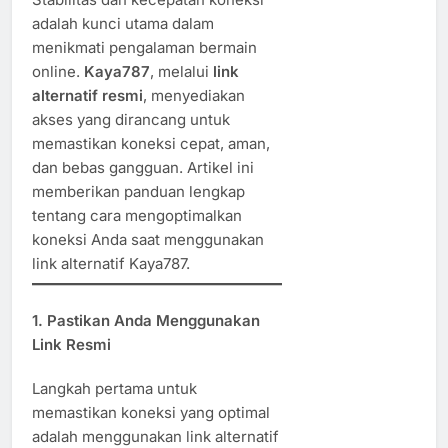
adalah kunci utama dalam
menikmati pengalaman bermain
online.
Kaya787
, melalui
link
alternatif resmi
, menyediakan
akses yang dirancang untuk
memastikan koneksi cepat, aman,
dan bebas gangguan. Artikel ini
memberikan panduan lengkap
tentang cara mengoptimalkan
koneksi Anda saat menggunakan
link alternatif Kaya787.
1. Pastikan Anda Menggunakan
Link Resmi
Langkah pertama untuk
memastikan koneksi yang optimal
adalah menggunakan link alternatif