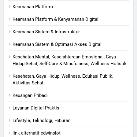
Keamanan Platform
Keamanan Platform & Kenyamanan Digital
Keamanan Sistem & Infrastruktur
Keamanan Sistem & Optimasi Akses Digital
Kesehatan Mental, Kesejahteraan Emosional, Gaya
Hidup Sehat, Self-Care & Mindfulness, Wellness Holistik
Kesehatan, Gaya Hidup, Wellness, Edukasi Publik,
Aktivitas Sehat
Keuangan Pribadi
Layanan Digital Praktis
Lifestyle, Teknologi, Hiburan
link alternatif edwinslot