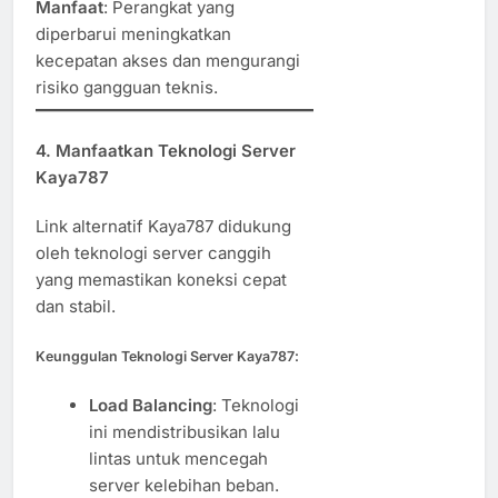
Manfaat
: Perangkat yang
diperbarui meningkatkan
kecepatan akses dan mengurangi
risiko gangguan teknis.
4. Manfaatkan Teknologi Server
Kaya787
Link alternatif Kaya787 didukung
oleh teknologi server canggih
yang memastikan koneksi cepat
dan stabil.
Keunggulan Teknologi Server Kaya787
:
Load Balancing
: Teknologi
ini mendistribusikan lalu
lintas untuk mencegah
server kelebihan beban.