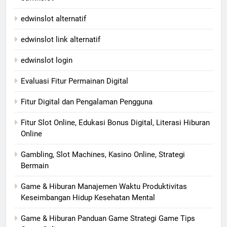
edwinslot alternatif
edwinslot link alternatif
edwinslot login
Evaluasi Fitur Permainan Digital
Fitur Digital dan Pengalaman Pengguna
Fitur Slot Online, Edukasi Bonus Digital, Literasi Hiburan
Online
Gambling, Slot Machines, Kasino Online, Strategi
Bermain
Game & Hiburan Manajemen Waktu Produktivitas
Keseimbangan Hidup Kesehatan Mental
Game & Hiburan Panduan Game Strategi Game Tips