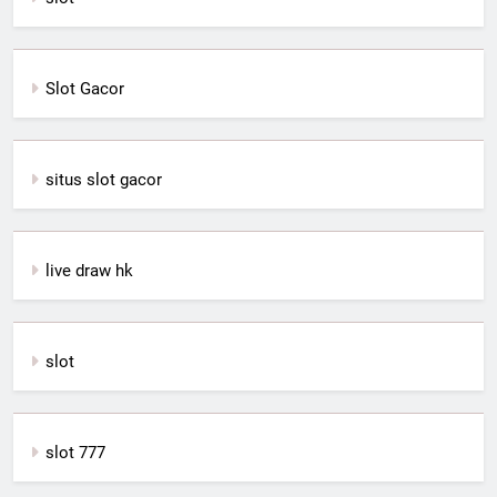
Slot Gacor
situs slot gacor
live draw hk
slot
slot 777