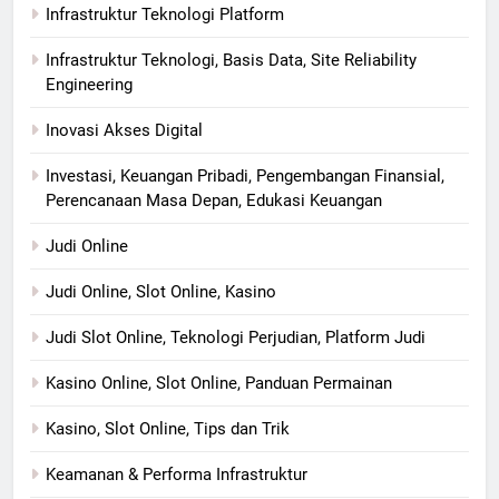
Infrastruktur Teknologi Platform
Infrastruktur Teknologi, Basis Data, Site Reliability
Engineering
Inovasi Akses Digital
Investasi, Keuangan Pribadi, Pengembangan Finansial,
Perencanaan Masa Depan, Edukasi Keuangan
Judi Online
Judi Online, Slot Online, Kasino
Judi Slot Online, Teknologi Perjudian, Platform Judi
Kasino Online, Slot Online, Panduan Permainan
Kasino, Slot Online, Tips dan Trik
Keamanan & Performa Infrastruktur