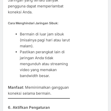
Jaringan yang terlalu banyak
pengguna dapat memperlambat
koneksi Anda.
Cara Menghindari Jaringan Sibuk
:
Bermain di luar jam sibuk
(misalnya pagi hari atau larut
malam).
Pastikan perangkat lain di
jaringan Anda tidak
mengunduh atau streaming
video yang memakan
bandwidth besar.
Manfaat
: Meminimalkan gangguan
koneksi selama bermain.
6. Aktifkan Pengaturan