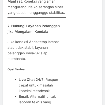
Manfaat
: Koneksi yang aman
mengurangi risiko serangan siber
yang dapat mengganggu stabilitas.
7. Hubungi Layanan Pelanggan
jika Mengalami Kendala
Jika koneksi Anda tetap lambat
atau tidak stabil, layanan
pelanggan Kaya787 siap
membantu.
Opsi Bantuan
:
Live Chat 24/7
: Respon
cepat untuk masalah
koneksi mendesak.
Email
: Alternatif untuk
laporan teknis yang