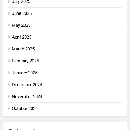
July 2025
June 2025
May 2025
April 2025
March 2025
February 2025
January 2025
December 2024
November 2024
October 2024