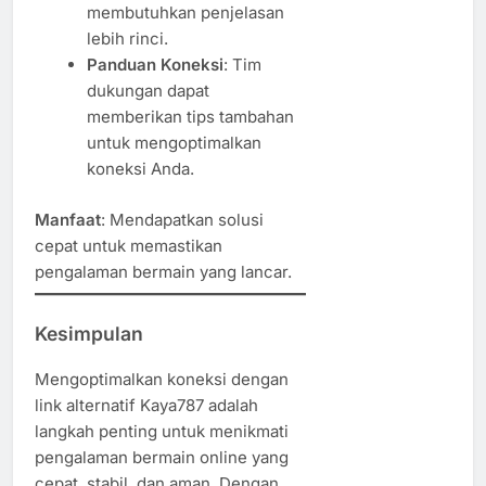
membutuhkan penjelasan
lebih rinci.
Panduan Koneksi
: Tim
dukungan dapat
memberikan tips tambahan
untuk mengoptimalkan
koneksi Anda.
Manfaat
: Mendapatkan solusi
cepat untuk memastikan
pengalaman bermain yang lancar.
Kesimpulan
Mengoptimalkan koneksi dengan
link alternatif Kaya787 adalah
langkah penting untuk menikmati
pengalaman bermain online yang
cepat, stabil, dan aman. Dengan