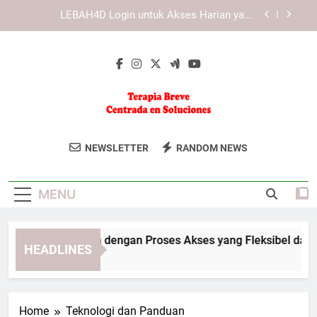
Skip
Login KAYA787 untuk Akses Harian yang Nyaman
to
dan Teratur di Berbagai Perangkat
content
Cara Menangani Perubahan Tampilan pada
Halaman KAYA787 Login secara Aman
EDWINSLOT Login dengan Proses Akses yang
Fleksibel dan Responsif
LEBAH4D Login untuk Akses Harian yang
Nyaman dan Teratur di Berbagai Perangkat
Terapia Breve
Temukan Solusi Terapi Efektif Untuk
Login KAYA787 untuk Akses Harian yang Nyaman
NEWSLETTER
RANDOM NEWS
dan Teratur di Berbagai Perangkat
Centrada En
Perubahan Positif Di Terapia Breve
Cara Menangani Perubahan Tampilan pada
Centrada En Soluciones.
Halaman KAYA787 Login secara Aman
Soluciones
MENU
WINSLOT Login dengan Proses Akses yang Fleksibel dan Res
HEADLINES
Weeks Ago
Home
Teknologi dan Panduan