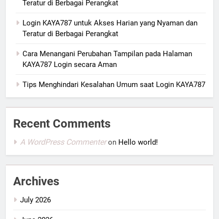
Teratur di Berbagai Perangkat
Login KAYA787 untuk Akses Harian yang Nyaman dan
Teratur di Berbagai Perangkat
Cara Menangani Perubahan Tampilan pada Halaman
KAYA787 Login secara Aman
Tips Menghindari Kesalahan Umum saat Login KAYA787
Recent Comments
A WordPress Commenter
on
Hello world!
Archives
July 2026