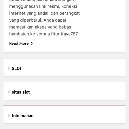
menggunakan link resmi, koneksi
internet yang andal, dan perangkat
yang diperbarui, Anda dapat
memastikan akses yang bebas
hambatan ke semua fitur Kaya787.
Read More
SLOT
situs slot
toto macau