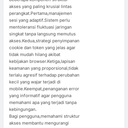
akses yang paling krusial lintas
perangkat.Pertama,manajemen
sesi yang adaptif.Sistem perlu
mentoleransi fluktuasi jaringan
singkat tanpa langsung memutus
akses.Kedua,strategi penyimpanan
cookie dan token yang jelas agar
tidak mudah hilang akibat
kebijakan browser.Ketiga,lapisan
keamanan yang proporsional,tidak
terlalu agresif terhadap perubahan
kecil yang wajar terjadi di
mobile.Keempat,penanganan error
yang informatif agar pengguna
memahami apa yang terjadi tanpa
kebingungan.
Bagi pengguna,memahami struktur
akses membantu mengurangi