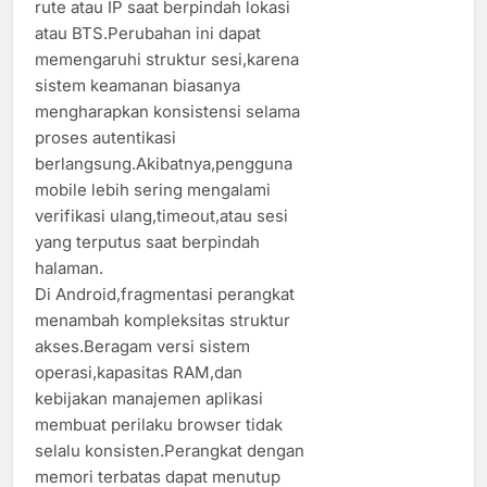
rute atau IP saat berpindah lokasi
atau BTS.Perubahan ini dapat
memengaruhi struktur sesi,karena
sistem keamanan biasanya
mengharapkan konsistensi selama
proses autentikasi
berlangsung.Akibatnya,pengguna
mobile lebih sering mengalami
verifikasi ulang,timeout,atau sesi
yang terputus saat berpindah
halaman.
Di Android,fragmentasi perangkat
menambah kompleksitas struktur
akses.Beragam versi sistem
operasi,kapasitas RAM,dan
kebijakan manajemen aplikasi
membuat perilaku browser tidak
selalu konsisten.Perangkat dengan
memori terbatas dapat menutup