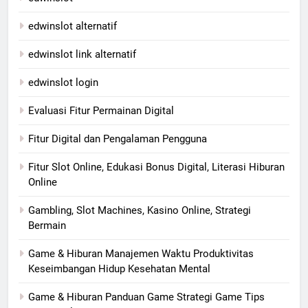
edwinslot alternatif
edwinslot link alternatif
edwinslot login
Evaluasi Fitur Permainan Digital
Fitur Digital dan Pengalaman Pengguna
Fitur Slot Online, Edukasi Bonus Digital, Literasi Hiburan
Online
Gambling, Slot Machines, Kasino Online, Strategi
Bermain
Game & Hiburan Manajemen Waktu Produktivitas
Keseimbangan Hidup Kesehatan Mental
Game & Hiburan Panduan Game Strategi Game Tips