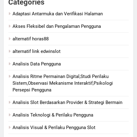
Categories
Adaptasi Antarmuka dan Verifikasi Halaman
Akses Fleksibel dan Pengalaman Pengguna
alternatif horas88
alternatif link edwinslot
Analisis Data Pengguna
Analisis Ritme Permainan Digital,Studi Perilaku
Sistem,Observasi Mekanisme Interaktif,Psikologi
Persepsi Pengguna
Analisis Slot Berdasarkan Provider & Strategi Bermain
Analisis Teknologi & Perilaku Pengguna
Analisis Visual & Perilaku Pengguna Slot