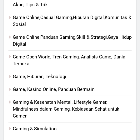
Akun, Tips & Trik
Game Online,Casual Gaming,Hiburan Digital,Komunitas &
Sosial
Game Online,Panduan Gaming,Skill & Strategi,Gaya Hidup
Digital
Game Open World, Tren Gaming, Analisis Game, Dunia
Terbuka
Game, Hiburan, Teknologi
Game, Kasino Online, Panduan Bermain
Gaming & Kesehatan Mental, Lifestyle Gamer,
Mindfulness dalam Gaming, Kebiasaan Sehat untuk
Gamer
Gaming & Simulation