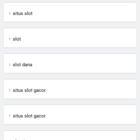
situs slot
slot
slot dana
situs slot gacor
situs slot gacor