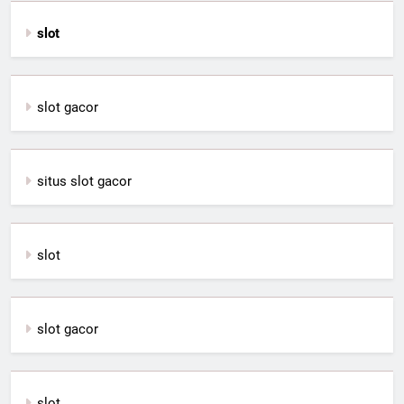
slot
slot gacor
situs slot gacor
slot
slot gacor
slot