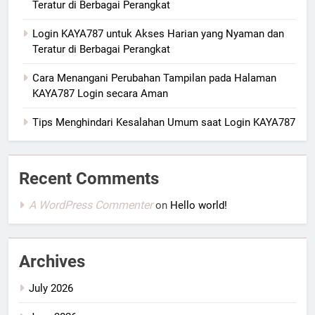
Teratur di Berbagai Perangkat
Login KAYA787 untuk Akses Harian yang Nyaman dan
Teratur di Berbagai Perangkat
Cara Menangani Perubahan Tampilan pada Halaman
KAYA787 Login secara Aman
Tips Menghindari Kesalahan Umum saat Login KAYA787
Recent Comments
A WordPress Commenter
on
Hello world!
Archives
July 2026