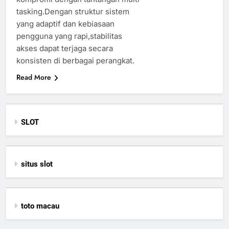
tasking.Dengan struktur sistem
yang adaptif dan kebiasaan
pengguna yang rapi,stabilitas
akses dapat terjaga secara
konsisten di berbagai perangkat.
Read More
SLOT
situs slot
toto macau