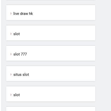
live draw hk
slot
slot 777
situs slot
slot