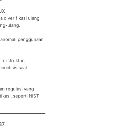
UX
diverifikasi ulang
ang-ulang.
i anomali penggunaan
terstruktur,
ianalisis saat
an regulasi yang
ikasi, seperti NIST
87