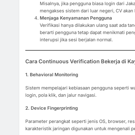
Misalnya, jika pengguna biasa login dari Jak
mengakses sistem dari luar negeri, CV akan 
Menjaga Kenyamanan Pengguna
Verifikasi hanya dilakukan ulang saat ada tand
berarti pengguna tetap dapat menikmati pe
interupsi jika sesi berjalan normal.
Cara Continuous Verification Bekerja di K
1.
Behavioral Monitoring
Sistem mempelajari kebiasaan pengguna seperti wa
login, pola klik, dan jalur navigasi.
2.
Device Fingerprinting
Parameter perangkat seperti jenis OS, browser, reso
karakteristik jaringan digunakan untuk mengenali p