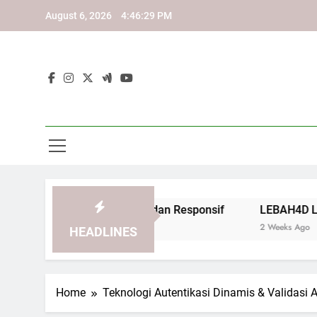
Skip
August 6, 2026
4:46:30 PM
to
content
Ter
Temukan So
s yang Fleksibel dan Responsif
LEBAH4D Login untuk A
2 Weeks Ago
HEADLINES
Home
Teknologi Autentikasi Dinamis & Validasi 