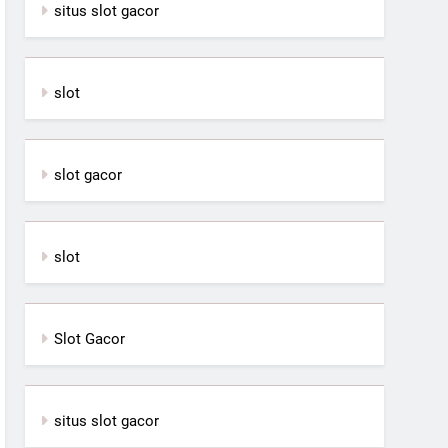
situs slot gacor
slot
slot gacor
slot
Slot Gacor
situs slot gacor