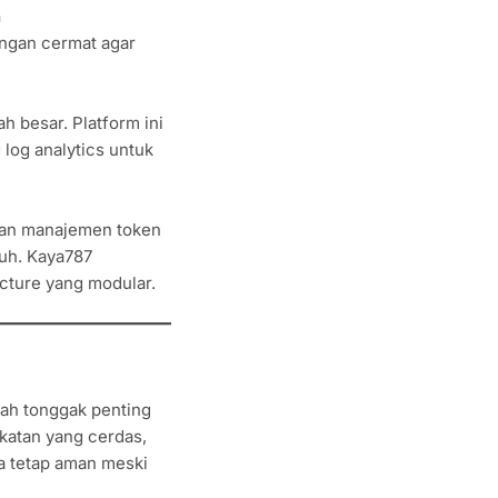
n
engan cermat agar
 besar. Platform ini
log analytics untuk
dan manajemen token
ruh. Kaya787
cture yang modular.
ah tonggak penting
katan yang cerdas,
a tetap aman meski