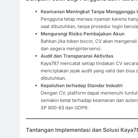
Keamanan Meningkat Tanpa Mengganggu 
Pengguna tetap merasa nyaman karena hanya 
saat dibutuhkan, tanpa prosedur login berul
Mengurangi Risiko Pembajakan Akun
Bahkan jika token bocor, CV akan mengenal
dan segera mengintervensi.
Audit dan Transparansi Aktivitas
Kaya787 mencatat setiap tindakan CV secara 
menciptakan jejak audit yang valid dan bisa d
dibutuhkan.
Kepatuhan terhadap Standar Industri
Dengan CV, platform dapat memenuhi tuntut
semakin ketat terhadap keamanan dan autent
SP 800-63 dan GDPR.
Tantangan Implementasi dan Solusi Kaya7