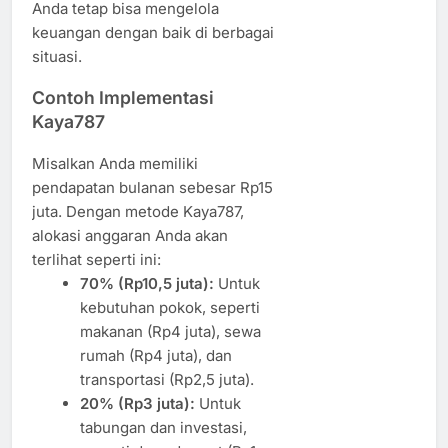
Anda tetap bisa mengelola
keuangan dengan baik di berbagai
situasi.
Contoh Implementasi
Kaya787
Misalkan Anda memiliki
pendapatan bulanan sebesar Rp15
juta. Dengan metode Kaya787,
alokasi anggaran Anda akan
terlihat seperti ini:
70% (Rp10,5 juta):
Untuk
kebutuhan pokok, seperti
makanan (Rp4 juta), sewa
rumah (Rp4 juta), dan
transportasi (Rp2,5 juta).
20% (Rp3 juta):
Untuk
tabungan dan investasi,