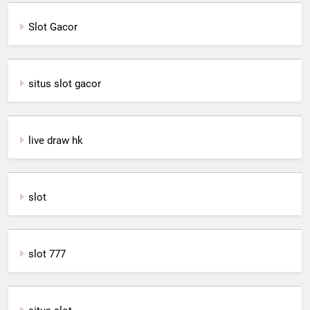
Slot Gacor
situs slot gacor
live draw hk
slot
slot 777