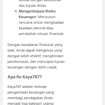
dan tujuan Anda.
Mengantisipasi Risiko
Keuangan:
Menyusun
rencana untuk menghadapi
keadaan darurat atau
perubahan situasi finansial.
Dengan kesadaran finansial yang
baik, Anda dapat mengelola uang
dengan lebih efektif, menghindari
pemborosan, dan mencapai tujuan
keuangan dengan lebih cepat.
Apa Itu Kaya787?
Kaya787 adalah metode
pengelolaan keuangan yang
membagi pendapatan Anda
menjadi tiga kategori utama: