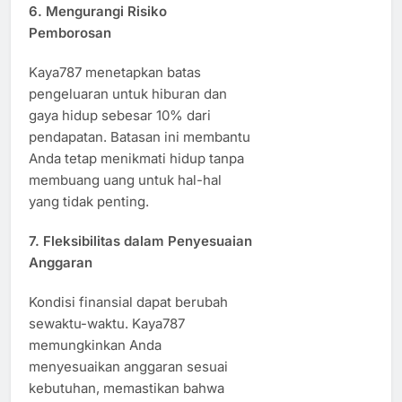
6.
Mengurangi Risiko
Pemborosan
Kaya787 menetapkan batas
pengeluaran untuk hiburan dan
gaya hidup sebesar 10% dari
pendapatan. Batasan ini membantu
Anda tetap menikmati hidup tanpa
membuang uang untuk hal-hal
yang tidak penting.
7.
Fleksibilitas dalam Penyesuaian
Anggaran
Kondisi finansial dapat berubah
sewaktu-waktu. Kaya787
memungkinkan Anda
menyesuaikan anggaran sesuai
kebutuhan, memastikan bahwa