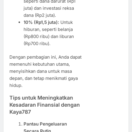
seperti dana darurat (Rp1
juta) dan investasi reksa
dana (Rp2 juta).
10% (Rp1,5 juta):
Untuk
hiburan, seperti belanja
(Rp800 ribu) dan liburan
(Rp700 ribu).
Dengan pembagian ini, Anda dapat
memenuhi kebutuhan utama,
menyisihkan dana untuk masa
depan, dan tetap menikmati gaya
hidup.
Tips untuk Meningkatkan
Kesadaran Finansial dengan
Kaya787
Pantau Pengeluaran
Secara Rutin