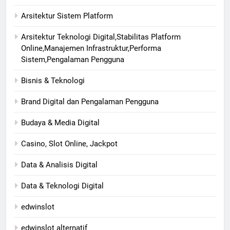
Arsitektur Sistem Platform
Arsitektur Teknologi Digital,Stabilitas Platform
Online,Manajemen Infrastruktur,Performa
Sistem,Pengalaman Pengguna
Bisnis & Teknologi
Brand Digital dan Pengalaman Pengguna
Budaya & Media Digital
Casino, Slot Online, Jackpot
Data & Analisis Digital
Data & Teknologi Digital
edwinslot
edwinslot alternatif