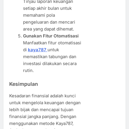
Tinjau laporan keuangan
setiap akhir bulan untuk
memahami pola
pengeluaran dan mencari
area yang dapat dihemat.
Gunakan Fitur Otomatisasi
Manfaatkan fitur otomatisasi
di
kaya787
untuk
memastikan tabungan dan
investasi dilakukan secara
rutin.
Kesimpulan
Kesadaran finansial adalah kunci
untuk mengelola keuangan dengan
lebih bijak dan mencapai tujuan
finansial jangka panjang. Dengan
menggunakan metode Kaya787,