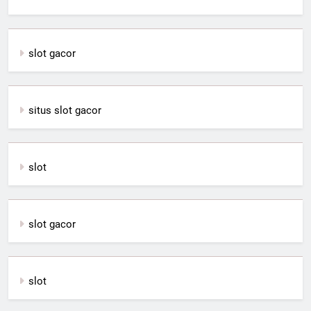
slot gacor
situs slot gacor
slot
slot gacor
slot