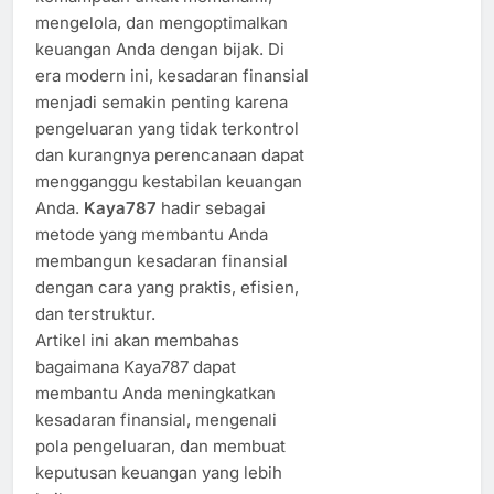
mengelola, dan mengoptimalkan
keuangan Anda dengan bijak. Di
era modern ini, kesadaran finansial
menjadi semakin penting karena
pengeluaran yang tidak terkontrol
dan kurangnya perencanaan dapat
mengganggu kestabilan keuangan
Anda.
Kaya787
hadir sebagai
metode yang membantu Anda
membangun kesadaran finansial
dengan cara yang praktis, efisien,
dan terstruktur.
Artikel ini akan membahas
bagaimana Kaya787 dapat
membantu Anda meningkatkan
kesadaran finansial, mengenali
pola pengeluaran, dan membuat
keputusan keuangan yang lebih