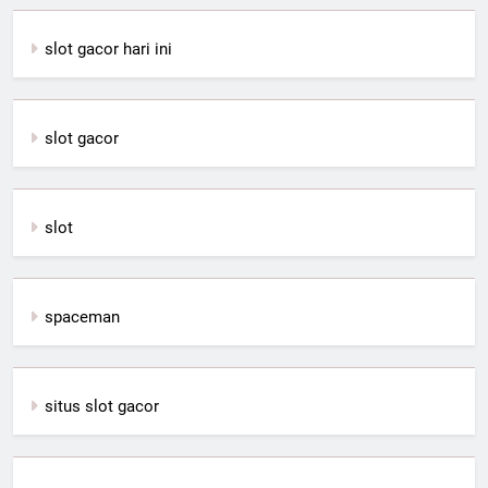
slot gacor hari ini
slot gacor
slot
spaceman
situs slot gacor