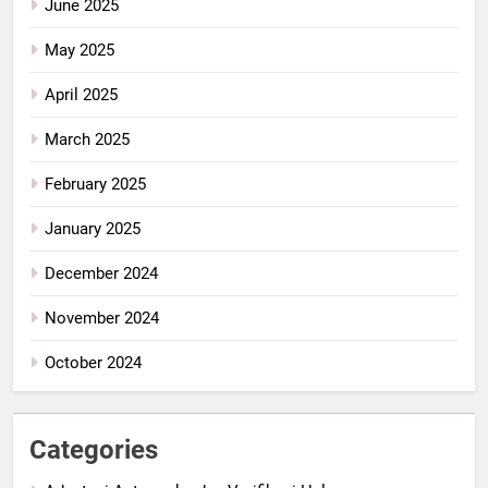
June 2025
May 2025
April 2025
March 2025
February 2025
January 2025
December 2024
November 2024
October 2024
Categories