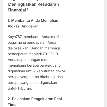
Meningkatkan Kesadaran
Finansial?
1.
Membantu Anda Memahami
Alokasi Anggaran
Kaya787 membantu Anda melihat
bagaimana pendapatan Anda
dialokasikan. Dengan membagi
pendapatan menjadi 70-20-10,
Anda dapat dengan mudah
memahami berapa banyak yang
digunakan untuk kebutuhan pokok,
berapa yang harus ditabung, dan
berapa yang dapat digunakan
untuk hiburan.
2.
Pelacakan Pengeluaran Real-
Time