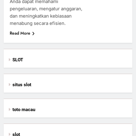
Anda dapat memahami
pengeluaran, mengatur anggaran,
dan meningkatkan kebiasaan
menabung secara efisien.
Read More
SLOT
situs slot
toto macau
slot