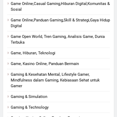
Game Online,Casual Gaming,Hiburan Digital,Komunitas &
Sosial
Game Online,Panduan Gaming,Skill & Strategi,Gaya Hidup
Digital
Game Open World, Tren Gaming, Analisis Game, Dunia
Terbuka
Game, Hiburan, Teknologi
Game, Kasino Online, Panduan Bermain
Gaming & Kesehatan Mental, Lifestyle Gamer,
Mindfulness dalam Gaming, Kebiasaan Sehat untuk
Gamer
Gaming & Simulation
Gaming & Technology