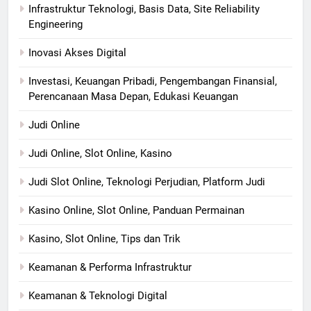
Infrastruktur Teknologi, Basis Data, Site Reliability
Engineering
Inovasi Akses Digital
Investasi, Keuangan Pribadi, Pengembangan Finansial,
Perencanaan Masa Depan, Edukasi Keuangan
Judi Online
Judi Online, Slot Online, Kasino
Judi Slot Online, Teknologi Perjudian, Platform Judi
Kasino Online, Slot Online, Panduan Permainan
Kasino, Slot Online, Tips dan Trik
Keamanan & Performa Infrastruktur
Keamanan & Teknologi Digital