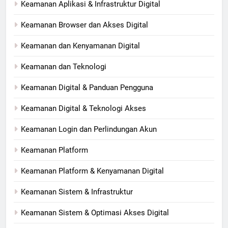
Keamanan Aplikasi & Infrastruktur Digital
Keamanan Browser dan Akses Digital
Keamanan dan Kenyamanan Digital
Keamanan dan Teknologi
Keamanan Digital & Panduan Pengguna
Keamanan Digital & Teknologi Akses
Keamanan Login dan Perlindungan Akun
Keamanan Platform
Keamanan Platform & Kenyamanan Digital
Keamanan Sistem & Infrastruktur
Keamanan Sistem & Optimasi Akses Digital