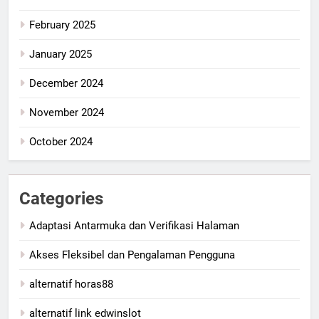
February 2025
January 2025
December 2024
November 2024
October 2024
Categories
Adaptasi Antarmuka dan Verifikasi Halaman
Akses Fleksibel dan Pengalaman Pengguna
alternatif horas88
alternatif link edwinslot