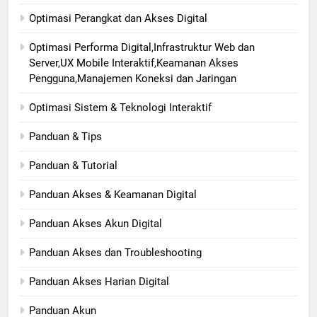
Optimasi Perangkat dan Akses Digital
Optimasi Performa Digital,Infrastruktur Web dan
Server,UX Mobile Interaktif,Keamanan Akses
Pengguna,Manajemen Koneksi dan Jaringan
Optimasi Sistem & Teknologi Interaktif
Panduan & Tips
Panduan & Tutorial
Panduan Akses & Keamanan Digital
Panduan Akses Akun Digital
Panduan Akses dan Troubleshooting
Panduan Akses Harian Digital
Panduan Akun