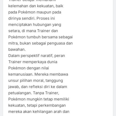
kelemahan dan kekuatan, baik
pada Pokémon maupun pada
dirinya sendiri. Proses ini
menciptakan hubungan yang
setara, di mana Trainer dan
Pokémon tumbuh bersama sebagai
mitra, bukan sebagai penguasa dan
bawahan.
Dalam perspektif naratif, peran
Trainer memperkaya dunia
Pokémon dengan nilai
kemanusiaan. Mereka membawa
unsur pilihan moral, tanggung
jawab, dan refleksi diri ke dalam
petualangan. Tanpa Trainer,
Pokémon mungkin tetap memiliki
kekuatan, tetapi perkembangan
mereka akan kehilangan arah dan