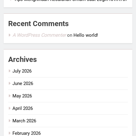
Recent Comments
A WordPress Commenter
on
Hello world!
Archives
July 2026
June 2026
May 2026
April 2026
March 2026
February 2026