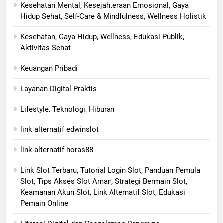
Kesehatan Mental, Kesejahteraan Emosional, Gaya
Hidup Sehat, Self-Care & Mindfulness, Wellness Holistik
Kesehatan, Gaya Hidup, Wellness, Edukasi Publik,
Aktivitas Sehat
Keuangan Pribadi
Layanan Digital Praktis
Lifestyle, Teknologi, Hiburan
link alternatif edwinslot
link alternatif horas88
Link Slot Terbaru, Tutorial Login Slot, Panduan Pemula
Slot, Tips Akses Slot Aman, Strategi Bermain Slot,
Keamanan Akun Slot, Link Alternatif Slot, Edukasi
Pemain Online