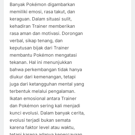
Banyak Pokémon digambarkan
memiliki emosi, rasa takut, dan
keraguan. Dalam situasi sulit,
kehadiran Trainer memberikan
rasa aman dan motivasi. Dorongan
verbal, sikap tenang, dan
keputusan bijak dari Trainer
membantu Pokémon mengatasi
tekanan. Hal ini menunjukkan
bahwa perkembangan tidak hanya
diukur dari kemenangan, tetapi
juga dari ketangguhan mental yang
terbentuk melalui pengalaman.
Ikatan emosional antara Trainer
dan Pokémon sering kali menjadi
kunci evolusi. Dalam banyak cerita,
evolusi terjadi bukan semata
karena faktor level atau waktu,
tetapi karena adanya kepercayaan