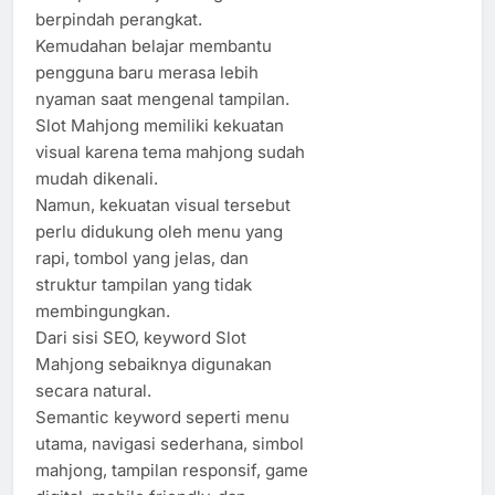
berpindah perangkat.
Kemudahan belajar membantu
pengguna baru merasa lebih
nyaman saat mengenal tampilan.
Slot Mahjong memiliki kekuatan
visual karena tema mahjong sudah
mudah dikenali.
Namun, kekuatan visual tersebut
perlu didukung oleh menu yang
rapi, tombol yang jelas, dan
struktur tampilan yang tidak
membingungkan.
Dari sisi SEO, keyword Slot
Mahjong sebaiknya digunakan
secara natural.
Semantic keyword seperti menu
utama, navigasi sederhana, simbol
mahjong, tampilan responsif, game