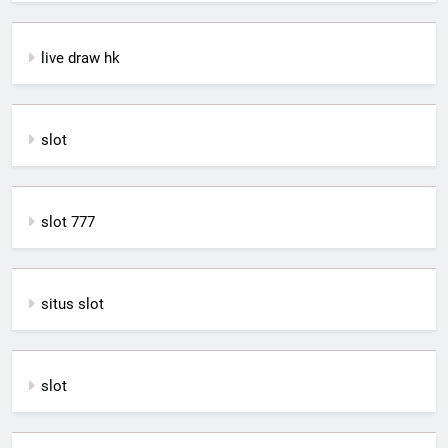
live draw hk
slot
slot 777
situs slot
slot