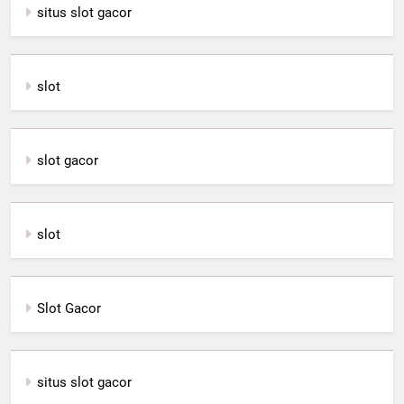
situs slot gacor
slot
slot gacor
slot
Slot Gacor
situs slot gacor