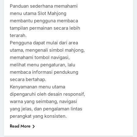
Panduan sederhana memahami
menu utama Slot Mahjong
membantu pengguna membaca
tampilan permainan secara lebih
terarah.
Pengguna dapat mulai dari area
utama, mengenali simbol mahjong,
memahami tombol navigasi,
melihat menu pengaturan, lalu
membaca informasi pendukung
secara bertahap.
Kenyamanan menu utama
dipengaruhi oleh desain responsif,
warna yang seimbang, navigasi
yang jelas, dan pengalaman lintas
perangkat yang konsisten.
Read More