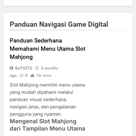
Panduan Navigasi Game Digital
Panduan Sederhana
Memahami Menu Utama Slot
Mahjong
8e95276
3 months
ago
0
16 mins
Slot Mahjong memiliki menu utama
yang mudah dipahami melalui
panduan visual sederhana,
navigasi jelas, dan pengalaman
pengguna yang nyaman.
Mengenal Slot Mahjong
dari Tampilan Menu Utama