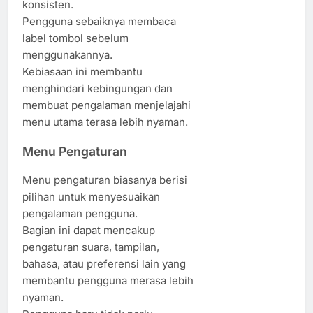
konsisten.
Pengguna sebaiknya membaca
label tombol sebelum
menggunakannya.
Kebiasaan ini membantu
menghindari kebingungan dan
membuat pengalaman menjelajahi
menu utama terasa lebih nyaman.
Menu Pengaturan
Menu pengaturan biasanya berisi
pilihan untuk menyesuaikan
pengalaman pengguna.
Bagian ini dapat mencakup
pengaturan suara, tampilan,
bahasa, atau preferensi lain yang
membantu pengguna merasa lebih
nyaman.