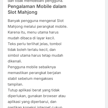
dan tidak membebani pengguna.
Pengalaman Mobile dalam
Slot Mahjong
Banyak pengguna mengenal Slot
Mahjong melalui perangkat mobile.
Karena itu, menu utama harus
mudah dibaca di layar kecil.
Teks perlu terlihat jelas, tombol
tidak boleh terlalu kecil, dan
simbol utama harus tetap mudah
dikenali.
Pengguna mobile sebaiknya
memastikan perangkat berjalan
stabil sebelum mengakses
tampilan.
Tutup aplikasi berat yang tidak
diperlukan, gunakan browser atau
aplikasi yang diperbarui, dan
pastikan koneksi internet cukup