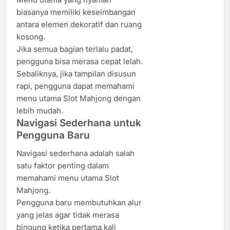
biasanya memiliki keseimbangan
antara elemen dekoratif dan ruang
kosong.
Jika semua bagian terlalu padat,
pengguna bisa merasa cepat lelah.
Sebaliknya, jika tampilan disusun
rapi, pengguna dapat memahami
menu utama Slot Mahjong dengan
lebih mudah.
Navigasi Sederhana untuk
Pengguna Baru
Navigasi sederhana adalah salah
satu faktor penting dalam
memahami menu utama Slot
Mahjong.
Pengguna baru membutuhkan alur
yang jelas agar tidak merasa
bingung ketika pertama kali