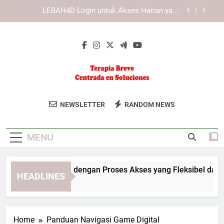
Skip
Login KAYA787 untuk Akses Harian yang Nyaman
to
dan Teratur di Berbagai Perangkat
content
Cara Menangani Perubahan Tampilan pada
Halaman KAYA787 Login secara Aman
EDWINSLOT Login dengan Proses Akses yang
Fleksibel dan Responsif
LEBAH4D Login untuk Akses Harian yang
Nyaman dan Teratur di Berbagai Perangkat
Terapia Breve
Temukan Solusi Terapi Efektif Untuk
Login KAYA787 untuk Akses Harian yang Nyaman
NEWSLETTER
RANDOM NEWS
dan Teratur di Berbagai Perangkat
Centrada En
Perubahan Positif Di Terapia Breve
Cara Menangani Perubahan Tampilan pada
Centrada En Soluciones.
Halaman KAYA787 Login secara Aman
Soluciones
MENU
WINSLOT Login dengan Proses Akses yang Fleksibel dan Resp
HEADLINES
Weeks Ago
Home
Panduan Navigasi Game Digital