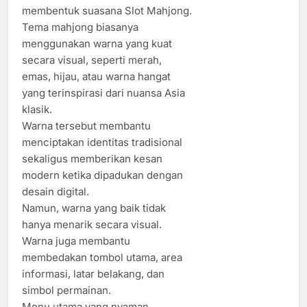
membentuk suasana Slot Mahjong.
Tema mahjong biasanya
menggunakan warna yang kuat
secara visual, seperti merah,
emas, hijau, atau warna hangat
yang terinspirasi dari nuansa Asia
klasik.
Warna tersebut membantu
menciptakan identitas tradisional
sekaligus memberikan kesan
modern ketika dipadukan dengan
desain digital.
Namun, warna yang baik tidak
hanya menarik secara visual.
Warna juga membantu
membedakan tombol utama, area
informasi, latar belakang, dan
simbol permainan.
Menu utama yang nyaman