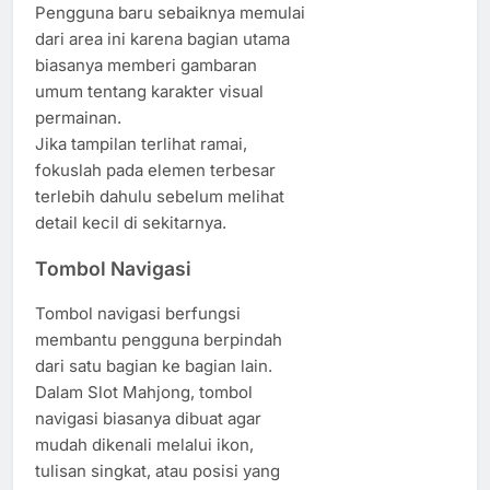
Pengguna baru sebaiknya memulai
dari area ini karena bagian utama
biasanya memberi gambaran
umum tentang karakter visual
permainan.
Jika tampilan terlihat ramai,
fokuslah pada elemen terbesar
terlebih dahulu sebelum melihat
detail kecil di sekitarnya.
Tombol Navigasi
Tombol navigasi berfungsi
membantu pengguna berpindah
dari satu bagian ke bagian lain.
Dalam Slot Mahjong, tombol
navigasi biasanya dibuat agar
mudah dikenali melalui ikon,
tulisan singkat, atau posisi yang