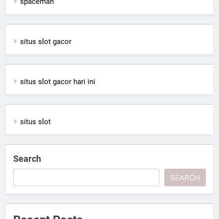
spaceman
situs slot gacor
situs slot gacor hari ini
situs slot
Search
SEARCH