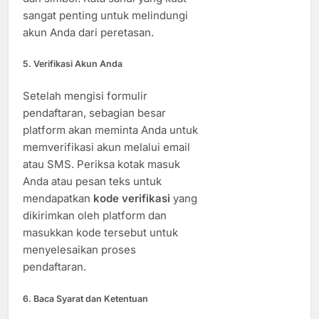
sangat penting untuk melindungi
akun Anda dari peretasan.
5.
Verifikasi Akun Anda
Setelah mengisi formulir
pendaftaran, sebagian besar
platform akan meminta Anda untuk
memverifikasi akun melalui email
atau SMS. Periksa kotak masuk
Anda atau pesan teks untuk
mendapatkan
kode verifikasi
yang
dikirimkan oleh platform dan
masukkan kode tersebut untuk
menyelesaikan proses
pendaftaran.
6.
Baca Syarat dan Ketentuan