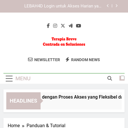
Skip
Login KAYA787 untuk Akses Harian yang Nyaman
to
dan Teratur di Berbagai Perangkat
content
Cara Menangani Perubahan Tampilan pada
Halaman KAYA787 Login secara Aman
EDWINSLOT Login dengan Proses Akses yang
Fleksibel dan Responsif
LEBAH4D Login untuk Akses Harian yang
Nyaman dan Teratur di Berbagai Perangkat
Terapia Breve
Temukan Solusi Terapi Efektif Untuk
Login KAYA787 untuk Akses Harian yang Nyaman
NEWSLETTER
RANDOM NEWS
dan Teratur di Berbagai Perangkat
Centrada En
Perubahan Positif Di Terapia Breve
Cara Menangani Perubahan Tampilan pada
Centrada En Soluciones.
Halaman KAYA787 Login secara Aman
Soluciones
MENU
WINSLOT Login dengan Proses Akses yang Fleksibel dan Res
HEADLINES
Weeks Ago
Home
Panduan & Tutorial