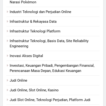
Narasi Pokémon
Industri Teknologi dan Perjudian Online
Infrastruktur & Rekayasa Data
Infrastruktur Teknologi Platform
Infrastruktur Teknologi, Basis Data, Site Reliability
Engineering
Inovasi Akses Digital
Investasi, Keuangan Pribadi, Pengembangan Finansial,
Perencanaan Masa Depan, Edukasi Keuangan
Judi Online
Judi Online, Slot Online, Kasino
Judi Slot Online, Teknologi Perjudian, Platform Judi