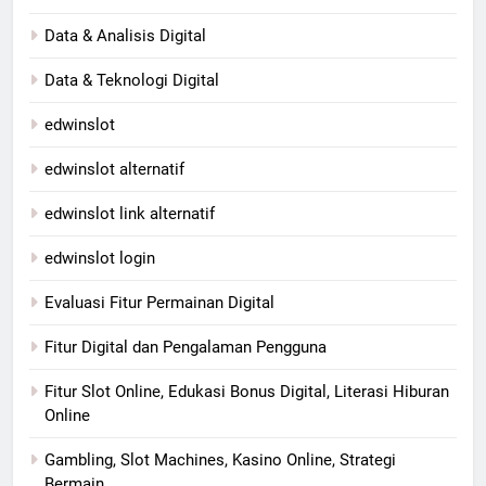
Data & Analisis Digital
Data & Teknologi Digital
edwinslot
edwinslot alternatif
edwinslot link alternatif
edwinslot login
Evaluasi Fitur Permainan Digital
Fitur Digital dan Pengalaman Pengguna
Fitur Slot Online, Edukasi Bonus Digital, Literasi Hiburan
Online
Gambling, Slot Machines, Kasino Online, Strategi
Bermain