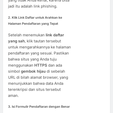
yang tidak Anda kenal, karena bisa
jadi itu adalah link phishing.
2.
Klik Link Daftar untuk Arahkan ke
Halaman Pendaftaran yang Tepat
Setelah menemukan
link daftar
yang sah
, klik tautan tersebut
untuk mengarahkannya ke halaman
pendaftaran yang sesuai. Pastikan
bahwa situs yang Anda tuju
menggunakan
HTTPS
dan ada
simbol
gembok hijau
di sebelah
URL di bilah alamat browser, yang
menunjukkan bahwa data Anda
terenkripsi dan situs tersebut
aman.
3.
Isi Formulir Pendaftaran dengan Benar