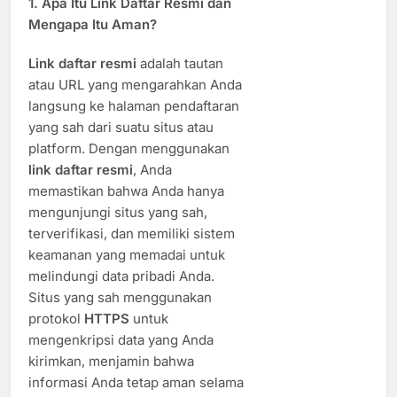
1.
Apa Itu Link Daftar Resmi dan
Mengapa Itu Aman?
Link daftar resmi
adalah tautan
atau URL yang mengarahkan Anda
langsung ke halaman pendaftaran
yang sah dari suatu situs atau
platform. Dengan menggunakan
link daftar resmi
, Anda
memastikan bahwa Anda hanya
mengunjungi situs yang sah,
terverifikasi, dan memiliki sistem
keamanan yang memadai untuk
melindungi data pribadi Anda.
Situs yang sah menggunakan
protokol
HTTPS
untuk
mengenkripsi data yang Anda
kirimkan, menjamin bahwa
informasi Anda tetap aman selama