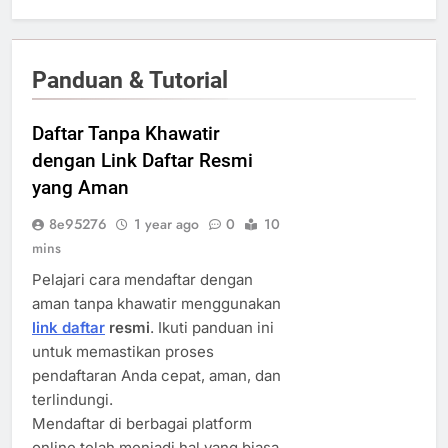
Panduan & Tutorial
Daftar Tanpa Khawatir
dengan Link Daftar Resmi
yang Aman
8e95276
1 year ago
0
10
mins
Pelajari cara mendaftar dengan
aman tanpa khawatir menggunakan
link daftar
resmi
. Ikuti panduan ini
untuk memastikan proses
pendaftaran Anda cepat, aman, dan
terlindungi.
Mendaftar di berbagai platform
online telah menjadi hal yang biasa