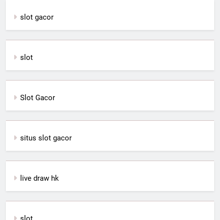
slot gacor
slot
Slot Gacor
situs slot gacor
live draw hk
slot