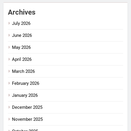
Archives
July 2026
June 2026
May 2026
April 2026
March 2026
February 2026
January 2026
December 2025
November 2025