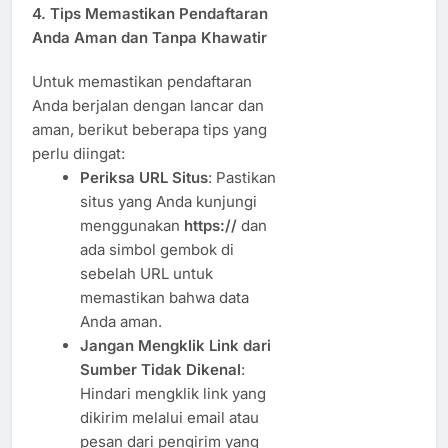
4.
Tips Memastikan Pendaftaran
Anda Aman dan Tanpa Khawatir
Untuk memastikan pendaftaran
Anda berjalan dengan lancar dan
aman, berikut beberapa tips yang
perlu diingat:
Periksa URL Situs
: Pastikan
situs yang Anda kunjungi
menggunakan
https://
dan
ada simbol gembok di
sebelah URL untuk
memastikan bahwa data
Anda aman.
Jangan Mengklik Link dari
Sumber Tidak Dikenal
:
Hindari mengklik link yang
dikirim melalui email atau
pesan dari pengirim yang