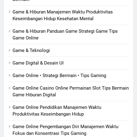
Game & Hiburan Manajemen Waktu Produktivitas
Keseimbangan Hidup Kesehatan Mental
Game & Hiburan Panduan Game Strategi Game Tips
Game Online
Game & Teknologi
Game Digital & Desain UI
Game Online • Strategi Bermain • Tips Gaming
Game Online Casino Online Permainan Slot Tips Bermain
Game Hiburan Digital
Game Online Pendidikan Manajemen Waktu
Produktivitas Keseimbangan Hidup
Game Online Pengembangan Diri Manajemen Waktu
Fokus dan Konsentrasi Tips Gaming