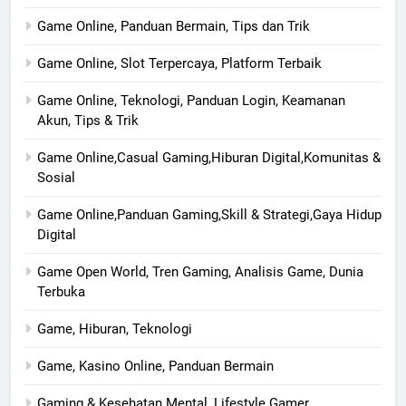
Game Online, Panduan Bermain, Tips dan Trik
Game Online, Slot Terpercaya, Platform Terbaik
Game Online, Teknologi, Panduan Login, Keamanan
Akun, Tips & Trik
Game Online,Casual Gaming,Hiburan Digital,Komunitas &
Sosial
Game Online,Panduan Gaming,Skill & Strategi,Gaya Hidup
Digital
Game Open World, Tren Gaming, Analisis Game, Dunia
Terbuka
Game, Hiburan, Teknologi
Game, Kasino Online, Panduan Bermain
Gaming & Kesehatan Mental, Lifestyle Gamer,