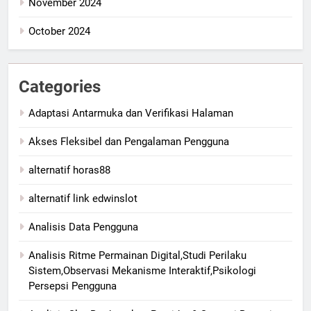
November 2024
October 2024
Categories
Adaptasi Antarmuka dan Verifikasi Halaman
Akses Fleksibel dan Pengalaman Pengguna
alternatif horas88
alternatif link edwinslot
Analisis Data Pengguna
Analisis Ritme Permainan Digital,Studi Perilaku
Sistem,Observasi Mekanisme Interaktif,Psikologi
Persepsi Pengguna