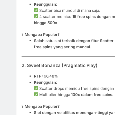
Keunggulan:
Scatter bisa muncul di mana saja.
4 scatter memicu
15 free spins dengan mu
hingga 500x
.
?
Mengapa Populer?
Salah satu slot terbaik dengan fitur Scatte
free spins yang sering muncul.
2. Sweet Bonanza (Pragmatic Play)
RTP:
96.48%
Keunggulan:
Scatter drops memicu free spins dengan p
Multiplier hingga
100x dalam free spins
.
?
Mengapa Populer?
Slot dengan volatilitas menengah-tinggi ya