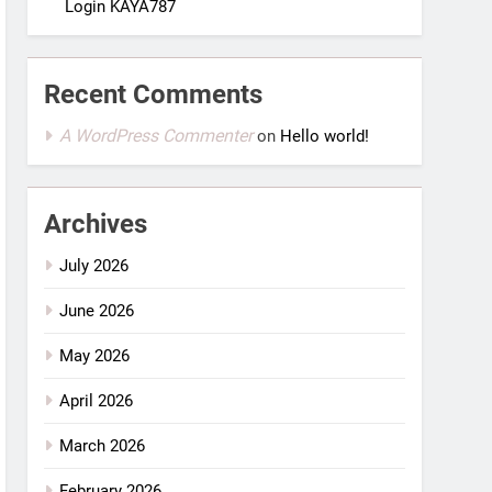
Login KAYA787
Recent Comments
A WordPress Commenter
on
Hello world!
Archives
July 2026
June 2026
May 2026
April 2026
March 2026
February 2026