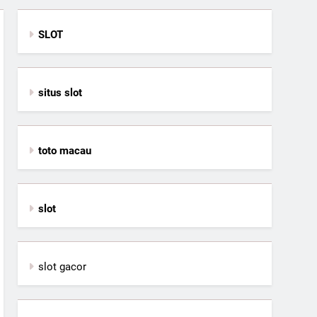
SLOT
situs slot
toto macau
slot
slot gacor