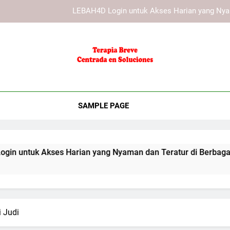
LEBAH4D Login untuk Akses Harian yang Nyam
Login KAYA787 untuk Akses Harian yang Nyam
Cara Menangani Perubahan Tampilan pada
apia Breve Centrada E
EDWINSLOT Login dengan Proses
lusi Terapi Efektif Untuk Perubahan Positif Di Terapia Breve 
LEBAH4D Login untuk Akses Harian yang Nyam
SAMPLE PAGE
Login KAYA787 untuk Akses Harian yang Nyam
Cara Menangani Perubahan Tampilan pada
kses Harian yang Nyaman dan Teratur di Berbagai Perangkat
i Judi