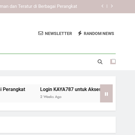
an dan Teratur di Berbagai Perangkat
an dan Teratur di Berbagai Perangkat
 Halaman KAYA787 Login secara Aman
NEWSLETTER
RANDOM NEWS
n Soluciones
 Akses yang Fleksibel dan Responsif
Centrada En Soluciones.
an dan Teratur di Berbagai Perangkat
an dan Teratur di Berbagai Perangkat
 Halaman KAYA787 Login secara Aman
Login KAYA787 untuk Akses Harian yang Nyaman dan Te
2 Weeks Ago