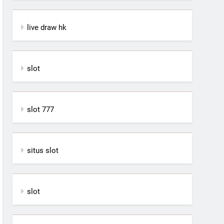
live draw hk
slot
slot 777
situs slot
slot