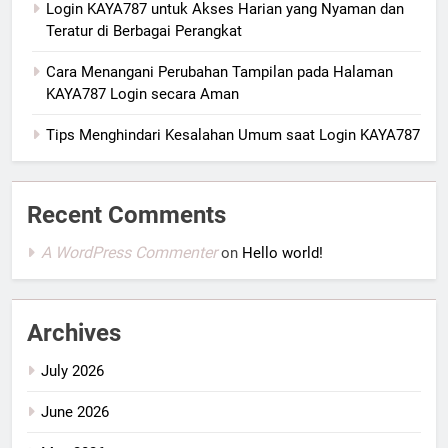
Login KAYA787 untuk Akses Harian yang Nyaman dan
Teratur di Berbagai Perangkat
Cara Menangani Perubahan Tampilan pada Halaman
KAYA787 Login secara Aman
Tips Menghindari Kesalahan Umum saat Login KAYA787
Recent Comments
A WordPress Commenter
on
Hello world!
Archives
July 2026
June 2026