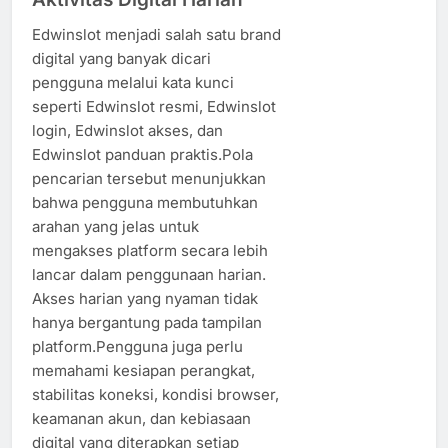
Edwinslot menjadi salah satu brand
digital yang banyak dicari
pengguna melalui kata kunci
seperti Edwinslot resmi, Edwinslot
login, Edwinslot akses, dan
Edwinslot panduan praktis.Pola
pencarian tersebut menunjukkan
bahwa pengguna membutuhkan
arahan yang jelas untuk
mengakses platform secara lebih
lancar dalam penggunaan harian.
Akses harian yang nyaman tidak
hanya bergantung pada tampilan
platform.Pengguna juga perlu
memahami kesiapan perangkat,
stabilitas koneksi, kondisi browser,
keamanan akun, dan kebiasaan
digital yang diterapkan setiap