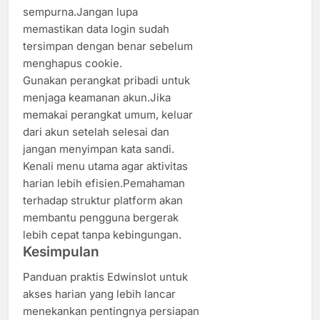
sempurna.Jangan lupa
memastikan data login sudah
tersimpan dengan benar sebelum
menghapus cookie.
Gunakan perangkat pribadi untuk
menjaga keamanan akun.Jika
memakai perangkat umum, keluar
dari akun setelah selesai dan
jangan menyimpan kata sandi.
Kenali menu utama agar aktivitas
harian lebih efisien.Pemahaman
terhadap struktur platform akan
membantu pengguna bergerak
lebih cepat tanpa kebingungan.
Kesimpulan
Panduan praktis Edwinslot untuk
akses harian yang lebih lancar
menekankan pentingnya persiapan