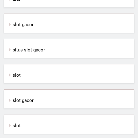
slot gacor
situs slot gacor
slot
slot gacor
slot