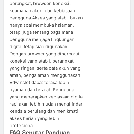
perangkat, browser, koneksi,
keamanan akun, dan kebiasaan
pengguna.Akses yang stabil bukan
hanya soal membuka halaman,
tetapi juga tentang bagaimana
pengguna menjaga lingkungan
digital tetap siap digunakan.
Dengan browser yang diperbarui,
koneksi yang stabil, perangkat
yang ringan, serta data akun yang
aman, pengalaman menggunakan
Edwinslot dapat terasa lebih
nyaman dan terarah.Pengguna
yang menerapkan kebiasaan digital
rapi akan lebih mudah menghindari
kendala berulang dan menikmati
akses harian yang lebih
profesional.
FAQ Seputar Panduan