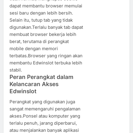
dapat membantu browser memulai
sesi baru dengan lebih bersih.
Selain itu, tutup tab yang tidak
digunakan.Terlalu banyak tab dapat
membuat browser bekerja lebih
berat, terutama di perangkat
mobile dengan memori
terbatas.Browser yang ringan akan
membantu Edwinslot terbuka lebih
stabil.
Peran Perangkat dalam
Kelancaran Akses
Edwinslot
Perangkat yang digunakan juga
sangat memengaruhi pengalaman
akses.Ponsel atau komputer yang
terlalu penuh, jarang diperbarui,
atau menjalankan banyak aplikasi