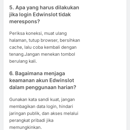
5. Apa yang harus dilakukan
jika login Edwinslot tidak
merespons?
Periksa koneksi, muat ulang
halaman, tutup browser, bersihkan
cache, lalu coba kembali dengan
tenang.Jangan menekan tombol
berulang kali.
6. Bagaimana menjaga
keamanan akun Edwinslot
dalam penggunaan harian?
Gunakan kata sandi kuat, jangan
membagikan data login, hindari
jaringan publik, dan akses melalui
perangkat pribadi jika
memungkinkan.