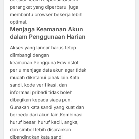
perangkat yang diperbarui juga
membantu browser bekerja lebih
optimal.
Menjaga Keamanan Akun
dalam Penggunaan Harian
Akses yang lancar harus tetap
diimbangi dengan
keamanan.Pengguna Edwinslot
perlu menjaga data akun agar tidak
mudah diketahui pihak lain.Kata
sandi, kode verifikasi, dan
informasi pribadi tidak boleh
dibagikan kepada siapa pun.
Gunakan kata sandi yang kuat dan
berbeda dari akun lain.Kombinasi
huruf besar, huruf kecil, angka,
dan simbol lebih disarankan
dibandingkan kata sandi