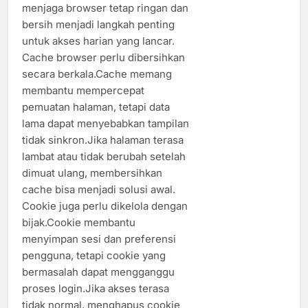
menjaga browser tetap ringan dan
bersih menjadi langkah penting
untuk akses harian yang lancar.
Cache browser perlu dibersihkan
secara berkala.Cache memang
membantu mempercepat
pemuatan halaman, tetapi data
lama dapat menyebabkan tampilan
tidak sinkron.Jika halaman terasa
lambat atau tidak berubah setelah
dimuat ulang, membersihkan
cache bisa menjadi solusi awal.
Cookie juga perlu dikelola dengan
bijak.Cookie membantu
menyimpan sesi dan preferensi
pengguna, tetapi cookie yang
bermasalah dapat mengganggu
proses login.Jika akses terasa
tidak normal, menghapus cookie