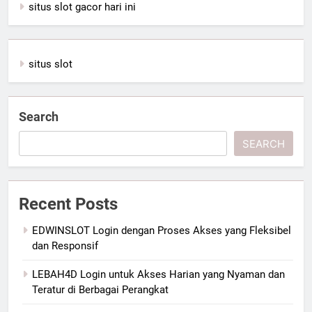
situs slot gacor hari ini
situs slot
Search
SEARCH
Recent Posts
EDWINSLOT Login dengan Proses Akses yang Fleksibel
dan Responsif
LEBAH4D Login untuk Akses Harian yang Nyaman dan
Teratur di Berbagai Perangkat