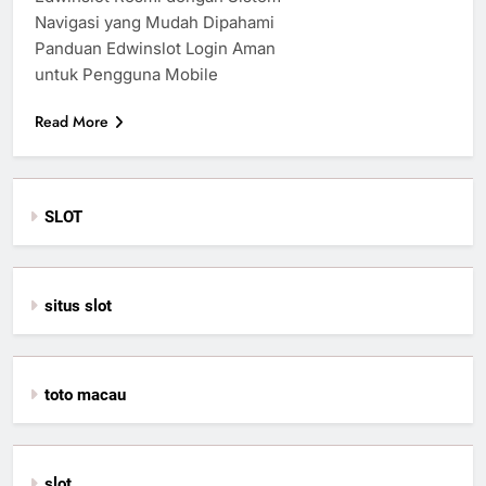
Navigasi yang Mudah Dipahami
Panduan Edwinslot Login Aman
untuk Pengguna Mobile
Read More
SLOT
situs slot
toto macau
slot