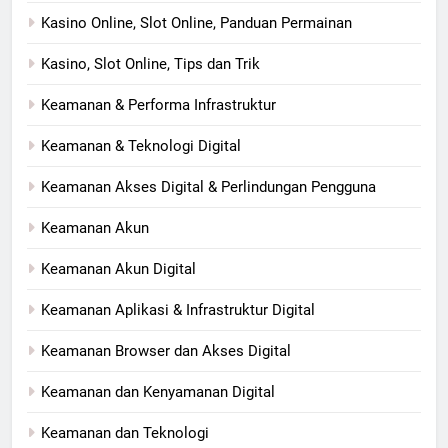
Kasino Online, Slot Online, Panduan Permainan
Kasino, Slot Online, Tips dan Trik
Keamanan & Performa Infrastruktur
Keamanan & Teknologi Digital
Keamanan Akses Digital & Perlindungan Pengguna
Keamanan Akun
Keamanan Akun Digital
Keamanan Aplikasi & Infrastruktur Digital
Keamanan Browser dan Akses Digital
Keamanan dan Kenyamanan Digital
Keamanan dan Teknologi