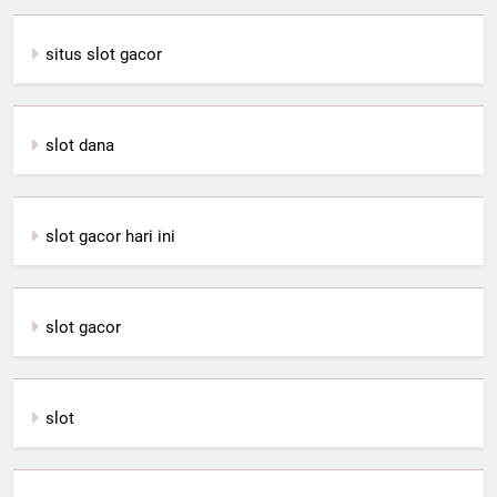
situs slot gacor
slot dana
slot gacor hari ini
slot gacor
slot