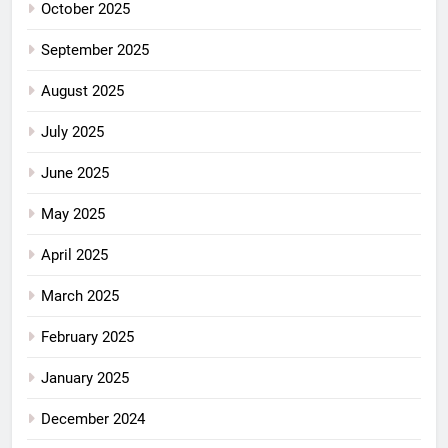
October 2025
September 2025
August 2025
July 2025
June 2025
May 2025
April 2025
March 2025
February 2025
January 2025
December 2024