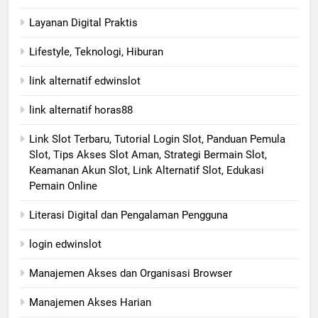
Layanan Digital Praktis
Lifestyle, Teknologi, Hiburan
link alternatif edwinslot
link alternatif horas88
Link Slot Terbaru, Tutorial Login Slot, Panduan Pemula
Slot, Tips Akses Slot Aman, Strategi Bermain Slot,
Keamanan Akun Slot, Link Alternatif Slot, Edukasi
Pemain Online
Literasi Digital dan Pengalaman Pengguna
login edwinslot
Manajemen Akses dan Organisasi Browser
Manajemen Akses Harian