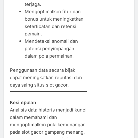
terjaga.
Mengoptimalkan fitur dan
bonus untuk meningkatkan
keterlibatan dan retensi
pemain.
Mendeteksi anomali dan
potensi penyimpangan
dalam pola permainan.
Penggunaan data secara bijak
dapat meningkatkan reputasi dan
daya saing situs slot gacor.
Kesimpulan
Analisis data historis menjadi kunci
dalam memahami dan
mengoptimalkan pola kemenangan
pada slot gacor gampang menang.