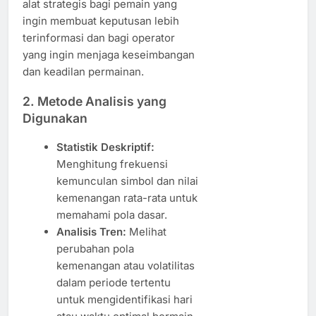
alat strategis bagi pemain yang
ingin membuat keputusan lebih
terinformasi dan bagi operator
yang ingin menjaga keseimbangan
dan keadilan permainan.
2. Metode Analisis yang
Digunakan
Statistik Deskriptif:
Menghitung frekuensi
kemunculan simbol dan nilai
kemenangan rata-rata untuk
memahami pola dasar.
Analisis Tren:
Melihat
perubahan pola
kemenangan atau volatilitas
dalam periode tertentu
untuk mengidentifikasi hari