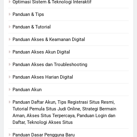
Optimasi Sistem & Teknologi Interaktif
Panduan & Tips
Panduan & Tutorial
Panduan Akses & Keamanan Digital
Panduan Akses Akun Digital
Panduan Akses dan Troubleshooting
Panduan Akses Harian Digital
Panduan Akun
Panduan Daftar Akun, Tips Registrasi Situs Resmi,
Tutorial Pemula Situs Judi Online, Strategi Bermain
Aman, Akses Situs Terpercaya, Panduan Login dan
Daftar, Teknologi Akses Situs
Panduan Dasar Pengguna Baru