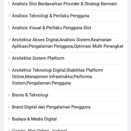
Analisis Slot Berdasarkan Provider & Strategi Bermain
Analisis Teknologi & Perilaku Pengguna
Analisis Visual & Perilaku Pengguna Slot
Arsitektur Akses Digital,Analisis Sistem,Keamanan
Aplikasi,Pengalaman Pengguna,Optimasi Multi Perangkat
Arsitektur Sistem Platform
Arsitektur Teknologi Digital,Stabilitas Platform
Online,Manajemen Infrastruktur,Performa
Sistem,Pengalaman Pengguna
Bisnis & Teknologi
Brand Digital dan Pengalaman Pengguna
Budaya & Media Digital