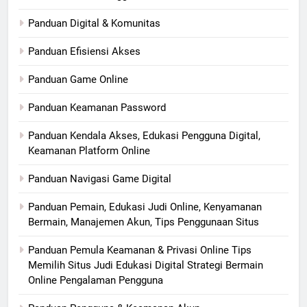
Panduan Digital & Komunitas
Panduan Efisiensi Akses
Panduan Game Online
Panduan Keamanan Password
Panduan Kendala Akses, Edukasi Pengguna Digital,
Keamanan Platform Online
Panduan Navigasi Game Digital
Panduan Pemain, Edukasi Judi Online, Kenyamanan
Bermain, Manajemen Akun, Tips Penggunaan Situs
Panduan Pemula Keamanan & Privasi Online Tips
Memilih Situs Judi Edukasi Digital Strategi Bermain
Online Pengalaman Pengguna