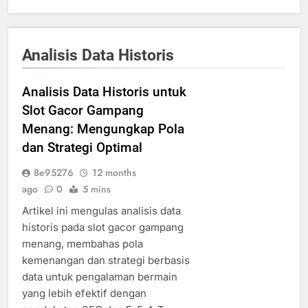
Analisis Data Historis
Analisis Data Historis untuk
Slot Gacor Gampang
Menang: Mengungkap Pola
dan Strategi Optimal
8e95276
12 months
ago
0
5 mins
Artikel ini mengulas analisis data
historis pada slot gacor gampang
menang, membahas pola
kemenangan dan strategi berbasis
data untuk pengalaman bermain
yang lebih efektif dengan