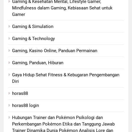
Gaming & Kesehatan Mental, Lifestyle Gamer,
Mindfulness dalam Gaming, Kebiasaan Sehat untuk
Gamer
Gaming & Simulation
Gaming & Technology
Gaming, Kasino Online, Panduan Permainan
Gaming, Panduan, Hiburan
Gaya Hidup Sehat Fitness & Kebugaran Pengembangan
Diri
horas88
horas88 login
Hubungan Trainer dan Pokémon Psikologi dan
Perkembangan Pokémon Etika dan Tanggung Jawab
Trainer Dinamika Dunia Pokémon Analisis Lore dan