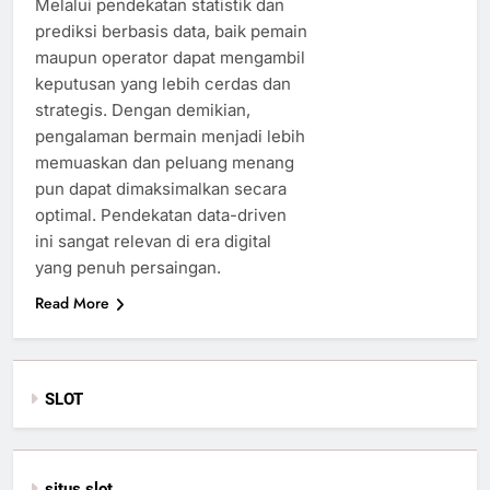
Melalui pendekatan statistik dan
prediksi berbasis data, baik pemain
maupun operator dapat mengambil
keputusan yang lebih cerdas dan
strategis. Dengan demikian,
pengalaman bermain menjadi lebih
memuaskan dan peluang menang
pun dapat dimaksimalkan secara
optimal. Pendekatan data-driven
ini sangat relevan di era digital
yang penuh persaingan.
Read More
SLOT
situs slot