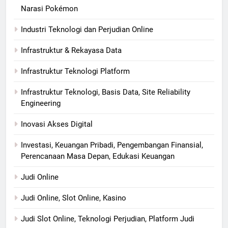
Narasi Pokémon
Industri Teknologi dan Perjudian Online
Infrastruktur & Rekayasa Data
Infrastruktur Teknologi Platform
Infrastruktur Teknologi, Basis Data, Site Reliability
Engineering
Inovasi Akses Digital
Investasi, Keuangan Pribadi, Pengembangan Finansial,
Perencanaan Masa Depan, Edukasi Keuangan
Judi Online
Judi Online, Slot Online, Kasino
Judi Slot Online, Teknologi Perjudian, Platform Judi