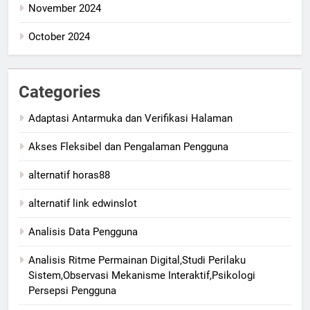
November 2024
October 2024
Categories
Adaptasi Antarmuka dan Verifikasi Halaman
Akses Fleksibel dan Pengalaman Pengguna
alternatif horas88
alternatif link edwinslot
Analisis Data Pengguna
Analisis Ritme Permainan Digital,Studi Perilaku
Sistem,Observasi Mekanisme Interaktif,Psikologi
Persepsi Pengguna