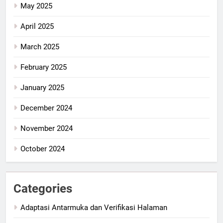
May 2025
April 2025
March 2025
February 2025
January 2025
December 2024
November 2024
October 2024
Categories
Adaptasi Antarmuka dan Verifikasi Halaman