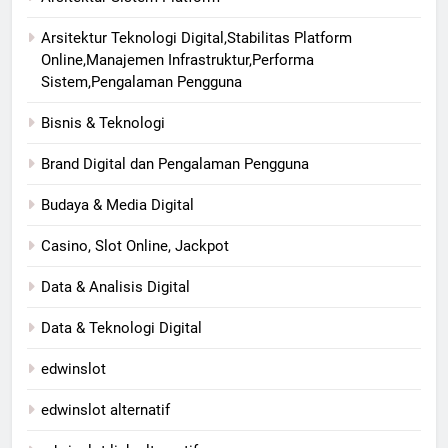
Arsitektur Teknologi Digital,Stabilitas Platform
Online,Manajemen Infrastruktur,Performa
Sistem,Pengalaman Pengguna
Bisnis & Teknologi
Brand Digital dan Pengalaman Pengguna
Budaya & Media Digital
Casino, Slot Online, Jackpot
Data & Analisis Digital
Data & Teknologi Digital
edwinslot
edwinslot alternatif