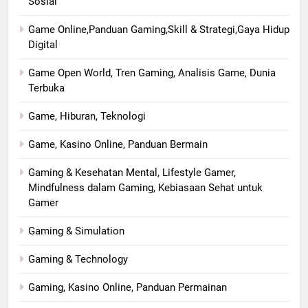
Sosial
Game Online,Panduan Gaming,Skill & Strategi,Gaya Hidup
Digital
Game Open World, Tren Gaming, Analisis Game, Dunia
Terbuka
Game, Hiburan, Teknologi
Game, Kasino Online, Panduan Bermain
Gaming & Kesehatan Mental, Lifestyle Gamer,
Mindfulness dalam Gaming, Kebiasaan Sehat untuk
Gamer
Gaming & Simulation
Gaming & Technology
Gaming, Kasino Online, Panduan Permainan