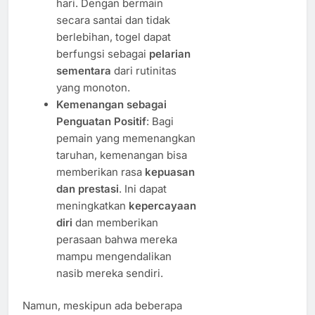
hari. Dengan bermain
secara santai dan tidak
berlebihan, togel dapat
berfungsi sebagai
pelarian
sementara
dari rutinitas
yang monoton.
Kemenangan sebagai
Penguatan Positif
: Bagi
pemain yang memenangkan
taruhan, kemenangan bisa
memberikan rasa
kepuasan
dan prestasi
. Ini dapat
meningkatkan
kepercayaan
diri
dan memberikan
perasaan bahwa mereka
mampu mengendalikan
nasib mereka sendiri.
Namun, meskipun ada beberapa