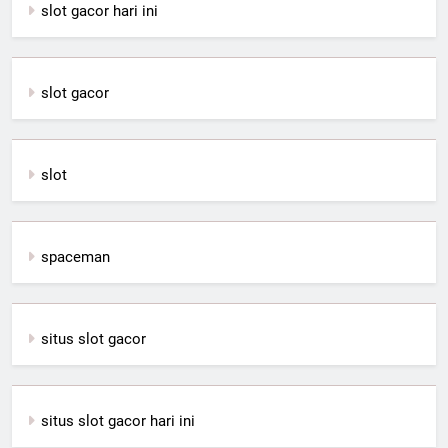
slot gacor hari ini
slot gacor
slot
spaceman
situs slot gacor
situs slot gacor hari ini