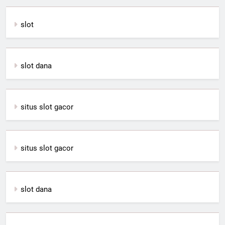
slot
slot dana
situs slot gacor
situs slot gacor
slot dana