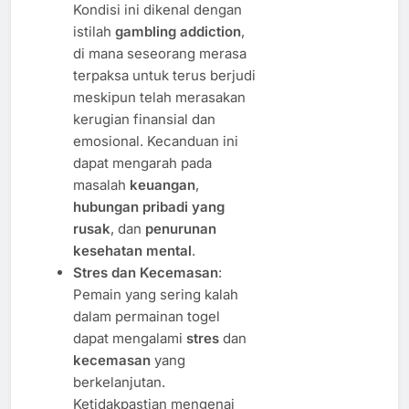
Kondisi ini dikenal dengan
istilah
gambling addiction
,
di mana seseorang merasa
terpaksa untuk terus berjudi
meskipun telah merasakan
kerugian finansial dan
emosional. Kecanduan ini
dapat mengarah pada
masalah
keuangan
,
hubungan pribadi yang
rusak
, dan
penurunan
kesehatan mental
.
Stres dan Kecemasan
:
Pemain yang sering kalah
dalam permainan togel
dapat mengalami
stres
dan
kecemasan
yang
berkelanjutan.
Ketidakpastian mengenai