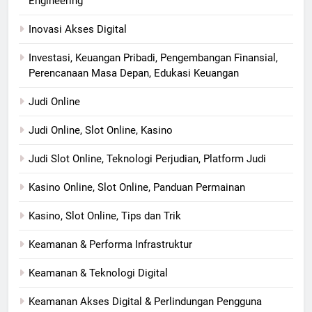
Engineering
Inovasi Akses Digital
Investasi, Keuangan Pribadi, Pengembangan Finansial,
Perencanaan Masa Depan, Edukasi Keuangan
Judi Online
Judi Online, Slot Online, Kasino
Judi Slot Online, Teknologi Perjudian, Platform Judi
Kasino Online, Slot Online, Panduan Permainan
Kasino, Slot Online, Tips dan Trik
Keamanan & Performa Infrastruktur
Keamanan & Teknologi Digital
Keamanan Akses Digital & Perlindungan Pengguna