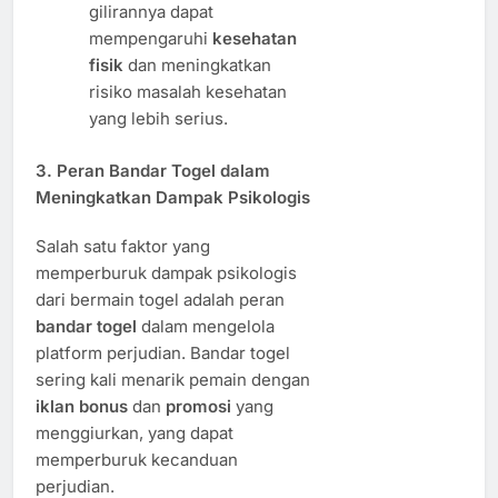
gilirannya dapat
mempengaruhi
kesehatan
fisik
dan meningkatkan
risiko masalah kesehatan
yang lebih serius.
3.
Peran Bandar Togel dalam
Meningkatkan Dampak Psikologis
Salah satu faktor yang
memperburuk dampak psikologis
dari bermain togel adalah peran
bandar togel
dalam mengelola
platform perjudian. Bandar togel
sering kali menarik pemain dengan
iklan bonus
dan
promosi
yang
menggiurkan, yang dapat
memperburuk kecanduan
perjudian.