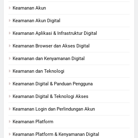
Keamanan Akun
Keamanan Akun Digital
Keamanan Aplikasi & Infrastruktur Digital
Keamanan Browser dan Akses Digital
Keamanan dan Kenyamanan Digital
Keamanan dan Teknologi
Keamanan Digital & Panduan Pengguna
Keamanan Digital & Teknologi Akses
Keamanan Login dan Perlindungan Akun
Keamanan Platform
Keamanan Platform & Kenyamanan Digital