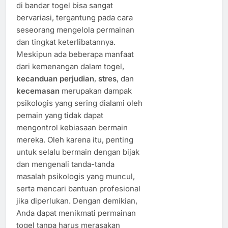
di bandar togel bisa sangat
bervariasi, tergantung pada cara
seseorang mengelola permainan
dan tingkat keterlibatannya.
Meskipun ada beberapa manfaat
dari kemenangan dalam togel,
kecanduan perjudian
,
stres
, dan
kecemasan
merupakan dampak
psikologis yang sering dialami oleh
pemain yang tidak dapat
mengontrol kebiasaan bermain
mereka. Oleh karena itu, penting
untuk selalu bermain dengan bijak
dan mengenali tanda-tanda
masalah psikologis yang muncul,
serta mencari bantuan profesional
jika diperlukan. Dengan demikian,
Anda dapat menikmati permainan
togel tanpa harus merasakan