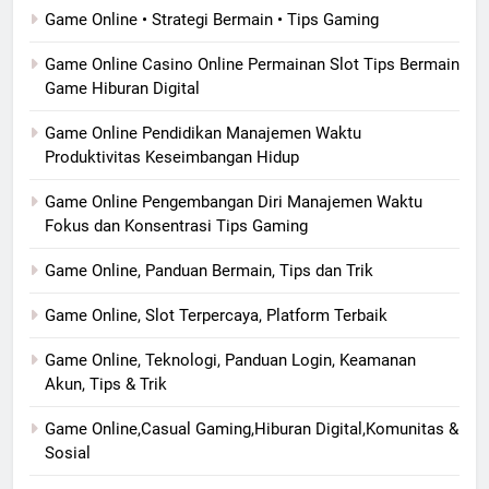
Game Online • Strategi Bermain • Tips Gaming
Game Online Casino Online Permainan Slot Tips Bermain
Game Hiburan Digital
Game Online Pendidikan Manajemen Waktu
Produktivitas Keseimbangan Hidup
Game Online Pengembangan Diri Manajemen Waktu
Fokus dan Konsentrasi Tips Gaming
Game Online, Panduan Bermain, Tips dan Trik
Game Online, Slot Terpercaya, Platform Terbaik
Game Online, Teknologi, Panduan Login, Keamanan
Akun, Tips & Trik
Game Online,Casual Gaming,Hiburan Digital,Komunitas &
Sosial