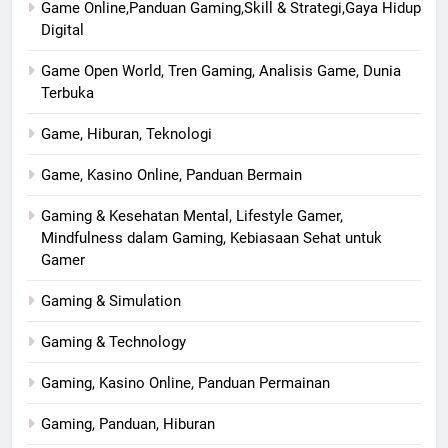
Game Online,Panduan Gaming,Skill & Strategi,Gaya Hidup
Digital
Game Open World, Tren Gaming, Analisis Game, Dunia
Terbuka
Game, Hiburan, Teknologi
Game, Kasino Online, Panduan Bermain
Gaming & Kesehatan Mental, Lifestyle Gamer,
Mindfulness dalam Gaming, Kebiasaan Sehat untuk
Gamer
Gaming & Simulation
Gaming & Technology
Gaming, Kasino Online, Panduan Permainan
Gaming, Panduan, Hiburan