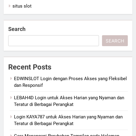
situs slot
Search
SEARCH
Recent Posts
EDWINSLOT Login dengan Proses Akses yang Fleksibel
dan Responsif
LEBAH4D Login untuk Akses Harian yang Nyaman dan
Teratur di Berbagai Perangkat
Login KAYA787 untuk Akses Harian yang Nyaman dan
Teratur di Berbagai Perangkat