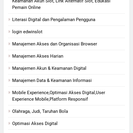
Keamanan Akun Slot, Link Alternatif Slot, Edukasi
Pemain Online
Literasi Digital dan Pengalaman Pengguna
login edwinslot
Manajemen Akses dan Organisasi Browser
Manajemen Akses Harian
Manajemen Akun & Keamanan Digital
Manajemen Data & Keamanan Informasi
Mobile Experience,Optimasi Akses Digital,User
Experience Mobile,Platform Responsif
Olahraga, Judi, Taruhan Bola
Optimasi Akses Digital