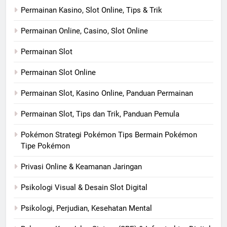
Permainan Kasino, Slot Online, Tips & Trik
Permainan Online, Casino, Slot Online
Permainan Slot
Permainan Slot Online
Permainan Slot, Kasino Online, Panduan Permainan
Permainan Slot, Tips dan Trik, Panduan Pemula
Pokémon Strategi Pokémon Tips Bermain Pokémon
Tipe Pokémon
Privasi Online & Keamanan Jaringan
Psikologi Visual & Desain Slot Digital
Psikologi, Perjudian, Kesehatan Mental