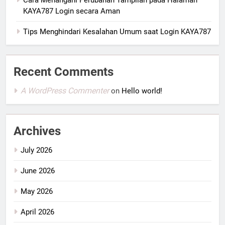
Cara Menangani Perubahan Tampilan pada Halaman
KAYA787 Login secara Aman
Tips Menghindari Kesalahan Umum saat Login KAYA787
Recent Comments
A WordPress Commenter
on
Hello world!
Archives
July 2026
June 2026
May 2026
April 2026