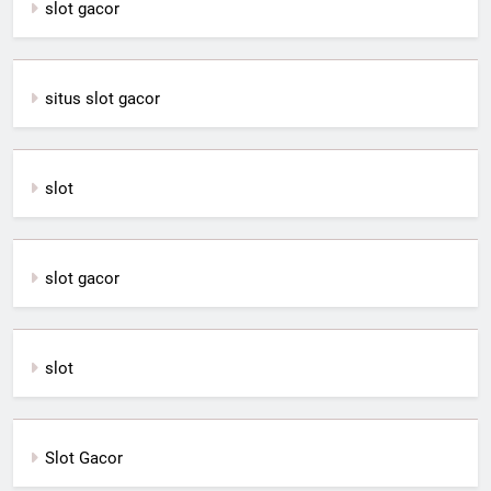
slot gacor
situs slot gacor
slot
slot gacor
slot
Slot Gacor