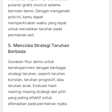
putaran gratis muncul selama
bermain demo. Dengan mengamati
pola ini, kamu dapat
memperkirakan waktu yang tepat
untuk menaikkan taruhan pada
permainan asli.
5. Mencoba Strategi Taruhan
Berbeda
Gunakan fitur demo untuk
bereksperimen dengan berbagai
strategi taruhan, seperti taruhan
konstan, taruhan progresif, atau
taruhan acak. Evaluasi hasil
masing-masing strategi dan pilih
yang paling efektif untuk
diterapkan pada permainan nyata.