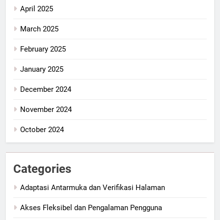
April 2025
March 2025
February 2025
January 2025
December 2024
November 2024
October 2024
Categories
Adaptasi Antarmuka dan Verifikasi Halaman
Akses Fleksibel dan Pengalaman Pengguna