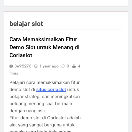
belajar slot
Cara Memaksimalkan Fitur
Demo Slot untuk Menang di
Corlaslot
8e95276
1 year ago
0
4
mins
Pelajari cara memaksimalkan fitur
demo slot di
situs corlaslot
untuk
belajar strategi dan meningkatkan
peluang menang saat bermain
dengan uang asli.
Fitur demo slot di Corlaslot adalah
alat yang sangat berguna untuk
pemain yang ingin belajar dan