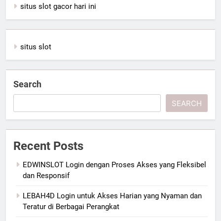
situs slot gacor hari ini
situs slot
Search
SEARCH
Recent Posts
EDWINSLOT Login dengan Proses Akses yang Fleksibel
dan Responsif
LEBAH4D Login untuk Akses Harian yang Nyaman dan
Teratur di Berbagai Perangkat