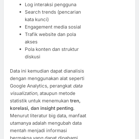
Log interaksi pengguna
Search trends (pencarian
kata kunci)
Engagement media sosial
Trafik website dan pola
akses
Pola konten dan struktur
diskusi
Data ini kemudian dapat dianalisis
dengan menggunakan alat seperti
Google Analytics, perangkat
data
visualization
, ataupun metode
statistik untuk menemukan
tren,
korelasi, dan insight penting
.
Menurut literatur big data, manfaat
utamanya adalah mengubah data
mentah menjadi informasi
bermakna yang dapat dipahami