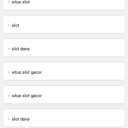
situs slot
slot
slot dana
situs slot gacor
situs slot gacor
slot dana