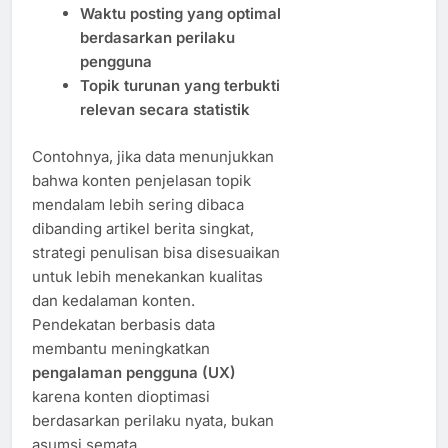
Waktu posting yang optimal
berdasarkan perilaku
pengguna
Topik turunan yang terbukti
relevan secara statistik
Contohnya, jika data menunjukkan
bahwa konten penjelasan topik
mendalam lebih sering dibaca
dibanding artikel berita singkat,
strategi penulisan bisa disesuaikan
untuk lebih menekankan kualitas
dan kedalaman konten.
Pendekatan berbasis data
membantu meningkatkan
pengalaman pengguna (UX)
karena konten dioptimasi
berdasarkan perilaku nyata, bukan
asumsi semata.