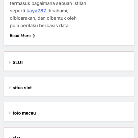
termasuk bagaimana sebuah istilah
seperti
kaya787
dipahami,
dibicarakan, dan dibentuk oleh
pola perilaku berbasis data.
Read More
SLOT
situs slot
toto macau