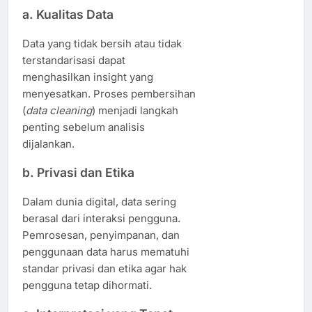
a. Kualitas Data
Data yang tidak bersih atau tidak
terstandarisasi dapat
menghasilkan insight yang
menyesatkan. Proses pembersihan
(
data cleaning
) menjadi langkah
penting sebelum analisis
dijalankan.
b. Privasi dan Etika
Dalam dunia digital, data sering
berasal dari interaksi pengguna.
Pemrosesan, penyimpanan, dan
penggunaan data harus mematuhi
standar privasi dan etika agar hak
pengguna tetap dihormati.