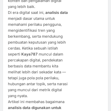
konten dan pengalaman digital
yang lebih baik.
Di era digital saat ini,
analisis data
menjadi dasar utama untuk
memahami perilaku pengguna,
mengidentifikasi tren yang
berkembang, serta mendukung
pembuatan keputusan yang lebih
cerdas. Ketika sebuah istilah
seperti
Kaya787
muncul dalam
percakapan digital, pendekatan
berbasis data membantu kita
melihat lebih dari sekadar kata —
tetapi juga pola pola perilaku,
hubungan antar topik, serta narasi
yang muncul dari metrik digital
yang nyata.
Artikel ini membahas bagaimana
analisis data digunakan untuk