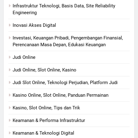
Infrastruktur Teknologi, Basis Data, Site Reliability
Engineering
Inovasi Akses Digital
Investasi, Keuangan Pribadi, Pengembangan Finansial,
Perencanaan Masa Depan, Edukasi Keuangan
Judi Online
Judi Online, Slot Online, Kasino
Judi Slot Online, Teknologi Perjudian, Platform Judi
Kasino Online, Slot Online, Panduan Permainan
Kasino, Slot Online, Tips dan Trik
Keamanan & Performa Infrastruktur
Keamanan & Teknologi Digital