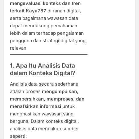
mengevaluasi konteks dan tren
terkait Kaya787
di ranah digital,
serta bagaimana wawasan data
dapat mendukung pemahaman
lebih dalam terhadap pengalaman
pengguna dan strategi digital yang
relevan.
1. Apa Itu Analisis Data
dalam Konteks Digital?
Analisis data secara sederhana
adalah proses
mengumpulkan,
membersihkan, memproses, dan
menafsirkan informasi
untuk
menghasilkan wawasan yang
berguna. Dalam konteks digital,
analisis data mencakup sumber
seperti: