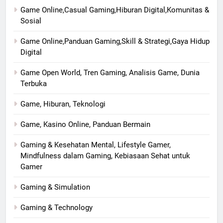
Game Online,Casual Gaming,Hiburan Digital,Komunitas &
Sosial
Game Online,Panduan Gaming,Skill & Strategi,Gaya Hidup
Digital
Game Open World, Tren Gaming, Analisis Game, Dunia
Terbuka
Game, Hiburan, Teknologi
Game, Kasino Online, Panduan Bermain
Gaming & Kesehatan Mental, Lifestyle Gamer,
Mindfulness dalam Gaming, Kebiasaan Sehat untuk
Gamer
Gaming & Simulation
Gaming & Technology