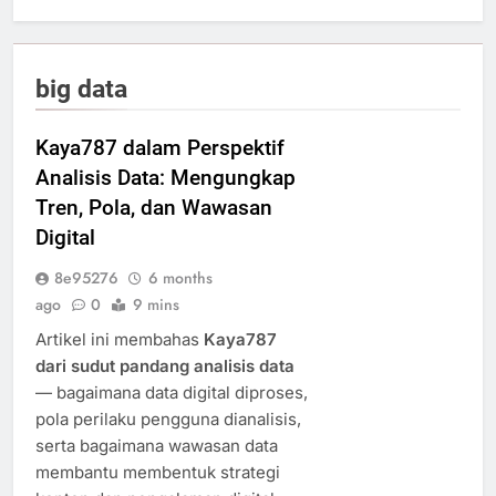
big data
Kaya787 dalam Perspektif
Analisis Data: Mengungkap
Tren, Pola, dan Wawasan
Digital
8e95276
6 months
ago
0
9 mins
Artikel ini membahas
Kaya787
dari sudut pandang analisis data
— bagaimana data digital diproses,
pola perilaku pengguna dianalisis,
serta bagaimana wawasan data
membantu membentuk strategi