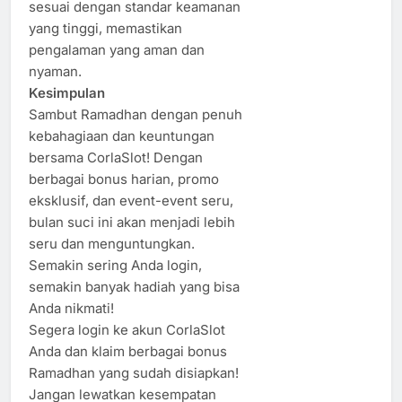
sesuai dengan standar keamanan
yang tinggi, memastikan
pengalaman yang aman dan
nyaman.
Kesimpulan
Sambut Ramadhan dengan penuh
kebahagiaan dan keuntungan
bersama CorlaSlot! Dengan
berbagai bonus harian, promo
eksklusif, dan event-event seru,
bulan suci ini akan menjadi lebih
seru dan menguntungkan.
Semakin sering Anda login,
semakin banyak hadiah yang bisa
Anda nikmati!
Segera login ke akun CorlaSlot
Anda dan klaim berbagai bonus
Ramadhan yang sudah disiapkan!
Jangan lewatkan kesempatan