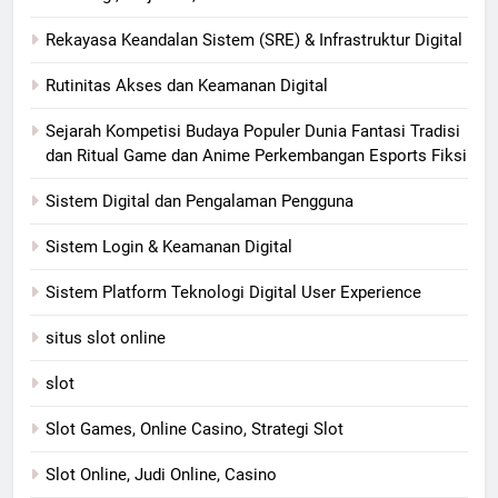
Rekayasa Keandalan Sistem (SRE) & Infrastruktur Digital
Rutinitas Akses dan Keamanan Digital
Sejarah Kompetisi Budaya Populer Dunia Fantasi Tradisi
dan Ritual Game dan Anime Perkembangan Esports Fiksi
Sistem Digital dan Pengalaman Pengguna
Sistem Login & Keamanan Digital
Sistem Platform Teknologi Digital User Experience
situs slot online
slot
Slot Games, Online Casino, Strategi Slot
Slot Online, Judi Online, Casino