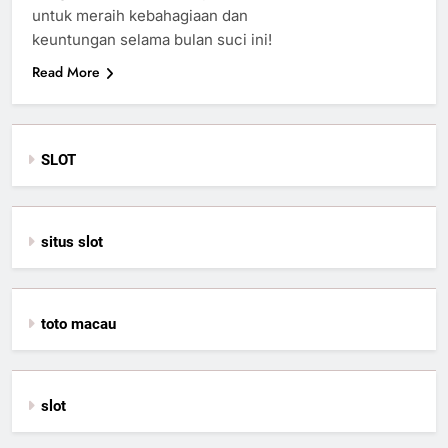
untuk meraih kebahagiaan dan
keuntungan selama bulan suci ini!
Read More
SLOT
situs slot
toto macau
slot