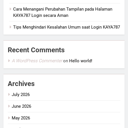
Cara Menangani Perubahan Tampilan pada Halaman
KAYA787 Login secara Aman
Tips Menghindari Kesalahan Umum saat Login KAYA787
Recent Comments
A WordPress Commenter
on
Hello world!
Archives
July 2026
June 2026
May 2026