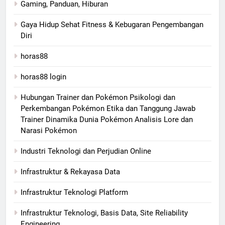
Gaming, Panduan, Hiburan
Gaya Hidup Sehat Fitness & Kebugaran Pengembangan
Diri
horas88
horas88 login
Hubungan Trainer dan Pokémon Psikologi dan
Perkembangan Pokémon Etika dan Tanggung Jawab
Trainer Dinamika Dunia Pokémon Analisis Lore dan
Narasi Pokémon
Industri Teknologi dan Perjudian Online
Infrastruktur & Rekayasa Data
Infrastruktur Teknologi Platform
Infrastruktur Teknologi, Basis Data, Site Reliability
Engineering