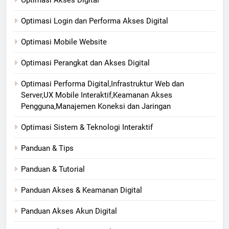
Optimasi Login dan Performa Akses Digital
Optimasi Mobile Website
Optimasi Perangkat dan Akses Digital
Optimasi Performa Digital,Infrastruktur Web dan
Server,UX Mobile Interaktif,Keamanan Akses
Pengguna,Manajemen Koneksi dan Jaringan
Optimasi Sistem & Teknologi Interaktif
Panduan & Tips
Panduan & Tutorial
Panduan Akses & Keamanan Digital
Panduan Akses Akun Digital