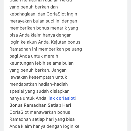
yang penuh berkah dan
kebahagiaan, dan CorlaSlot ingin
merayakan bulan suci ini dengan
memberikan bonus menarik yang
bisa Anda klaim hanya dengan
login ke akun Anda. Kejutan bonus
Ramadhan ini memberikan peluang
bagi Anda untuk meraih
keuntungan lebih selama bulan
yang penuh berkah. Jangan
lewatkan kesempatan untuk
mendapatkan hadiah-hadiah
spesial yang sudah disiapkan
hanya untuk Anda
link corlaslot
!
Bonus Ramadhan Setiap Hari
CorlaSlot menawarkan bonus
Ramadhan setiap hari yang bisa
Anda klaim hanya dengan login ke