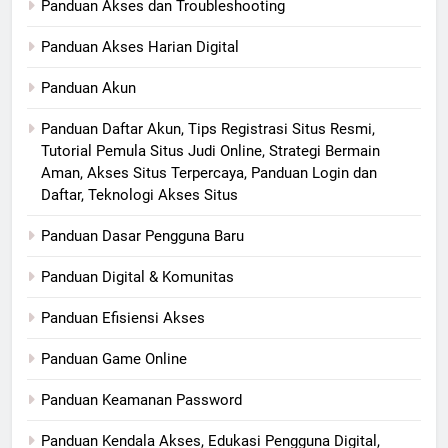
Panduan Akses dan Troubleshooting
Panduan Akses Harian Digital
Panduan Akun
Panduan Daftar Akun, Tips Registrasi Situs Resmi,
Tutorial Pemula Situs Judi Online, Strategi Bermain
Aman, Akses Situs Terpercaya, Panduan Login dan
Daftar, Teknologi Akses Situs
Panduan Dasar Pengguna Baru
Panduan Digital & Komunitas
Panduan Efisiensi Akses
Panduan Game Online
Panduan Keamanan Password
Panduan Kendala Akses, Edukasi Pengguna Digital,