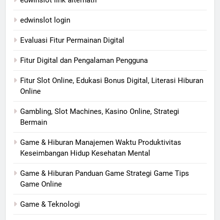
edwinslot login
Evaluasi Fitur Permainan Digital
Fitur Digital dan Pengalaman Pengguna
Fitur Slot Online, Edukasi Bonus Digital, Literasi Hiburan
Online
Gambling, Slot Machines, Kasino Online, Strategi
Bermain
Game & Hiburan Manajemen Waktu Produktivitas
Keseimbangan Hidup Kesehatan Mental
Game & Hiburan Panduan Game Strategi Game Tips
Game Online
Game & Teknologi