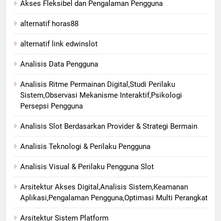
Akses Fleksibel dan Pengalaman Pengguna
alternatif horas88
alternatif link edwinslot
Analisis Data Pengguna
Analisis Ritme Permainan Digital,Studi Perilaku
Sistem,Observasi Mekanisme Interaktif,Psikologi
Persepsi Pengguna
Analisis Slot Berdasarkan Provider & Strategi Bermain
Analisis Teknologi & Perilaku Pengguna
Analisis Visual & Perilaku Pengguna Slot
Arsitektur Akses Digital,Analisis Sistem,Keamanan
Aplikasi,Pengalaman Pengguna,Optimasi Multi Perangkat
Arsitektur Sistem Platform