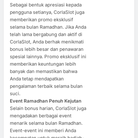
Sebagai bentuk apresiasi kepada
pengguna setianya, CorlaSlot juga
memberikan promo eksklusif
selama bulan Ramadhan. Jika Anda
telah lama bergabung dan aktif di
CorlaSlot, Anda berhak menikmati
bonus lebih besar dan penawaran
spesial lainnya. Promo eksklusif ini
memberikan keuntungan lebih
banyak dan memastikan bahwa
Anda tetap mendapatkan
pengalaman terbaik selama bulan
suci.
Event Ramadhan Penuh Kejutan
Selain bonus harian, CorlaSlot juga
mengadakan berbagai event
menarik selama bulan Ramadhan.
Event-event ini memberi Anda
kesempatan untuk meraih hadiah-