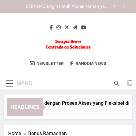
Skip
Login KAYA787 untuk Akses Harian yang Nyaman
to
dan Teratur di Berbagai Perangkat
content
Cara Menangani Perubahan Tampilan pada
Halaman KAYA787 Login secara Aman
EDWINSLOT Login dengan Proses Akses yang
Fleksibel dan Responsif
LEBAH4D Login untuk Akses Harian yang
Nyaman dan Teratur di Berbagai Perangkat
Terapia Breve
Temukan Solusi Terapi Efektif Untuk
Login KAYA787 untuk Akses Harian yang Nyaman
NEWSLETTER
RANDOM NEWS
dan Teratur di Berbagai Perangkat
Centrada En
Perubahan Positif Di Terapia Breve
Cara Menangani Perubahan Tampilan pada
Centrada En Soluciones.
Halaman KAYA787 Login secara Aman
Soluciones
MENU
WINSLOT Login dengan Proses Akses yang Fleksibel dan Resp
HEADLINES
Weeks Ago
Home
Bonus Ramadhan