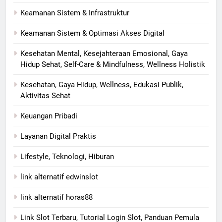
Keamanan Sistem & Infrastruktur
Keamanan Sistem & Optimasi Akses Digital
Kesehatan Mental, Kesejahteraan Emosional, Gaya
Hidup Sehat, Self-Care & Mindfulness, Wellness Holistik
Kesehatan, Gaya Hidup, Wellness, Edukasi Publik,
Aktivitas Sehat
Keuangan Pribadi
Layanan Digital Praktis
Lifestyle, Teknologi, Hiburan
link alternatif edwinslot
link alternatif horas88
Link Slot Terbaru, Tutorial Login Slot, Panduan Pemula