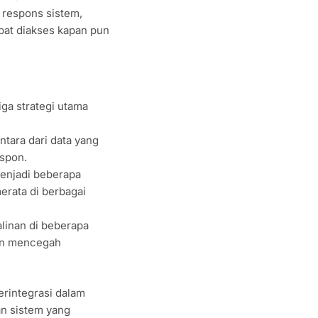
 respons sistem,
apat diakses kapan pun
ga strategi utama
tara dari data yang
spon.
enjadi beberapa
erata di berbagai
linan di beberapa
dan mencegah
erintegrasi dalam
an sistem yang