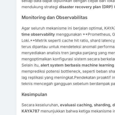
setiap data dapat dipulihkan dengan cepat dari lok
mendukung strategi
disaster recovery plan (DRP)
Monitoring dan Observabilitas
Agar seluruh mekanisme ini berjalan optimal, KA
time observability
menggunakan **Prometheus, Gr
Loki.**Metrik seperti cache hit ratio, shard latency,
terus dipantau untuk mendeteksi anomali performa
menyediakan analisis tren jangka panjang yang me
mengoptimalkan konfigurasi sistem secara berkela
Selain itu,
alert system berbasis machine learning
memprediksi potensi bottleneck, seperti beban sha
lag replikasi yang meningkat.Pendekatan proaktif 
teknis mencegah gangguan sebelum berdampak pa
Kesimpulan
Secara keseluruhan,
evaluasi caching, sharding, d
KAYA787
menunjukkan bahwa ketiga mekanisme in