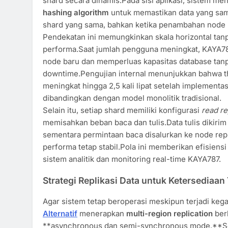
shard secara dinamis.Pada sisi aplikasi, sistem m
hashing algorithm
untuk memastikan data yang sam
shard yang sama, bahkan ketika penambahan node b
Pendekatan ini memungkinkan skala horizontal ta
performa.Saat jumlah pengguna meningkat, KAYA
node baru dan memperluas kapasitas database tan
downtime.Pengujian internal menunjukkan bahwa t
meningkat hingga 2,5 kali lipat setelah implementas
dibandingkan dengan model monolitik tradisional.
Selain itu, setiap shard memiliki konfigurasi
read re
memisahkan beban baca dan tulis.Data tulis dikirim
sementara permintaan baca disalurkan ke node rep
performa tetap stabil.Pola ini memberikan efisiensi
sistem analitik dan monitoring real-time KAYA787.
Strategi Replikasi Data untuk Ketersediaan
Agar sistem tetap beroperasi meskipun terjadi keg
Alternatif
menerapkan
multi-region replication
ber
**asynchronous dan semi-synchronous mode.**Se