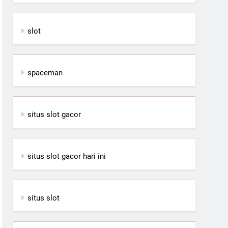
slot
spaceman
situs slot gacor
situs slot gacor hari ini
situs slot