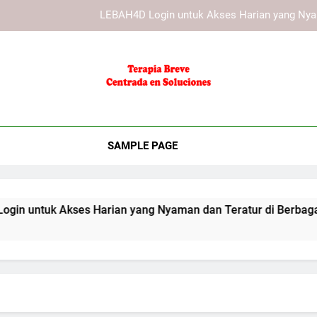
LEBAH4D Login untuk Akses Harian yang Nyam
Login KAYA787 untuk Akses Harian yang Nyam
Cara Menangani Perubahan Tampilan pada
apia Breve Centrada E
EDWINSLOT Login dengan Proses
lusi Terapi Efektif Untuk Perubahan Positif Di Terapia Breve 
LEBAH4D Login untuk Akses Harian yang Nyam
SAMPLE PAGE
Login KAYA787 untuk Akses Harian yang Nyam
Cara Menangani Perubahan Tampilan pada
kses Harian yang Nyaman dan Teratur di Berbagai Perangkat