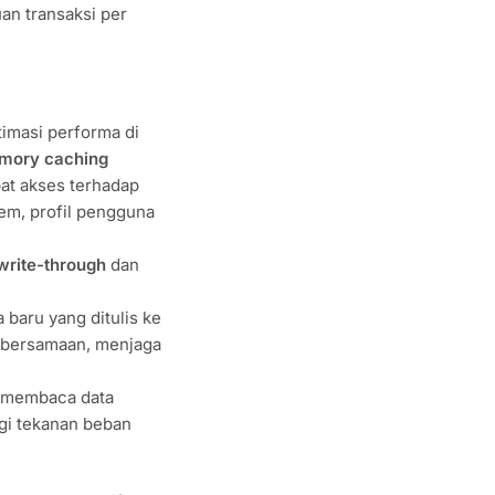
an transaksi per
timasi performa di
mory caching
t akses terhadap
tem, profil pengguna
write-through
dan
 baru yang ditulis ke
 bersamaan, menjaga
 membaca data
ngi tekanan beban