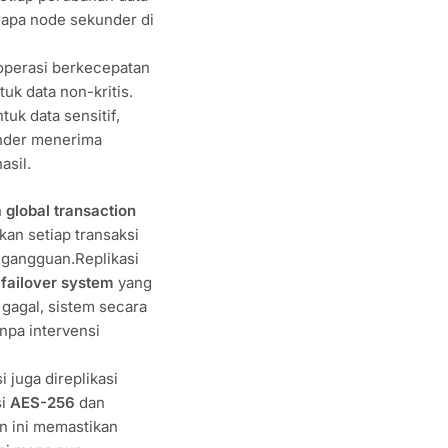
erapa node sekunder di
operasi berkecepatan
tuk data non-kritis.
tuk data sensitif,
under menerima
asil.
n
global transaction
an setiap transaksi
i gangguan.Replikasi
failover system
yang
 gagal, sistem secara
npa intervensi
i juga direplikasi
si
AES-256
dan
 ini memastikan