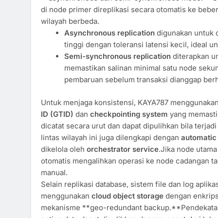
di node primer direplikasi secara otomatis ke beb
wilayah berbeda.
Asynchronous replication
digunakan untuk 
tinggi dengan toleransi latensi kecil, ideal un
Semi-synchronous replication
diterapkan un
memastikan salinan minimal satu node sek
pembaruan sebelum transaksi dianggap berh
Untuk menjaga konsistensi, KAYA787 menggunaka
ID (GTID)
dan
checkpointing system
yang memastik
dicatat secara urut dan dapat dipulihkan bila terjad
lintas wilayah ini juga dilengkapi dengan
automatic 
dikelola oleh
orchestrator service
.Jika node utama
otomatis mengalihkan operasi ke node cadangan ta
manual.
Selain replikasi database, sistem file dan log aplikas
menggunakan
cloud object storage
dengan enkrip
mekanisme **geo-redundant backup.**Pendekatan