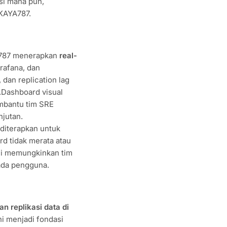
asi mana pun,
KAYA787.
YA787 menerapkan
real-
afana, dan
 dan replication lag
.Dashboard visual
mbantu tim SRE
njutan.
diterapkan untuk
rd tidak merata atau
ini memungkinkan tim
da pengguna.
an replikasi data di
i menjadi fondasi