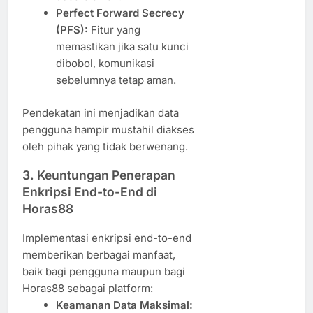
Perfect Forward Secrecy
(PFS):
Fitur yang
memastikan jika satu kunci
dibobol, komunikasi
sebelumnya tetap aman.
Pendekatan ini menjadikan data
pengguna hampir mustahil diakses
oleh pihak yang tidak berwenang.
3. Keuntungan Penerapan
Enkripsi End-to-End di
Horas88
Implementasi enkripsi end-to-end
memberikan berbagai manfaat,
baik bagi pengguna maupun bagi
Horas88 sebagai platform:
Keamanan Data Maksimal: