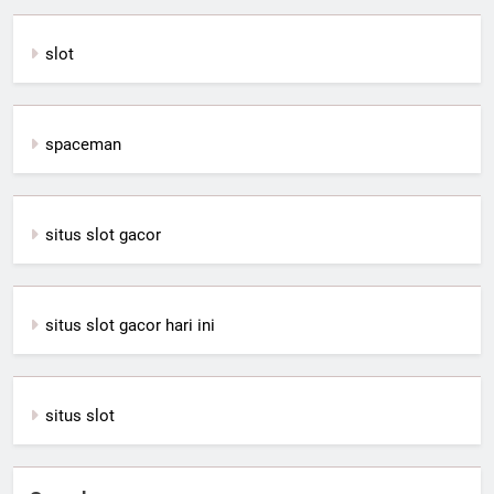
slot
spaceman
situs slot gacor
situs slot gacor hari ini
situs slot