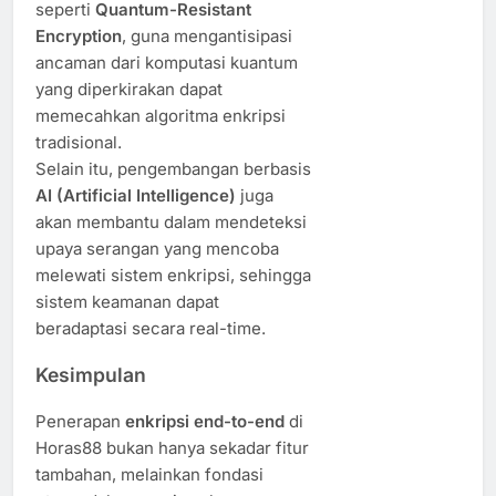
seperti
Quantum-Resistant
Encryption
, guna mengantisipasi
ancaman dari komputasi kuantum
yang diperkirakan dapat
memecahkan algoritma enkripsi
tradisional.
Selain itu, pengembangan berbasis
AI (Artificial Intelligence)
juga
akan membantu dalam mendeteksi
upaya serangan yang mencoba
melewati sistem enkripsi, sehingga
sistem keamanan dapat
beradaptasi secara real-time.
Kesimpulan
Penerapan
enkripsi end-to-end
di
Horas88 bukan hanya sekadar fitur
tambahan, melainkan fondasi