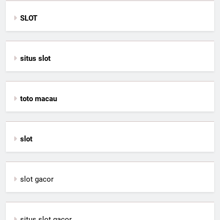
SLOT
situs slot
toto macau
slot
slot gacor
situs slot gacor