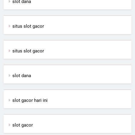
slot dana
situs slot gacor
situs slot gacor
slot dana
slot gacor hari ini
slot gacor