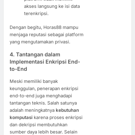
akses langsung ke isi data
terenkripsi.
Dengan begitu, Horas88 mampu
menjaga reputasi sebagai platform
yang mengutamakan privasi.
4. Tantangan dalam
Implementasi Enkripsi End-
to-End
Meski memiliki banyak
keunggulan, penerapan enkripsi
end-to-end juga menghadapi
tantangan teknis. Salah satunya
adalah meningkatnya
kebutuhan
komputasi
karena proses enkripsi
dan dekripsi membutuhkan
sumber daya lebih besar. Selain