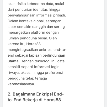
akan risiko kebocoran data, mulai
dari pencurian identitas hingga
penyalahgunaan informasi pribadi.
Dalam konteks global, serangan
siber semakin canggih dan sering
menargetkan platform dengan
jumlah pengguna besar. Oleh
karena itu, Horas88
mengintegrasikan enkripsi end-to-
end sebagai
lapisan perlindungan
utama
. Dengan teknologi ini, data
sensitif seperti informasi login,
riwayat akses, hingga preferensi
pengguna tetap terjaga
kerahasiaannya.
2. Bagaimana Enkripsi End-
to-End Bekerja di Horas88