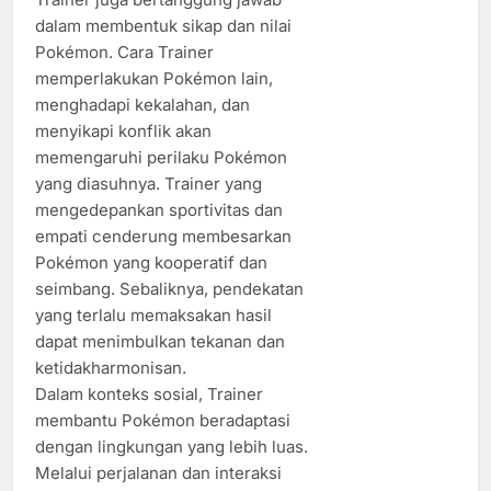
dalam membentuk sikap dan nilai
Pokémon. Cara Trainer
memperlakukan Pokémon lain,
menghadapi kekalahan, dan
menyikapi konflik akan
memengaruhi perilaku Pokémon
yang diasuhnya. Trainer yang
mengedepankan sportivitas dan
empati cenderung membesarkan
Pokémon yang kooperatif dan
seimbang. Sebaliknya, pendekatan
yang terlalu memaksakan hasil
dapat menimbulkan tekanan dan
ketidakharmonisan.
Dalam konteks sosial, Trainer
membantu Pokémon beradaptasi
dengan lingkungan yang lebih luas.
Melalui perjalanan dan interaksi