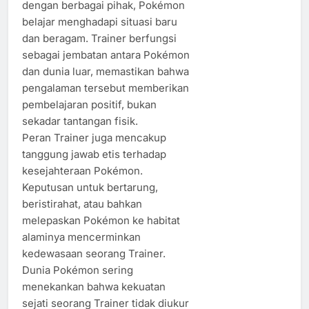
dengan berbagai pihak, Pokémon
belajar menghadapi situasi baru
dan beragam. Trainer berfungsi
sebagai jembatan antara Pokémon
dan dunia luar, memastikan bahwa
pengalaman tersebut memberikan
pembelajaran positif, bukan
sekadar tantangan fisik.
Peran Trainer juga mencakup
tanggung jawab etis terhadap
kesejahteraan Pokémon.
Keputusan untuk bertarung,
beristirahat, atau bahkan
melepaskan Pokémon ke habitat
alaminya mencerminkan
kedewasaan seorang Trainer.
Dunia Pokémon sering
menekankan bahwa kekuatan
sejati seorang Trainer tidak diukur