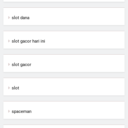
slot dana
slot gacor hari ini
slot gacor
slot
spaceman