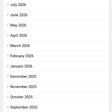
July 2026
June 2026
May 2026
April 2026
March 2026
February 2026
January 2026
December 2025
November 2025
October 2025
September 2025