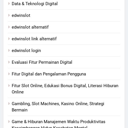
Data & Teknologi Digital
edwinslot
edwinslot alternatif
edwinslot link alternatif
edwinslot login
Evaluasi Fitur Permainan Digital
Fitur Digital dan Pengalaman Pengguna
Fitur Slot Online, Edukasi Bonus Digital, Literasi Hiburan
Online
Gambling, Slot Machines, Kasino Online, Strategi
Bermain
Game & Hiburan Manajemen Waktu Produktivitas
Keseimbangan Hidup Kesehatan Mental