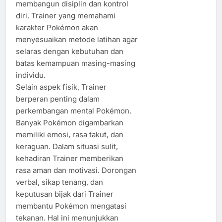
membangun disiplin dan kontrol
diri. Trainer yang memahami
karakter Pokémon akan
menyesuaikan metode latihan agar
selaras dengan kebutuhan dan
batas kemampuan masing-masing
individu.
Selain aspek fisik, Trainer
berperan penting dalam
perkembangan mental Pokémon.
Banyak Pokémon digambarkan
memiliki emosi, rasa takut, dan
keraguan. Dalam situasi sulit,
kehadiran Trainer memberikan
rasa aman dan motivasi. Dorongan
verbal, sikap tenang, dan
keputusan bijak dari Trainer
membantu Pokémon mengatasi
tekanan. Hal ini menunjukkan