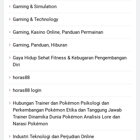
Gaming & Simulation
Gaming & Technology
Gaming, Kasino Online, Panduan Permainan
Gaming, Panduan, Hiburan
Gaya Hidup Sehat Fitness & Kebugaran Pengembangan
Diri
horas88
horas88 login
Hubungan Trainer dan Pokémon Psikologi dan
Perkembangan Pokémon Etika dan Tanggung Jawab
Trainer Dinamika Dunia Pokémon Analisis Lore dan
Narasi Pokémon
Industri Teknologi dan Perjudian Online