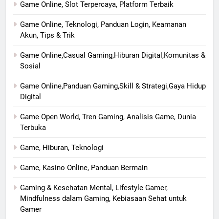
Game Online, Slot Terpercaya, Platform Terbaik
Game Online, Teknologi, Panduan Login, Keamanan
Akun, Tips & Trik
Game Online,Casual Gaming,Hiburan Digital,Komunitas &
Sosial
Game Online,Panduan Gaming,Skill & Strategi,Gaya Hidup
Digital
Game Open World, Tren Gaming, Analisis Game, Dunia
Terbuka
Game, Hiburan, Teknologi
Game, Kasino Online, Panduan Bermain
Gaming & Kesehatan Mental, Lifestyle Gamer,
Mindfulness dalam Gaming, Kebiasaan Sehat untuk
Gamer