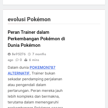
evolusi Pokémon
Peran Trainer dalam
Perkembangan Pokémon di
Dunia Pokémon
8e95276
7 months
ago
0
6 mins
Dalam dunia
POKEMON787
ALTERNATIF
, Trainer bukan
sekadar pendamping perjalanan
atau pengendali dalam
pertarungan. Peran mereka jauh
lebih kompleks dan bermakna,
terutama dalam memengaruhi
perkembangan Pokémon secara