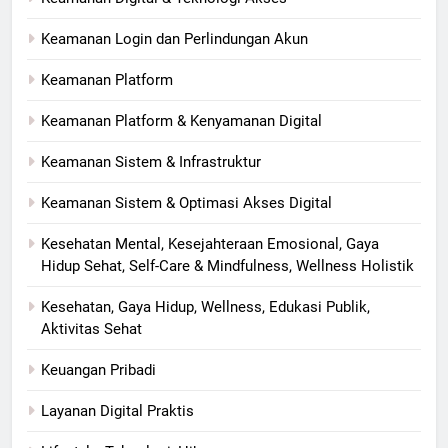
Keamanan Login dan Perlindungan Akun
Keamanan Platform
Keamanan Platform & Kenyamanan Digital
Keamanan Sistem & Infrastruktur
Keamanan Sistem & Optimasi Akses Digital
Kesehatan Mental, Kesejahteraan Emosional, Gaya
Hidup Sehat, Self-Care & Mindfulness, Wellness Holistik
Kesehatan, Gaya Hidup, Wellness, Edukasi Publik,
Aktivitas Sehat
Keuangan Pribadi
Layanan Digital Praktis