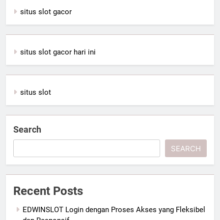
situs slot gacor
situs slot gacor hari ini
situs slot
Search
SEARCH
Recent Posts
EDWINSLOT Login dengan Proses Akses yang Fleksibel