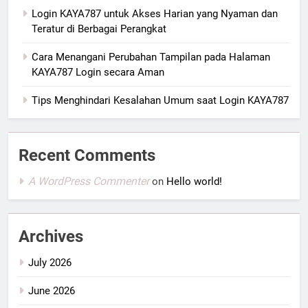
Login KAYA787 untuk Akses Harian yang Nyaman dan
Teratur di Berbagai Perangkat
Cara Menangani Perubahan Tampilan pada Halaman
KAYA787 Login secara Aman
Tips Menghindari Kesalahan Umum saat Login KAYA787
Recent Comments
A WordPress Commenter
on
Hello world!
Archives
July 2026
June 2026