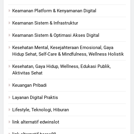
Keamanan Platform & Kenyamanan Digital
Keamanan Sistem & Infrastruktur
Keamanan Sistem & Optimasi Akses Digital
Kesehatan Mental, Kesejahteraan Emosional, Gaya
Hidup Sehat, Self-Care & Mindfulness, Wellness Holistik
Kesehatan, Gaya Hidup, Wellness, Edukasi Publik,
Aktivitas Sehat
Keuangan Pribadi
Layanan Digital Praktis
Lifestyle, Teknologi, Hiburan
link alternatif edwinslot