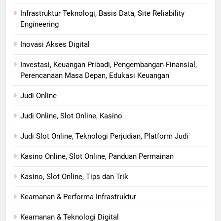
Infrastruktur Teknologi, Basis Data, Site Reliability
Engineering
Inovasi Akses Digital
Investasi, Keuangan Pribadi, Pengembangan Finansial,
Perencanaan Masa Depan, Edukasi Keuangan
Judi Online
Judi Online, Slot Online, Kasino
Judi Slot Online, Teknologi Perjudian, Platform Judi
Kasino Online, Slot Online, Panduan Permainan
Kasino, Slot Online, Tips dan Trik
Keamanan & Performa Infrastruktur
Keamanan & Teknologi Digital