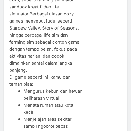
sandbox kreatif, dan life
simulator.Berbagai ulasan cozy
games menyebut judul seperti
Stardew Valley, Story of Seasons,
hingga berbagai life sim dan
farming sim sebagai contoh game
dengan tempo pelan, fokus pada
aktivitas harian, dan cocok
dimainkan santai dalam jangka
panjang.
Di game seperti ini, kamu dan
teman bisa:
Mengurus kebun dan hewan
peliharaan virtual
Menata rumah atau kota
kecil
Menjelajah area sekitar
sambil ngobrol bebas