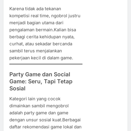
Karena tidak ada tekanan
kompetisi real time, ngobrol justru
menjadi bagian utama dari
pengalaman bermain.Kalian bisa
berbagi cerita kehidupan nyata,
curhat, atau sekadar bercanda
sambil terus menjalankan
pekerjaan kecil di dalam game.
Party Game dan Social
Game: Seru, Tapi Tetap
Sosial
Kategori lain yang cocok
dimainkan sambil mengobrol
adalah party game dan game
dengan unsur sosial kuat.Berbagai
daftar rekomendasi game lokal dan