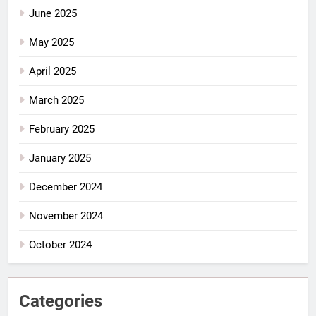
June 2025
May 2025
April 2025
March 2025
February 2025
January 2025
December 2024
November 2024
October 2024
Categories