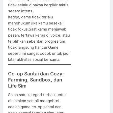
tidak selalu dipaksa berpikir taktis
secara intens.
Ketiga, game tidak terlalu
menghukum jika kamu sesekali
tidak fokus.Saat kamu menjawab
pesan, tertawa keras di voice, atau
teralihkan sebentar, progres tim
tidak langsung hancur.Game
seperti ini sangat cocok untuk jadi
latar aktivitas sosial bersama.
Co-op Santai dan Cozy:
Farming, Sandbox, dan
Life Sim
Salah satu kategori terbaik untuk
dimainkan sambil mengobrol
adalah game co-op santai dan
cozy, seperti farming simulator,