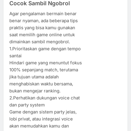
Cocok Sambil Ngobrol
Agar pengalaman bermain benar
benar nyaman, ada beberapa tips
praktis yang bisa kamu gunakan
saat memilih game online untuk
dimainkan sambil mengobrol.
1.Prioritaskan game dengan tempo
santai
Hindari game yang menuntut fokus
100% sepanjang match, terutama
jika tujuan utama adalah
menghabiskan waktu bersama,
bukan mengejar ranking.
2.Perhatikan dukungan voice chat
dan party system
Game dengan sistem party jelas,
lobi privat, atau integrasi voice
akan memudahkan kamu dan