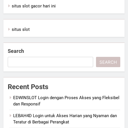
situs slot gacor hari ini
situs slot
Search
SEARCH
Recent Posts
EDWINSLOT Login dengan Proses Akses yang Fleksibel
dan Responsif
LEBAH4D Login untuk Akses Harian yang Nyaman dan
Teratur di Berbagai Perangkat