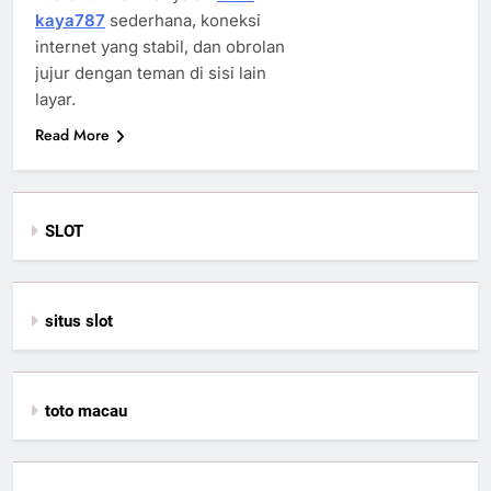
kaya787
sederhana, koneksi
internet yang stabil, dan obrolan
jujur dengan teman di sisi lain
layar.
Read More
SLOT
situs slot
toto macau