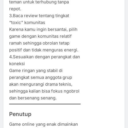
teman untuk terhubung tanpa
repot.
3.Baca review tentang tingkat
“toxic” komunitas
Karena kamu ingin bersantai, pilih
game dengan komunitas relatif
ramah sehingga obrolan tetap
positif dan tidak menguras energi.
4.Sesuaikan dengan perangkat dan
koneksi
Game ringan yang stabil di
perangkat semua anggota grup
akan mengurangi drama teknis,
sehingga kalian bisa fokus ngobrol
dan bersenang senang.
Penutup
Game online yang enak dimainkan