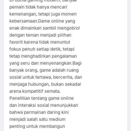
pemain tidak hanya mencari
kemenangan, tetapi juga momen
kebersamaan.Game online yang
enak dimainkan sambil mengobrol
dengan teman menjadi pilihan
favorit karena tidak menuntut
fokus penuh setiap detik, tetapi
tetap menghadirkan pengalaman
yang seru dan menyenangkan.Bagi
banyak orang, game adalah ruang
sosial untuk tertawa, bercerita, dan
menjaga hubungan, bukan sekadar
arena kompetitif semata.
Penelitian tentang game online
dan interaksi sosial menunjukkan
bahwa permainan daring kini
menjadi salah satu medium
penting untuk membangun