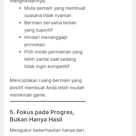
menghindarinya:
Mute pemain yang membuat
suasana tidak nyaman
Bermain bersama teman
yang suportif
Hindari menanggapi
provokasi
Pilih mode permainan yang
lebih santai saat sedang
tidak ingin kompetitif
Menciptakan ruang bermain yang
positif membuat Anda lebih mudah
menikmati game.
5. Fokus pada Progres,
Bukan Hanya Hasil
Mengukur keberhasilan hanya dari