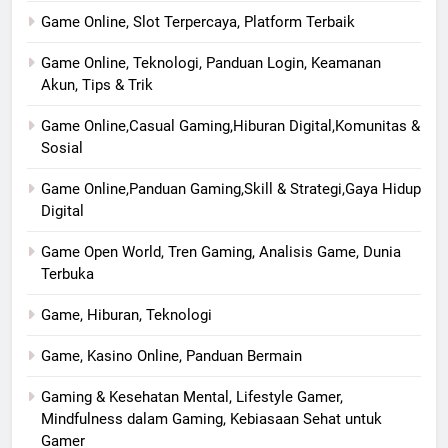
Game Online, Slot Terpercaya, Platform Terbaik
Game Online, Teknologi, Panduan Login, Keamanan
Akun, Tips & Trik
Game Online,Casual Gaming,Hiburan Digital,Komunitas &
Sosial
Game Online,Panduan Gaming,Skill & Strategi,Gaya Hidup
Digital
Game Open World, Tren Gaming, Analisis Game, Dunia
Terbuka
Game, Hiburan, Teknologi
Game, Kasino Online, Panduan Bermain
Gaming & Kesehatan Mental, Lifestyle Gamer,
Mindfulness dalam Gaming, Kebiasaan Sehat untuk
Gamer