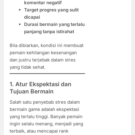
komentar negatif
Target progres yang sulit
dicapai
Durasi bermain yang terlalu
panjang tanpa istirahat
Bila dibiarkan, kondisi ini membuat
pemain kehilangan kesenangan
dan justru terjebak dalam stres
yang tidak sehat.
1. Atur Ekspektasi dan
Tujuan Bermain
Salah satu penyebab stres dalam
bermain game adalah ekspektasi
yang terlalu tinggi. Banyak pemain
ingin selalu menang, menjadi yang
terbaik, atau mencapai rank