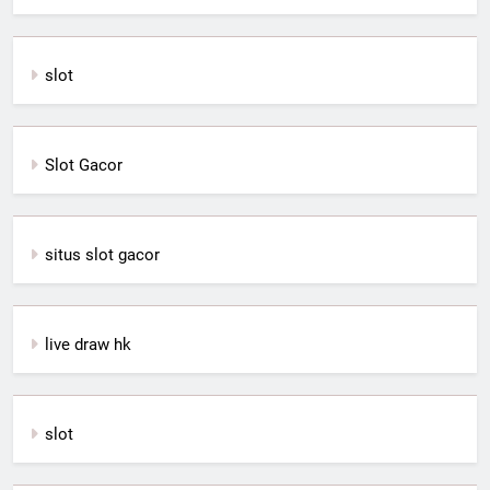
slot
Slot Gacor
situs slot gacor
live draw hk
slot