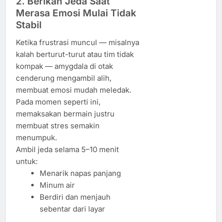
2. Berikan Jeda Saat
Merasa Emosi Mulai Tidak
Stabil
Ketika frustrasi muncul — misalnya
kalah berturut-turut atau tim tidak
kompak — amygdala di otak
cenderung mengambil alih,
membuat emosi mudah meledak.
Pada momen seperti ini,
memaksakan bermain justru
membuat stres semakin
menumpuk.
Ambil jeda selama 5–10 menit
untuk:
Menarik napas panjang
Minum air
Berdiri dan menjauh
sebentar dari layar