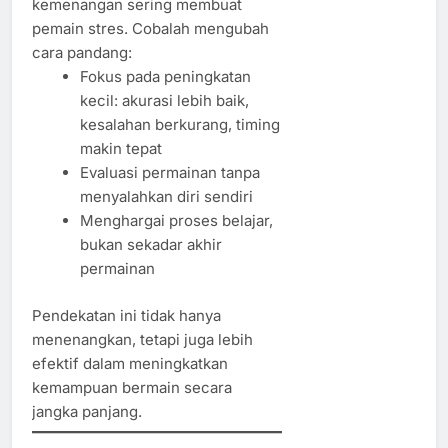
kemenangan sering membuat
pemain stres. Cobalah mengubah
cara pandang:
Fokus pada peningkatan
kecil: akurasi lebih baik,
kesalahan berkurang, timing
makin tepat
Evaluasi permainan tanpa
menyalahkan diri sendiri
Menghargai proses belajar,
bukan sekadar akhir
permainan
Pendekatan ini tidak hanya
menenangkan, tetapi juga lebih
efektif dalam meningkatkan
kemampuan bermain secara
jangka panjang.