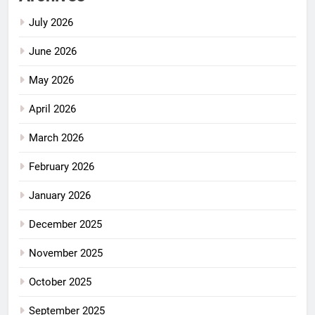
July 2026
June 2026
May 2026
April 2026
March 2026
February 2026
January 2026
December 2025
November 2025
October 2025
September 2025