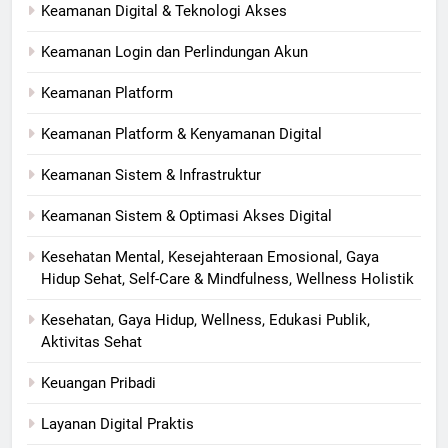
Keamanan Digital & Teknologi Akses
Keamanan Login dan Perlindungan Akun
Keamanan Platform
Keamanan Platform & Kenyamanan Digital
Keamanan Sistem & Infrastruktur
Keamanan Sistem & Optimasi Akses Digital
Kesehatan Mental, Kesejahteraan Emosional, Gaya
Hidup Sehat, Self-Care & Mindfulness, Wellness Holistik
Kesehatan, Gaya Hidup, Wellness, Edukasi Publik,
Aktivitas Sehat
Keuangan Pribadi
Layanan Digital Praktis