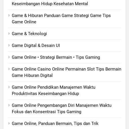
Keseimbangan Hidup Kesehatan Mental
Game & Hiburan Panduan Game Strategi Game Tips
Game Online
Game & Teknologi
Game Digital & Desain UI
Game Online • Strategi Bermain • Tips Gaming
Game Online Casino Online Permainan Slot Tips Bermain
Game Hiburan Digital
Game Online Pendidikan Manajemen Waktu
Produktivitas Keseimbangan Hidup
Game Online Pengembangan Diri Manajemen Waktu
Fokus dan Konsentrasi Tips Gaming
Game Online, Panduan Bermain, Tips dan Trik