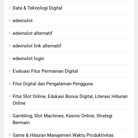
Data & Teknologi Digital
edwinslot
edwinslot alternatif
edwinslot link alternatif
edwinslot login
Evaluasi Fitur Permainan Digital
Fitur Digital dan Pengalaman Pengguna
Fitur Slot Online, Edukasi Bonus Digital, Literasi Hiburan
Online
Gambling, Slot Machines, Kasino Online, Strategi
Bermain
Game & Hiburan Manajemen Waktu Produktivitas