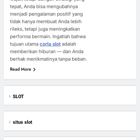
tepat, Anda bisa mengubahnya
menjadi pengalaman positif yang
tidak hanya membuat Anda lebih
rileks, tetapi juga meningkatkan
performa bermain. Ingatlah bahwa
tujuan utama
corla slot
adalah
memberikan hiburan — dan Anda
berhak menikmatinya tanpa beban.
Read More
SLOT
situs slot