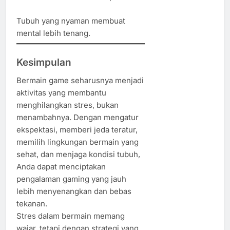
Tubuh yang nyaman membuat
mental lebih tenang.
Kesimpulan
Bermain game seharusnya menjadi
aktivitas yang membantu
menghilangkan stres, bukan
menambahnya. Dengan mengatur
ekspektasi, memberi jeda teratur,
memilih lingkungan bermain yang
sehat, dan menjaga kondisi tubuh,
Anda dapat menciptakan
pengalaman gaming yang jauh
lebih menyenangkan dan bebas
tekanan.
Stres dalam bermain memang
wajar, tetapi dengan strategi yang