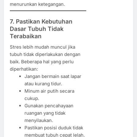
menurunkan ketegangan.
7. Pastikan Kebutuhan
Dasar Tubuh Tidak
Terabaikan
Stres lebih mudah muncul jika
tubuh tidak diperlakukan dengan
baik. Beberapa hal yang perlu
diperhatikan:
Jangan bermain saat lapar
atau kurang tidur.
Minum air putih secara
cukup.
Gunakan pencahayaan
ruangan yang tidak
menyilaukan.
Pastikan posisi duduk tidak
membuat tubuh cepat lelah.