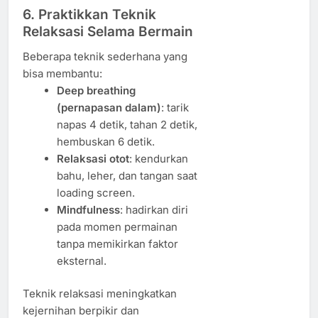
6. Praktikkan Teknik
Relaksasi Selama Bermain
Beberapa teknik sederhana yang
bisa membantu:
Deep breathing
(pernapasan dalam)
: tarik
napas 4 detik, tahan 2 detik,
hembuskan 6 detik.
Relaksasi otot
: kendurkan
bahu, leher, dan tangan saat
loading screen.
Mindfulness
: hadirkan diri
pada momen permainan
tanpa memikirkan faktor
eksternal.
Teknik relaksasi meningkatkan
kejernihan berpikir dan