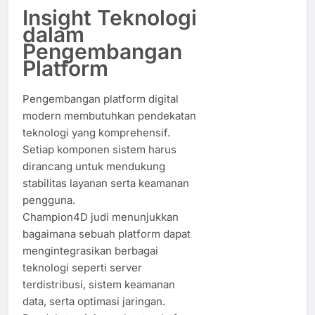
Insight Teknologi
dalam
Pengembangan
Platform
Pengembangan platform digital
modern membutuhkan pendekatan
teknologi yang komprehensif.
Setiap komponen sistem harus
dirancang untuk mendukung
stabilitas layanan serta keamanan
pengguna.
Champion4D judi menunjukkan
bagaimana sebuah platform dapat
mengintegrasikan berbagai
teknologi seperti server
terdistribusi, sistem keamanan
data, serta optimasi jaringan.