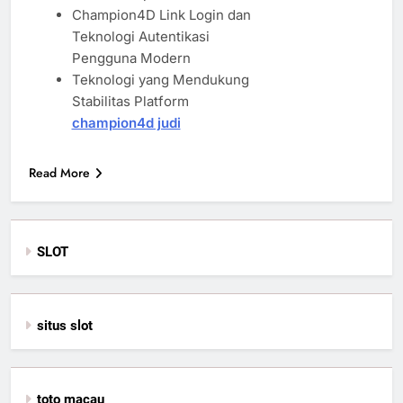
Champion4D Link Login dan
Teknologi Autentikasi
Pengguna Modern
Teknologi yang Mendukung
Stabilitas Platform
champion4d judi
Read More
SLOT
situs slot
toto macau