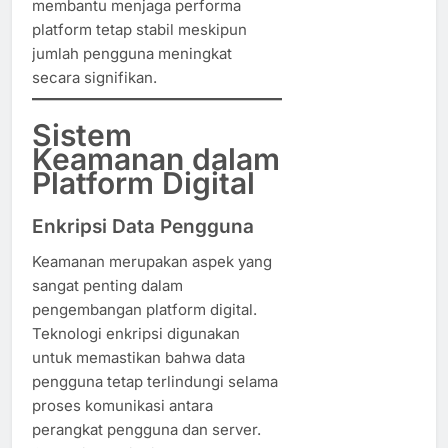
membantu menjaga performa
platform tetap stabil meskipun
jumlah pengguna meningkat
secara signifikan.
Sistem
Keamanan dalam
Platform Digital
Enkripsi Data Pengguna
Keamanan merupakan aspek yang
sangat penting dalam
pengembangan platform digital.
Teknologi enkripsi digunakan
untuk memastikan bahwa data
pengguna tetap terlindungi selama
proses komunikasi antara
perangkat pengguna dan server.