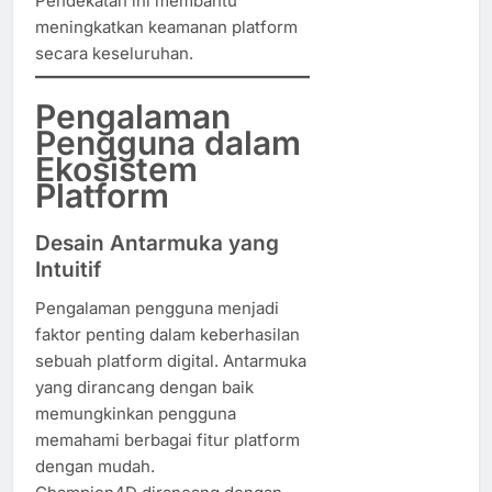
Pendekatan ini membantu
meningkatkan keamanan platform
secara keseluruhan.
Pengalaman
Pengguna dalam
Ekosistem
Platform
Desain Antarmuka yang
Intuitif
Pengalaman pengguna menjadi
faktor penting dalam keberhasilan
sebuah platform digital. Antarmuka
yang dirancang dengan baik
memungkinkan pengguna
memahami berbagai fitur platform
dengan mudah.