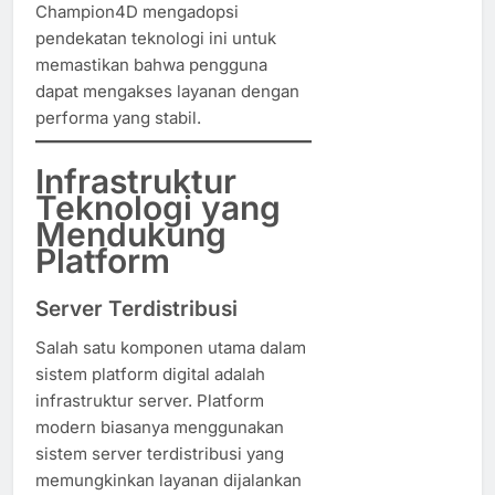
Champion4D mengadopsi
pendekatan teknologi ini untuk
memastikan bahwa pengguna
dapat mengakses layanan dengan
performa yang stabil.
Infrastruktur
Teknologi yang
Mendukung
Platform
Server Terdistribusi
Salah satu komponen utama dalam
sistem platform digital adalah
infrastruktur server. Platform
modern biasanya menggunakan
sistem server terdistribusi yang
memungkinkan layanan dijalankan