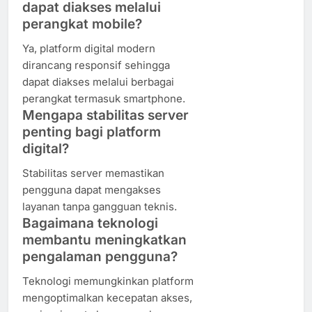
dapat diakses melalui
perangkat mobile?
Ya, platform digital modern
dirancang responsif sehingga
dapat diakses melalui berbagai
perangkat termasuk smartphone.
Mengapa stabilitas server
penting bagi platform
digital?
Stabilitas server memastikan
pengguna dapat mengakses
layanan tanpa gangguan teknis.
Bagaimana teknologi
membantu meningkatkan
pengalaman pengguna?
Teknologi memungkinkan platform
mengoptimalkan kecepatan akses,