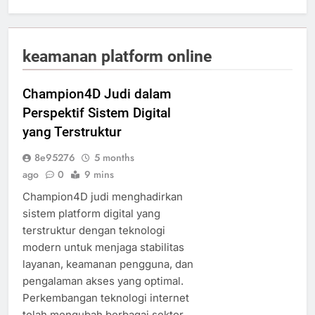
keamanan platform online
Champion4D Judi dalam
Perspektif Sistem Digital
yang Terstruktur
8e95276
5 months
ago
0
9 mins
Champion4D judi menghadirkan
sistem platform digital yang
terstruktur dengan teknologi
modern untuk menjaga stabilitas
layanan, keamanan pengguna, dan
pengalaman akses yang optimal.
Perkembangan teknologi internet
telah mengubah berbagai sektor