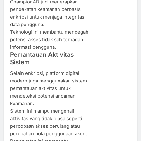
Champion4D judi menerapkan
pendekatan keamanan berbasis
enkripsi untuk menjaga integritas
data pengguna.
Teknologi ini membantu mencegah
potensi akses tidak sah terhadap
informasi pengguna.
Pemantauan Aktivitas
Sistem
Selain enkripsi, platform digital
modern juga menggunakan sistem
pemantauan aktivitas untuk
mendeteksi potensi ancaman
keamanan.
Sistem ini mampu mengenali
aktivitas yang tidak biasa seperti
percobaan akses berulang atau
perubahan pola penggunaan akun.