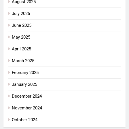
August 2025
July 2025
June 2025
May 2025
April 2025
March 2025
February 2025
January 2025
December 2024
November 2024
October 2024