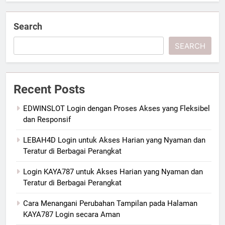
Search
SEARCH
Recent Posts
EDWINSLOT Login dengan Proses Akses yang Fleksibel
dan Responsif
LEBAH4D Login untuk Akses Harian yang Nyaman dan
Teratur di Berbagai Perangkat
Login KAYA787 untuk Akses Harian yang Nyaman dan
Teratur di Berbagai Perangkat
Cara Menangani Perubahan Tampilan pada Halaman
KAYA787 Login secara Aman