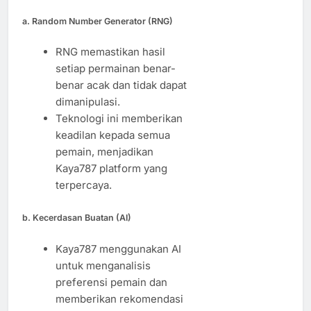
a. Random Number Generator (RNG)
RNG memastikan hasil
setiap permainan benar-
benar acak dan tidak dapat
dimanipulasi.
Teknologi ini memberikan
keadilan kepada semua
pemain, menjadikan
Kaya787 platform yang
terpercaya.
b. Kecerdasan Buatan (AI)
Kaya787 menggunakan AI
untuk menganalisis
preferensi pemain dan
memberikan rekomendasi