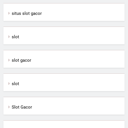
situs slot gacor
slot
slot gacor
slot
Slot Gacor