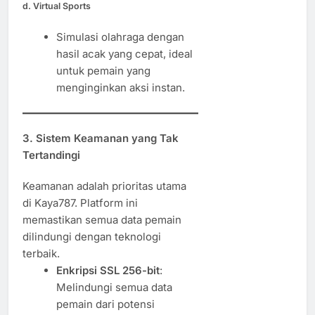
d. Virtual Sports
Simulasi olahraga dengan
hasil acak yang cepat, ideal
untuk pemain yang
menginginkan aksi instan.
3. Sistem Keamanan yang Tak
Tertandingi
Keamanan adalah prioritas utama
di Kaya787. Platform ini
memastikan semua data pemain
dilindungi dengan teknologi
terbaik.
Enkripsi SSL 256-bit
:
Melindungi semua data
pemain dari potensi