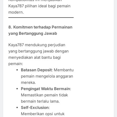
Kaya787 pilihan ideal bagi pemain
modern.
8. Komitmen terhadap Permainan
yang Bertanggung Jawab
Kaya787 mendukung perjudian
yang bertanggung jawab dengan
menyediakan alat bantu bagi
pemain:
Batasan Deposit
: Membantu
pemain mengelola anggaran
mereka.
Pengingat Waktu Bermain
:
Memastikan pemain tidak
bermain terlalu lama.
Self-Exclusion
:
Memberikan opsi untuk