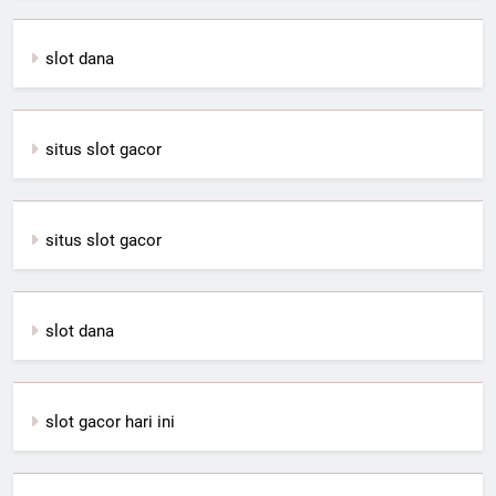
slot dana
situs slot gacor
situs slot gacor
slot dana
slot gacor hari ini