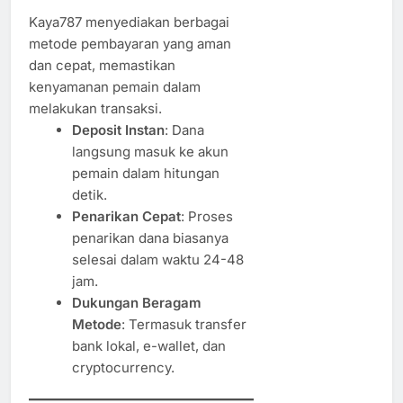
Kaya787 menyediakan berbagai
metode pembayaran yang aman
dan cepat, memastikan
kenyamanan pemain dalam
melakukan transaksi.
Deposit Instan
: Dana
langsung masuk ke akun
pemain dalam hitungan
detik.
Penarikan Cepat
: Proses
penarikan dana biasanya
selesai dalam waktu 24-48
jam.
Dukungan Beragam
Metode
: Termasuk transfer
bank lokal, e-wallet, dan
cryptocurrency.