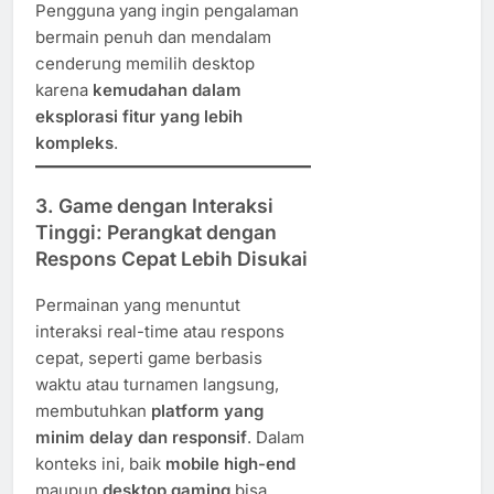
Pengguna yang ingin pengalaman
bermain penuh dan mendalam
cenderung memilih desktop
karena
kemudahan dalam
eksplorasi fitur yang lebih
kompleks
.
3. Game dengan Interaksi
Tinggi: Perangkat dengan
Respons Cepat Lebih Disukai
Permainan yang menuntut
interaksi real-time atau respons
cepat, seperti game berbasis
waktu atau turnamen langsung,
membutuhkan
platform yang
minim delay dan responsif
. Dalam
konteks ini, baik
mobile high-end
maupun
desktop gaming
bisa