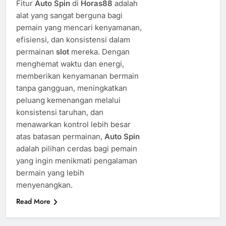
Fitur
Auto Spin
di
Horas88
adalah
alat yang sangat berguna bagi
pemain yang mencari kenyamanan,
efisiensi, dan konsistensi dalam
permainan
slot
mereka. Dengan
menghemat waktu dan energi,
memberikan kenyamanan bermain
tanpa gangguan, meningkatkan
peluang kemenangan melalui
konsistensi taruhan, dan
menawarkan kontrol lebih besar
atas batasan permainan,
Auto Spin
adalah pilihan cerdas bagi pemain
yang ingin menikmati pengalaman
bermain yang lebih
menyenangkan.
Read More