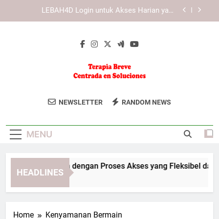
Skip
Login KAYA787 untuk Akses Harian yang Nyaman
to
dan Teratur di Berbagai Perangkat
content
Cara Menangani Perubahan Tampilan pada
Halaman KAYA787 Login secara Aman
EDWINSLOT Login dengan Proses Akses yang
Fleksibel dan Responsif
LEBAH4D Login untuk Akses Harian yang
Nyaman dan Teratur di Berbagai Perangkat
Terapia Breve
Temukan Solusi Terapi Efektif Untuk
Login KAYA787 untuk Akses Harian yang Nyaman
NEWSLETTER
RANDOM NEWS
dan Teratur di Berbagai Perangkat
Centrada En
Perubahan Positif Di Terapia Breve
Cara Menangani Perubahan Tampilan pada
Centrada En Soluciones.
Halaman KAYA787 Login secara Aman
Soluciones
MENU
WINSLOT Login dengan Proses Akses yang Fleksibel dan Res
HEADLINES
Weeks Ago
Home
Kenyamanan Bermain