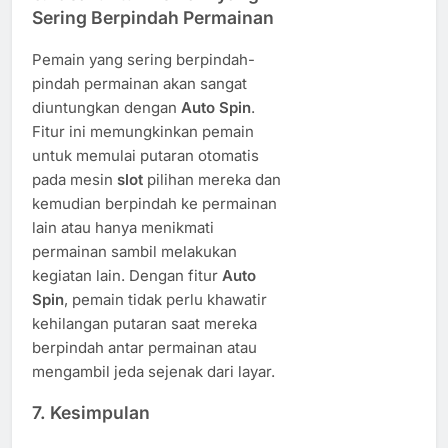
Sering Berpindah Permainan
Pemain yang sering berpindah-
pindah permainan akan sangat
diuntungkan dengan
Auto Spin
.
Fitur ini memungkinkan pemain
untuk memulai putaran otomatis
pada mesin
slot
pilihan mereka dan
kemudian berpindah ke permainan
lain atau hanya menikmati
permainan sambil melakukan
kegiatan lain. Dengan fitur
Auto
Spin
, pemain tidak perlu khawatir
kehilangan putaran saat mereka
berpindah antar permainan atau
mengambil jeda sejenak dari layar.
7.
Kesimpulan