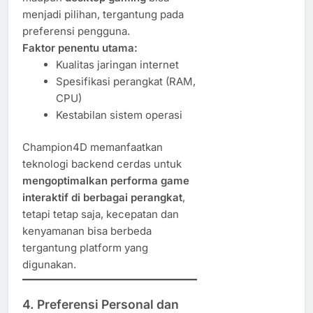
menjadi pilihan, tergantung pada
preferensi pengguna.
Faktor penentu utama:
Kualitas jaringan internet
Spesifikasi perangkat (RAM,
CPU)
Kestabilan sistem operasi
Champion4D memanfaatkan
teknologi backend cerdas untuk
mengoptimalkan performa game
interaktif di berbagai perangkat
,
tetapi tetap saja, kecepatan dan
kenyamanan bisa berbeda
tergantung platform yang
digunakan.
4. Preferensi Personal dan