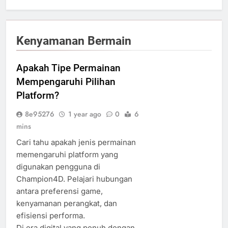
Kenyamanan Bermain
Apakah Tipe Permainan
Mempengaruhi Pilihan
Platform?
8e95276
1 year ago
0
6
mins
Cari tahu apakah jenis permainan
memengaruhi platform yang
digunakan pengguna di
Champion4D. Pelajari hubungan
antara preferensi game,
kenyamanan perangkat, dan
efisiensi performa.
Di era digital yang penuh dengan