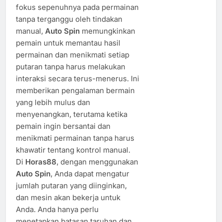
fokus sepenuhnya pada permainan
tanpa terganggu oleh tindakan
manual,
Auto Spin
memungkinkan
pemain untuk memantau hasil
permainan dan menikmati setiap
putaran tanpa harus melakukan
interaksi secara terus-menerus. Ini
memberikan pengalaman bermain
yang lebih mulus dan
menyenangkan, terutama ketika
pemain ingin bersantai dan
menikmati permainan tanpa harus
khawatir tentang kontrol manual.
Di
Horas88
, dengan menggunakan
Auto Spin
, Anda dapat mengatur
jumlah putaran yang diinginkan,
dan mesin akan bekerja untuk
Anda. Anda hanya perlu
menetapkan batasan taruhan dan