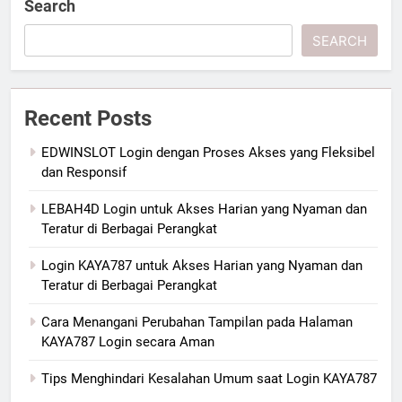
Search
SEARCH
Recent Posts
EDWINSLOT Login dengan Proses Akses yang Fleksibel
dan Responsif
LEBAH4D Login untuk Akses Harian yang Nyaman dan
Teratur di Berbagai Perangkat
Login KAYA787 untuk Akses Harian yang Nyaman dan
Teratur di Berbagai Perangkat
Cara Menangani Perubahan Tampilan pada Halaman
KAYA787 Login secara Aman
Tips Menghindari Kesalahan Umum saat Login KAYA787