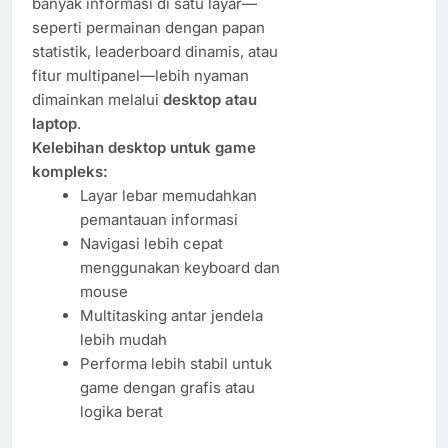
banyak informasi di satu layar—
seperti permainan dengan papan
statistik, leaderboard dinamis, atau
fitur multipanel—lebih nyaman
dimainkan melalui
desktop atau
laptop
.
Kelebihan desktop untuk game
kompleks:
Layar lebar memudahkan
pemantauan informasi
Navigasi lebih cepat
menggunakan keyboard dan
mouse
Multitasking antar jendela
lebih mudah
Performa lebih stabil untuk
game dengan grafis atau
logika berat