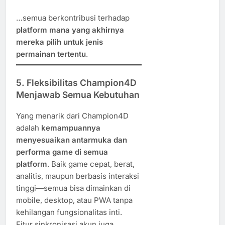
…semua berkontribusi terhadap
platform mana yang akhirnya
mereka pilih untuk jenis
permainan tertentu
.
5. Fleksibilitas Champion4D
Menjawab Semua Kebutuhan
Yang menarik dari Champion4D
adalah
kemampuannya
menyesuaikan antarmuka dan
performa game di semua
platform
. Baik game cepat, berat,
analitis, maupun berbasis interaksi
tinggi—semua bisa dimainkan di
mobile, desktop, atau PWA tanpa
kehilangan fungsionalitas inti.
Fitur sinkronisasi akun juga