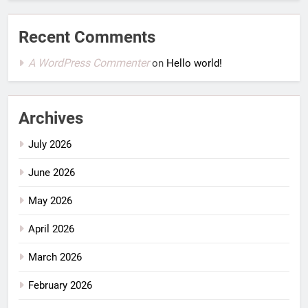
Recent Comments
A WordPress Commenter
on
Hello world!
Archives
July 2026
June 2026
May 2026
April 2026
March 2026
February 2026