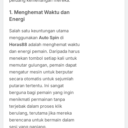
peluang kemenangan mereka.
1.
Menghemat Waktu dan
Energi
Salah satu keuntungan utama
menggunakan
Auto Spin
di
Horas88
adalah menghemat waktu
dan energi pemain. Daripada harus
menekan tombol setiap kali untuk
memutar gulungan, pemain dapat
mengatur mesin untuk berputar
secara otomatis untuk sejumlah
putaran tertentu. Ini sangat
berguna bagi pemain yang ingin
menikmati permainan tanpa
terjebak dalam proses klik
berulang, terutama jika mereka
berencana untuk bermain dalam
sesi yang panjang.