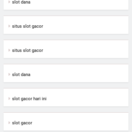
slot dana
situs slot gacor
situs slot gacor
slot dana
slot gacor hari ini
slot gacor