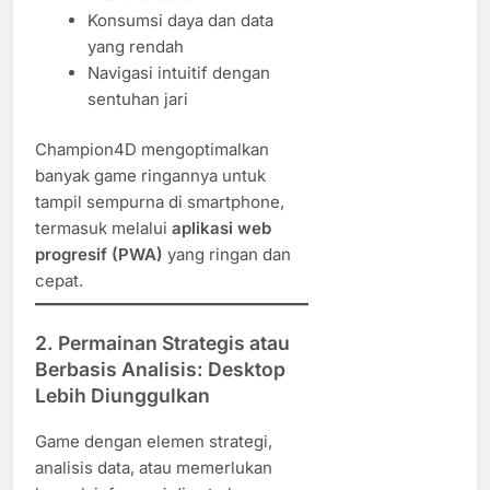
Konsumsi daya dan data
yang rendah
Navigasi intuitif dengan
sentuhan jari
Champion4D mengoptimalkan
banyak game ringannya untuk
tampil sempurna di smartphone,
termasuk melalui
aplikasi web
progresif (PWA)
yang ringan dan
cepat.
2. Permainan Strategis atau
Berbasis Analisis: Desktop
Lebih Diunggulkan
Game dengan elemen strategi,
analisis data, atau memerlukan