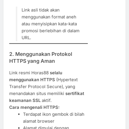
Link asli tidak akan
menggunakan format aneh
atau menyisipkan kata-kata
promosi berlebihan di dalam
URL.
2. Menggunakan Protokol
HTTPS yang Aman
Link resmi Horas88
selalu
menggunakan HTTPS
(Hypertext
Transfer Protocol Secure), yang
menandakan situs memiliki
sertifikat
keamanan SSL
aktif.
Cara mengenali HTTPS:
Terdapat ikon gembok di bilah
alamat browser
Alamat dimulai dengan