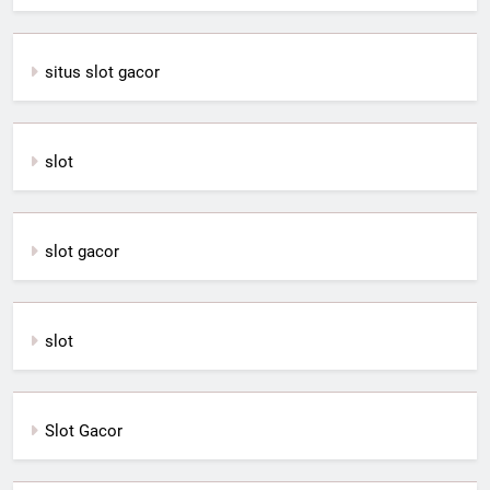
situs slot gacor
slot
slot gacor
slot
Slot Gacor