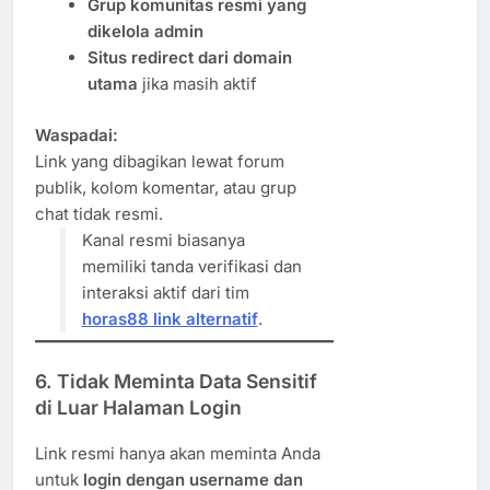
Grup komunitas resmi yang
dikelola admin
Situs redirect dari domain
utama
jika masih aktif
Waspadai:
Link yang dibagikan lewat forum
publik, kolom komentar, atau grup
chat tidak resmi.
Kanal resmi biasanya
memiliki tanda verifikasi dan
interaksi aktif dari tim
horas88 link alternatif
.
6. Tidak Meminta Data Sensitif
di Luar Halaman Login
Link resmi hanya akan meminta Anda
untuk
login dengan username dan