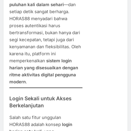
puluhan kali dalam sehari
—dan
setiap detik sangat berharga.
HORAS88 menyadari bahwa
proses autentikasi harus
bertransformasi, bukan hanya dari
segi kecepatan, tetapi juga dari
kenyamanan dan fleksibilitas. Oleh
karena itu, platform ini
memperkenalkan
sistem login
harian yang disesuaikan dengan
ritme aktivitas digital pengguna
modern
.
Login Sekali untuk Akses
Berkelanjutan
Salah satu fitur unggulan
HORAS88 adalah konsep
login