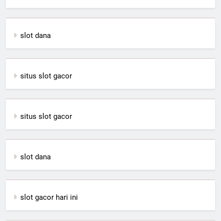
slot dana
situs slot gacor
situs slot gacor
slot dana
slot gacor hari ini