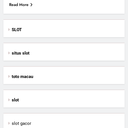
Read More
SLOT
situs slot
toto macau
slot
slot gacor