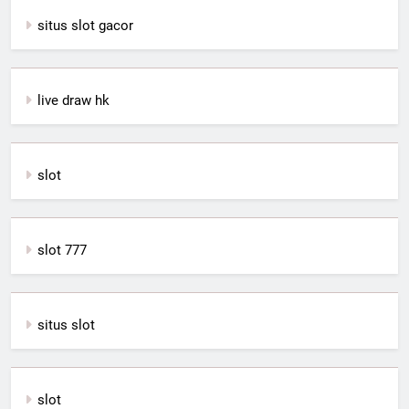
situs slot gacor
live draw hk
slot
slot 777
situs slot
slot