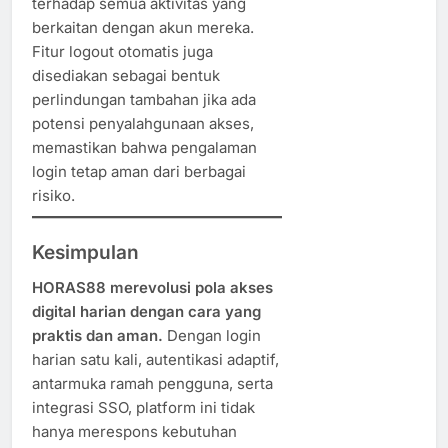
terhadap semua aktivitas yang
berkaitan dengan akun mereka.
Fitur logout otomatis juga
disediakan sebagai bentuk
perlindungan tambahan jika ada
potensi penyalahgunaan akses,
memastikan bahwa pengalaman
login tetap aman dari berbagai
risiko.
Kesimpulan
HORAS88 merevolusi pola akses
digital harian dengan cara yang
praktis dan aman.
Dengan login
harian satu kali, autentikasi adaptif,
antarmuka ramah pengguna, serta
integrasi SSO, platform ini tidak
hanya merespons kebutuhan