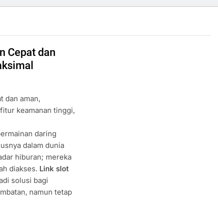
in Cepat dan
aksimal
at dan aman,
itur keamanan tinggi,
permainan daring
susnya dalam dunia
kadar hiburan; mereka
ah diakses.
Link slot
di solusi bagi
ambatan, namun tetap