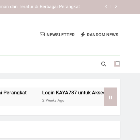
an dan Teratur di Berbagai Perangkat
an dan Teratur di Berbagai Perangkat
 Halaman KAYA787 Login secara Aman
NEWSLETTER
RANDOM NEWS
n Soluciones
 Akses yang Fleksibel dan Responsif
Centrada En Soluciones.
an dan Teratur di Berbagai Perangkat
an dan Teratur di Berbagai Perangkat
 Halaman KAYA787 Login secara Aman
Login KAYA787 untuk Akses Harian yang Nyaman dan Te
2 Weeks Ago