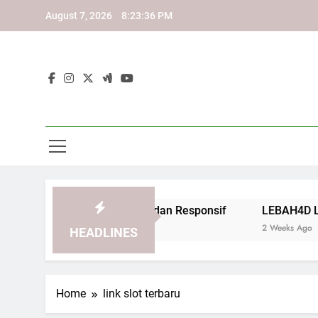
Skip
August 7, 2026
8:23:37 PM
to
content
Ter
Temukan So
s yang Fleksibel dan Responsif
LEBAH4D Login untuk A
2 Weeks Ago
HEADLINES
Home
link slot terbaru