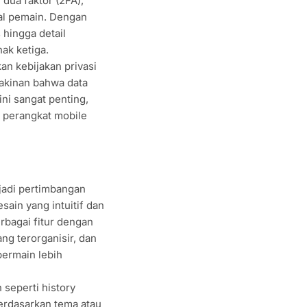
 dua faktor (2FA),
ial pemain. Dengan
s hingga detail
ak ketiga.
kan kebijakan privasi
akinan bahwa data
ni sangat penting,
 perangkat mobile
jadi pertimbangan
sain yang intuitif dan
rbagai fitur dengan
ng terorganisir, dan
bermain lebih
seperti history
berdasarkan tema atau