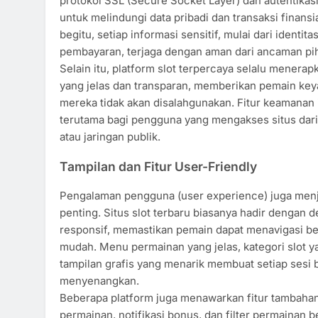
protokol SSL (Secure Socket Layer) dan autentikasi
untuk melindungi data pribadi dan transaksi finans
begitu, setiap informasi sensitif, mulai dari identita
pembayaran, terjaga dengan aman dari ancaman pih
Selain itu, platform slot terpercaya selalu menerap
yang jelas dan transparan, memberikan pemain key
mereka tidak akan disalahgunakan. Fitur keamanan i
terutama bagi pengguna yang mengakses situs dari
atau jaringan publik.
Tampilan dan Fitur User-Friendly
Pengalaman pengguna (user experience) juga men
penting. Situs slot terbaru biasanya hadir dengan de
responsif, memastikan pemain dapat menavigasi be
mudah. Menu permainan yang jelas, kategori slot ya
tampilan grafis yang menarik membuat setiap sesi 
menyenangkan.
Beberapa platform juga menawarkan fitur tambahan 
permainan, notifikasi bonus, dan filter permainan 