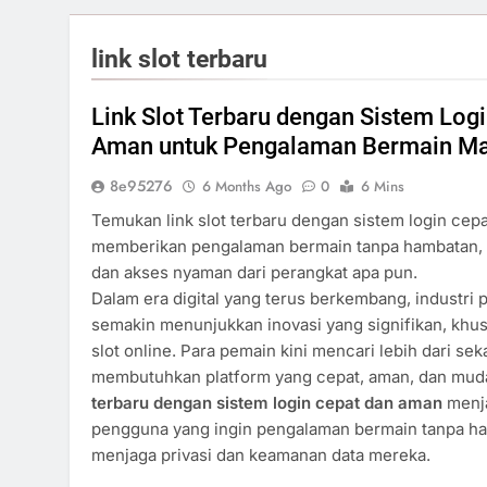
link slot terbaru
Link Slot Terbaru dengan Sistem Log
Aman untuk Pengalaman Bermain M
8e95276
6 Months Ago
0
6 Mins
Temukan link slot terbaru dengan sistem login cep
memberikan pengalaman bermain tanpa hambatan, f
dan akses nyaman dari perangkat apa pun.
Dalam era digital yang terus berkembang, industri 
semakin menunjukkan inovasi yang signifikan, khu
slot online. Para pemain kini mencari lebih dari se
membutuhkan platform yang cepat, aman, dan mud
terbaru dengan sistem login cepat dan aman
menja
pengguna yang ingin pengalaman bermain tanpa h
menjaga privasi dan keamanan data mereka.