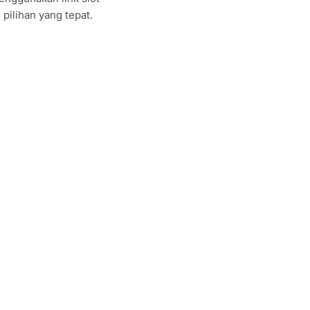
pilihan yang tepat.