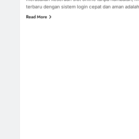
terbaru dengan sistem login cepat dan aman adalah 
Read More