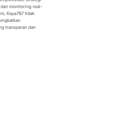
 dan monitoring real-
ni, Kaya787 tidak
ningkatkan
ang transparan dan