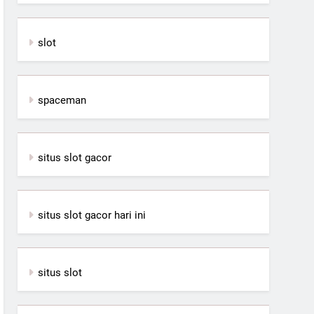
slot
spaceman
situs slot gacor
situs slot gacor hari ini
situs slot