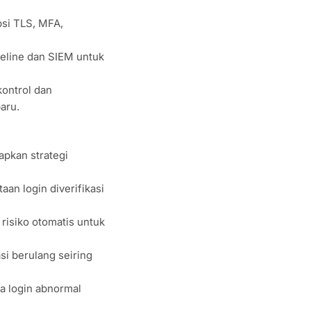
psi TLS, MFA,
eline dan SIEM untuk
kontrol dan
aru.
pkan strategi
aan login diverifikasi
risiko otomatis untuk
i berulang seiring
a login abnormal