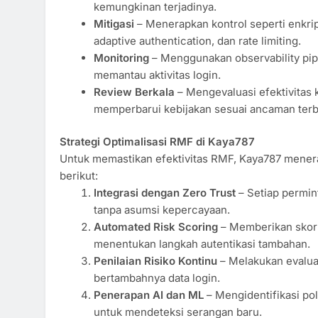
kemungkinan terjadinya.
Mitigasi
– Menerapkan kontrol seperti enkri
adaptive authentication, dan rate limiting.
Monitoring
– Menggunakan observability pip
memantau aktivitas login.
Review Berkala
– Mengevaluasi efektivitas 
memperbarui kebijakan sesuai ancaman terb
Strategi Optimalisasi RMF di Kaya787
Untuk memastikan efektivitas RMF, Kaya787 menera
berikut:
Integrasi dengan Zero Trust
– Setiap permint
tanpa asumsi kepercayaan.
Automated Risk Scoring
– Memberikan skor 
menentukan langkah autentikasi tambahan.
Penilaian Risiko Kontinu
– Melakukan evaluas
bertambahnya data login.
Penerapan AI dan ML
– Mengidentifikasi pol
untuk mendeteksi serangan baru.