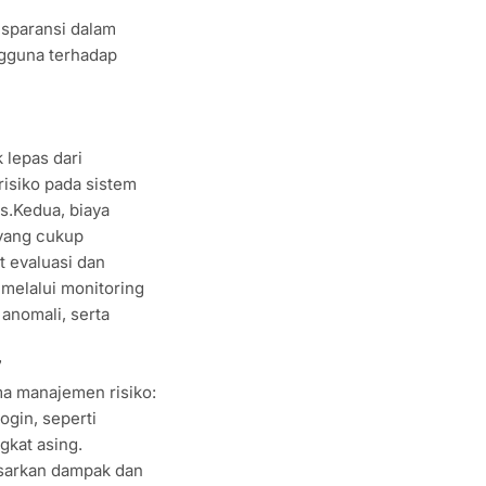
sparansi dalam
gguna terhadap
 lepas dari
isiko pada sistem
s.Kedua, biaya
yang cukup
t evaluasi dan
 melalui monitoring
anomali, serta
7
a manajemen risiko:
gin, seperti
gkat asing.
asarkan dampak dan