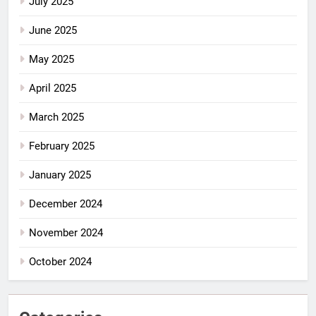
July 2025
June 2025
May 2025
April 2025
March 2025
February 2025
January 2025
December 2024
November 2024
October 2024