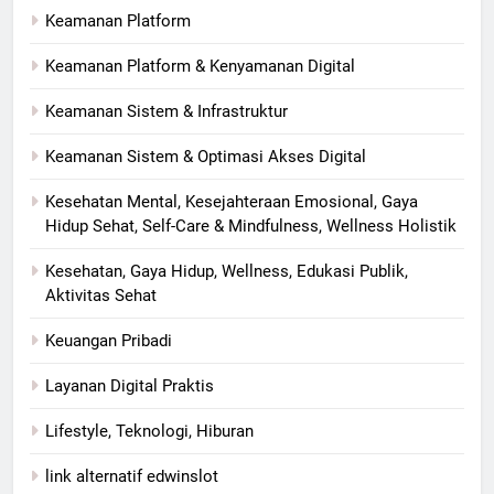
Keamanan Platform
Keamanan Platform & Kenyamanan Digital
Keamanan Sistem & Infrastruktur
Keamanan Sistem & Optimasi Akses Digital
Kesehatan Mental, Kesejahteraan Emosional, Gaya
Hidup Sehat, Self-Care & Mindfulness, Wellness Holistik
Kesehatan, Gaya Hidup, Wellness, Edukasi Publik,
Aktivitas Sehat
Keuangan Pribadi
Layanan Digital Praktis
Lifestyle, Teknologi, Hiburan
link alternatif edwinslot