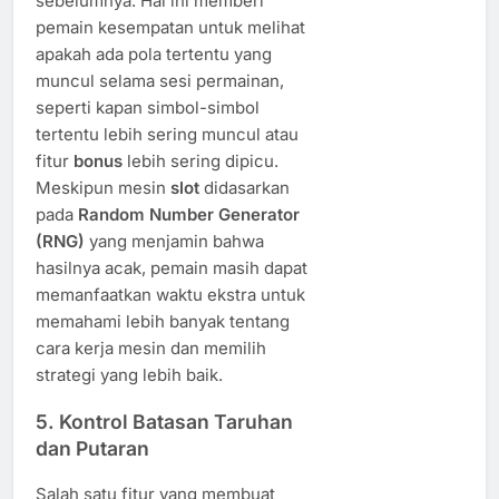
sebelumnya. Hal ini memberi
pemain kesempatan untuk melihat
apakah ada pola tertentu yang
muncul selama sesi permainan,
seperti kapan simbol-simbol
tertentu lebih sering muncul atau
fitur
bonus
lebih sering dipicu.
Meskipun mesin
slot
didasarkan
pada
Random Number Generator
(RNG)
yang menjamin bahwa
hasilnya acak, pemain masih dapat
memanfaatkan waktu ekstra untuk
memahami lebih banyak tentang
cara kerja mesin dan memilih
strategi yang lebih baik.
5.
Kontrol Batasan Taruhan
dan Putaran
Salah satu fitur yang membuat