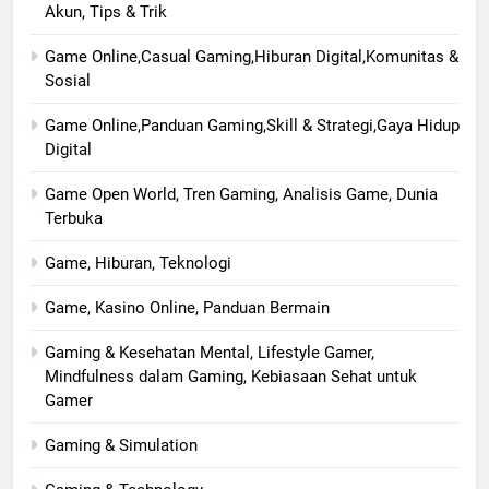
Akun, Tips & Trik
Game Online,Casual Gaming,Hiburan Digital,Komunitas &
Sosial
Game Online,Panduan Gaming,Skill & Strategi,Gaya Hidup
Digital
Game Open World, Tren Gaming, Analisis Game, Dunia
Terbuka
Game, Hiburan, Teknologi
Game, Kasino Online, Panduan Bermain
Gaming & Kesehatan Mental, Lifestyle Gamer,
Mindfulness dalam Gaming, Kebiasaan Sehat untuk
Gamer
Gaming & Simulation