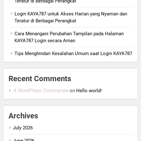
Teratur di Berbagai Perangkat
Login KAYA787 untuk Akses Harian yang Nyaman dan
Teratur di Berbagai Perangkat
Cara Menangani Perubahan Tampilan pada Halaman
KAYA787 Login secara Aman
Tips Menghindari Kesalahan Umum saat Login KAYA787
Recent Comments
A WordPress Commenter
on
Hello world!
Archives
July 2026
June 2026