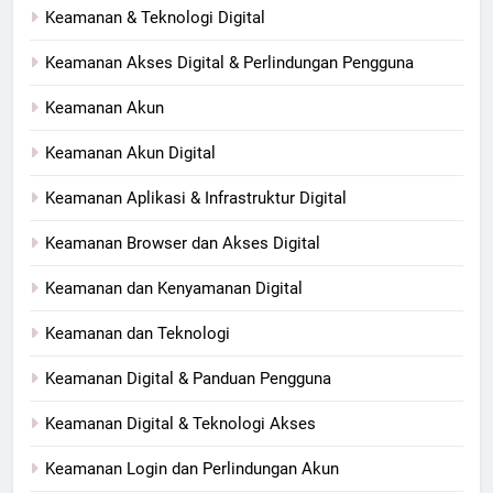
Keamanan & Teknologi Digital
Keamanan Akses Digital & Perlindungan Pengguna
Keamanan Akun
Keamanan Akun Digital
Keamanan Aplikasi & Infrastruktur Digital
Keamanan Browser dan Akses Digital
Keamanan dan Kenyamanan Digital
Keamanan dan Teknologi
Keamanan Digital & Panduan Pengguna
Keamanan Digital & Teknologi Akses
Keamanan Login dan Perlindungan Akun