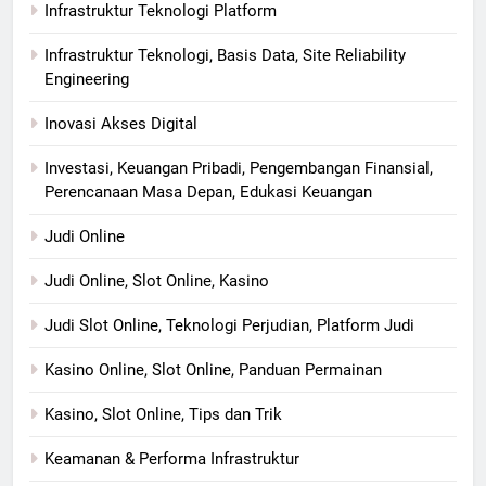
Infrastruktur Teknologi Platform
Infrastruktur Teknologi, Basis Data, Site Reliability
Engineering
Inovasi Akses Digital
Investasi, Keuangan Pribadi, Pengembangan Finansial,
Perencanaan Masa Depan, Edukasi Keuangan
Judi Online
Judi Online, Slot Online, Kasino
Judi Slot Online, Teknologi Perjudian, Platform Judi
Kasino Online, Slot Online, Panduan Permainan
Kasino, Slot Online, Tips dan Trik
Keamanan & Performa Infrastruktur