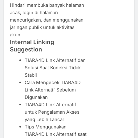
Hindari membuka banyak halaman
acak, login di halaman
mencurigakan, dan menggunakan
jaringan publik untuk aktivitas
akun.
Internal Linking
Suggestion
TIARA4D Link Alternatif dan
Solusi Saat Koneksi Tidak
Stabil
Cara Mengecek TIARA4D
Link Alternatif Sebelum
Digunakan
TIARA4D Link Alternatif
untuk Pengalaman Akses
yang Lebih Lancar
Tips Menggunakan
TIARA4D Link Alternatif saat