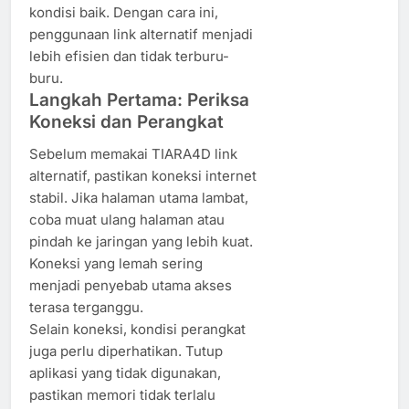
kondisi baik. Dengan cara ini,
penggunaan link alternatif menjadi
lebih efisien dan tidak terburu-
buru.
Langkah Pertama: Periksa
Koneksi dan Perangkat
Sebelum memakai TIARA4D link
alternatif, pastikan koneksi internet
stabil. Jika halaman utama lambat,
coba muat ulang halaman atau
pindah ke jaringan yang lebih kuat.
Koneksi yang lemah sering
menjadi penyebab utama akses
terasa terganggu.
Selain koneksi, kondisi perangkat
juga perlu diperhatikan. Tutup
aplikasi yang tidak digunakan,
pastikan memori tidak terlalu