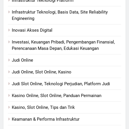
Infrastruktur Teknologi Platform
Infrastruktur Teknologi, Basis Data, Site Reliability
Engineering
Inovasi Akses Digital
Investasi, Keuangan Pribadi, Pengembangan Finansial,
Perencanaan Masa Depan, Edukasi Keuangan
Judi Online
Judi Online, Slot Online, Kasino
Judi Slot Online, Teknologi Perjudian, Platform Judi
Kasino Online, Slot Online, Panduan Permainan
Kasino, Slot Online, Tips dan Trik
Keamanan & Performa Infrastruktur