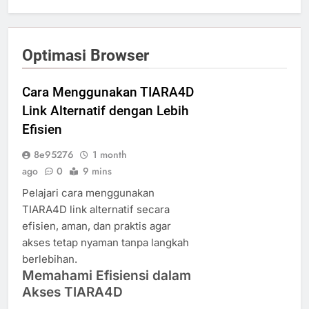
Optimasi Browser
Cara Menggunakan TIARA4D
Link Alternatif dengan Lebih
Efisien
8e95276
1 month
ago
0
9 mins
Pelajari cara menggunakan
TIARA4D link alternatif secara
efisien, aman, dan praktis agar
akses tetap nyaman tanpa langkah
berlebihan.
Memahami Efisiensi dalam
Akses TIARA4D