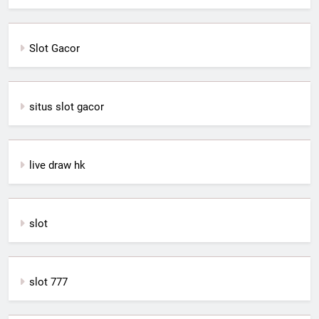
Slot Gacor
situs slot gacor
live draw hk
slot
slot 777