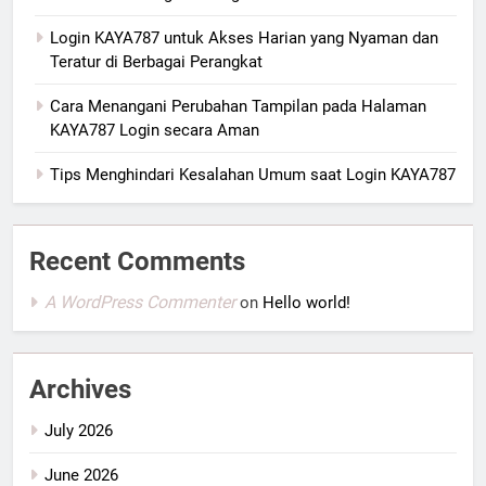
Login KAYA787 untuk Akses Harian yang Nyaman dan
Teratur di Berbagai Perangkat
Cara Menangani Perubahan Tampilan pada Halaman
KAYA787 Login secara Aman
Tips Menghindari Kesalahan Umum saat Login KAYA787
Recent Comments
A WordPress Commenter
on
Hello world!
Archives
July 2026
June 2026