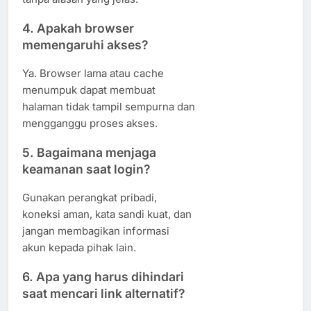
4. Apakah browser
memengaruhi akses?
Ya. Browser lama atau cache
menumpuk dapat membuat
halaman tidak tampil sempurna dan
mengganggu proses akses.
5. Bagaimana menjaga
keamanan saat login?
Gunakan perangkat pribadi,
koneksi aman, kata sandi kuat, dan
jangan membagikan informasi
akun kepada pihak lain.
6. Apa yang harus dihindari
saat mencari link alternatif?