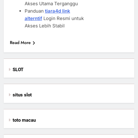
Akses Utama Terganggu
Panduan
tiara4d link
alterntif
Login Resmi untuk
Akses Lebih Stabil
Read More
SLOT
situs slot
toto macau