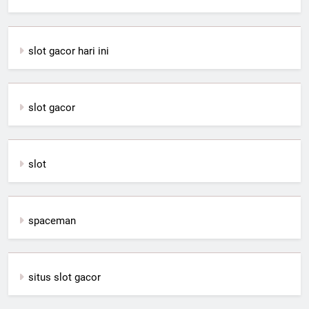
slot gacor hari ini
slot gacor
slot
spaceman
situs slot gacor