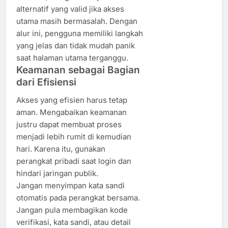
alternatif yang valid jika akses
utama masih bermasalah. Dengan
alur ini, pengguna memiliki langkah
yang jelas dan tidak mudah panik
saat halaman utama terganggu.
Keamanan sebagai Bagian
dari Efisiensi
Akses yang efisien harus tetap
aman. Mengabaikan keamanan
justru dapat membuat proses
menjadi lebih rumit di kemudian
hari. Karena itu, gunakan
perangkat pribadi saat login dan
hindari jaringan publik.
Jangan menyimpan kata sandi
otomatis pada perangkat bersama.
Jangan pula membagikan kode
verifikasi, kata sandi, atau detail