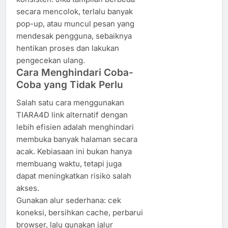
secara mencolok, terlalu banyak
pop-up, atau muncul pesan yang
mendesak pengguna, sebaiknya
hentikan proses dan lakukan
pengecekan ulang.
Cara Menghindari Coba-
Coba yang Tidak Perlu
Salah satu cara menggunakan
TIARA4D link alternatif dengan
lebih efisien adalah menghindari
membuka banyak halaman secara
acak. Kebiasaan ini bukan hanya
membuang waktu, tetapi juga
dapat meningkatkan risiko salah
akses.
Gunakan alur sederhana: cek
koneksi, bersihkan cache, perbarui
browser, lalu gunakan jalur