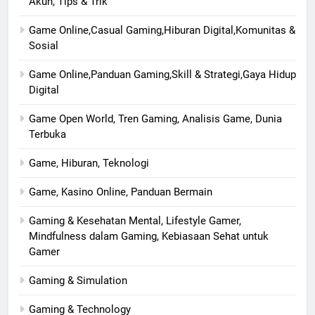
Akun, Tips & Trik
Game Online,Casual Gaming,Hiburan Digital,Komunitas &
Sosial
Game Online,Panduan Gaming,Skill & Strategi,Gaya Hidup
Digital
Game Open World, Tren Gaming, Analisis Game, Dunia
Terbuka
Game, Hiburan, Teknologi
Game, Kasino Online, Panduan Bermain
Gaming & Kesehatan Mental, Lifestyle Gamer,
Mindfulness dalam Gaming, Kebiasaan Sehat untuk
Gamer
Gaming & Simulation
Gaming & Technology