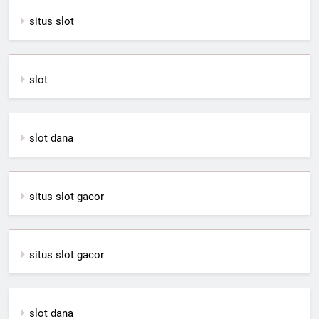
situs slot
slot
slot dana
situs slot gacor
situs slot gacor
slot dana